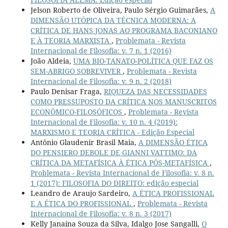
Jelson Roberto de Oliveira, Paulo Sérgio Guimarães,
A
DIMENSÃO UTÓPICA DA TÉCNICA MODERNA: A
CRÍTICA DE HANS JONAS AO PROGRAMA BACONIANO
E À TEORIA MARXISTA
,
Problemata - Revista
Internacional de Filosofia: v. 7 n. 1 (2016)
João Aldeia,
UMA BIO-TANATO-POLÍTICA QUE FAZ OS
SEM-ABRIGO SOBREVIVER
,
Problemata - Revista
Internacional de Filosofia: v. 9 n. 2 (2018)
Paulo Denisar Fraga,
RIQUEZA DAS NECESSIDADES
COMO PRESSUPOSTO DA CRÍTICA NOS MANUSCRITOS
ECONÔMICO-FILOSÓFICOS
,
Problemata - Revista
Internacional de Filosofia: v. 10 n. 4 (2019):
MARXISMO E TEORIA CRÍTICA - Edição Especial
Antônio Glaudenir Brasil Maia,
A DIMENSÃO ÉTICA
DO PENSIERO DEBOLE DE GIANNI VATTIMO: DA
CRÍTICA DA METAFÍSICA À ÉTICA PÓS-METAFÍSICA
,
Problemata - Revista Internacional de Filosofia: v. 8 n.
1 (2017): FILOSOFIA DO DIREITO: edição especial
Leandro de Araujo Sardeiro,
A ÉTICA PROFISSIONAL
E A ÉTICA DO PROFISSIONAL
,
Problemata - Revista
Internacional de Filosofia: v. 8 n. 3 (2017)
Kelly Janaína Souza da Silva, Idalgo Jose Sangalli,
O