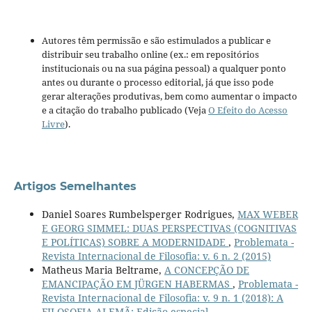
Autores têm permissão e são estimulados a publicar e
distribuir seu trabalho online (ex.: em repositórios
institucionais ou na sua página pessoal) a qualquer ponto
antes ou durante o processo editorial, já que isso pode
gerar alterações produtivas, bem como aumentar o impacto
e a citação do trabalho publicado (Veja
O Efeito do Acesso
Livre
).
Artigos Semelhantes
Daniel Soares Rumbelsperger Rodrigues,
MAX WEBER
E GEORG SIMMEL: DUAS PERSPECTIVAS (COGNITIVAS
E POLÍTICAS) SOBRE A MODERNIDADE
,
Problemata -
Revista Internacional de Filosofia: v. 6 n. 2 (2015)
Matheus Maria Beltrame,
A CONCEPÇÃO DE
EMANCIPAÇÃO EM JÜRGEN HABERMAS
,
Problemata -
Revista Internacional de Filosofia: v. 9 n. 1 (2018): A
FILOSOFIA ALEMÃ: Edição especial