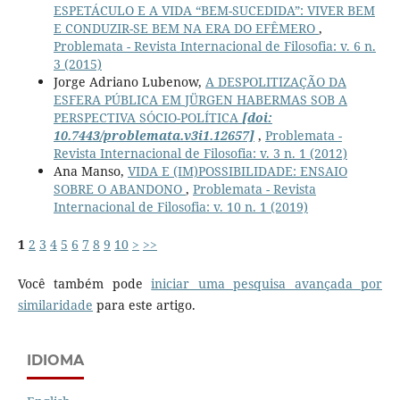
ESPETÁCULO E A VIDA “BEM-SUCEDIDA”: VIVER BEM
E CONDUZIR-SE BEM NA ERA DO EFÊMERO
,
Problemata - Revista Internacional de Filosofia: v. 6 n.
3 (2015)
Jorge Adriano Lubenow,
A DESPOLITIZAÇÃO DA
ESFERA PÚBLICA EM JÜRGEN HABERMAS SOB A
PERSPECTIVA SÓCIO-POLÍTICA
[doi:
10.7443/problemata.v3i1.12657]
,
Problemata -
Revista Internacional de Filosofia: v. 3 n. 1 (2012)
Ana Manso,
VIDA E (IM)POSSIBILIDADE: ENSAIO
SOBRE O ABANDONO
,
Problemata - Revista
Internacional de Filosofia: v. 10 n. 1 (2019)
1
2
3
4
5
6
7
8
9
10
>
>>
Você também pode
iniciar uma pesquisa avançada por
similaridade
para este artigo.
IDIOMA