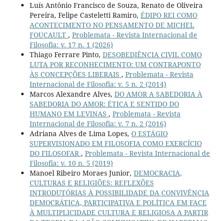
Luís Antônio Francisco de Souza, Renato de Oliveira
Pereira, Felipe Casteletti Ramiro,
ÉDIPO REI COMO
ACONTECIMENTO NO PENSAMENTO DE MICHEL
FOUCAULT
,
Problemata - Revista Internacional de
Filosofia: v. 17 n. 1 (2026)
Thiago Ferrare Pinto,
DESOBEDIÊNCIA CIVIL COMO
LUTA POR RECONHECIMENTO: UM CONTRAPONTO
ÀS CONCEPÇÕES LIBERAIS
,
Problemata - Revista
Internacional de Filosofia: v. 5 n. 2 (2014)
Marcos Alexandre Alves,
DO AMOR A SABEDORIA À
SABEDORIA DO AMOR: ÉTICA E SENTIDO DO
HUMANO EM LEVINAS
,
Problemata - Revista
Internacional de Filosofia: v. 7 n. 2 (2016)
Adriana Alves de Lima Lopes,
O ESTÁGIO
SUPERVISIONADO EM FILOSOFIA COMO EXERCÍCIO
DO FILOSOFAR
,
Problemata - Revista Internacional de
Filosofia: v. 10 n. 5 (2019)
Manoel Ribeiro Moraes Junior,
DEMOCRACIA,
CULTURAS E RELIGIÕES: REFLEXÕES
INTRODUTÓRIAS À POSSIBILIDADE DA CONVIVÊNCIA
DEMOCRÁTICA, PARTICIPATIVA E POLÍTICA EM FACE
À MULTIPLICIDADE CULTURA E RELIGIOSA A PARTIR