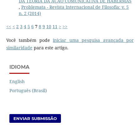
DA TEORIA DA AÇÃO COMUNICATIVA DE HABERMAS
,
Problemata - Revista Internacional de Filosofia: v. 5
n. 2 (2014)
<<
<
2
3
4
5
6
7
8
9
10
11
>
>>
Você também pode
iniciar uma pesquisa avançada por
similaridade
para este artigo.
IDIOMA
English
Português (Brasil)
ENVIAR SUBMISSÃO