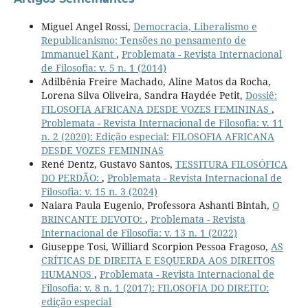
Miguel Angel Rossi,
Democracia, Liberalismo e
Republicanismo: Tensões no pensamento de
Immanuel Kant
,
Problemata - Revista Internacional
de Filosofia: v. 5 n. 1 (2014)
Adilbênia Freire Machado, Aline Matos da Rocha,
Lorena Silva Oliveira, Sandra Haydée Petit,
Dossiê:
FILOSOFIA AFRICANA DESDE VOZES FEMININAS
,
Problemata - Revista Internacional de Filosofia: v. 11
n. 2 (2020): Edição especial: FILOSOFIA AFRICANA
DESDE VOZES FEMININAS
René Dentz, Gustavo Santos,
TESSITURA FILOSÓFICA
DO PERDÃO:
,
Problemata - Revista Internacional de
Filosofia: v. 15 n. 3 (2024)
Naiara Paula Eugenio, Professora Ashanti Bintah,
O
BRINCANTE DEVOTO:
,
Problemata - Revista
Internacional de Filosofia: v. 13 n. 1 (2022)
Giuseppe Tosi, Williard Scorpion Pessoa Fragoso,
AS
CRÍTICAS DE DIREITA E ESQUERDA AOS DIREITOS
HUMANOS
,
Problemata - Revista Internacional de
Filosofia: v. 8 n. 1 (2017): FILOSOFIA DO DIREITO:
edição especial