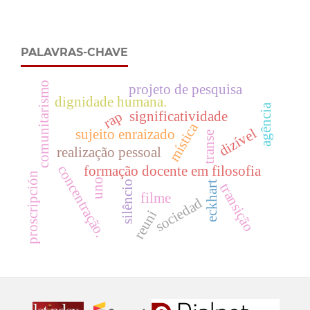
PALAVRAS-CHAVE
comunitarismo
projeto de pesquisa
dignidade humana.
agência
rap
significatividade
mística
dizível
sujeito enraizado
transe
realização pessoal
concentração.
formação docente em filosofia
proscripción
uno
silêncio
eckhart
transição
filme
sociedad
reuni