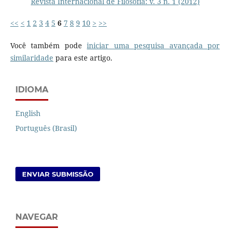
Revista Internacional de Filosofia: v. 3 n. 1 (2012)
<<
<
1
2
3
4
5
6
7
8
9
10
>
>>
Você também pode
iniciar uma pesquisa avançada por
similaridade
para este artigo.
IDIOMA
English
Português (Brasil)
ENVIAR SUBMISSÃO
NAVEGAR