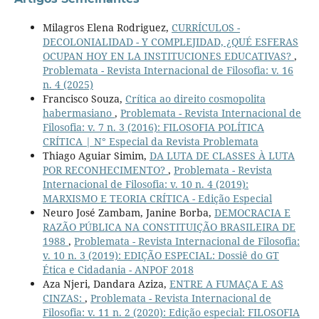
Milagros Elena Rodriguez,
CURRÍCULOS -
DECOLONIALIDAD - Y COMPLEJIDAD, ¿QUÉ ESFERAS
OCUPAN HOY EN LA INSTITUCIONES EDUCATIVAS?
,
Problemata - Revista Internacional de Filosofia: v. 16
n. 4 (2025)
Francisco Souza,
Crítica ao direito cosmopolita
habermasiano
,
Problemata - Revista Internacional de
Filosofia: v. 7 n. 3 (2016): FILOSOFIA POLÍTICA
CRÍTICA | N° Especial da Revista Problemata
Thiago Aguiar Simim,
DA LUTA DE CLASSES À LUTA
POR RECONHECIMENTO?
,
Problemata - Revista
Internacional de Filosofia: v. 10 n. 4 (2019):
MARXISMO E TEORIA CRÍTICA - Edição Especial
Neuro José Zambam, Janine Borba,
DEMOCRACIA E
RAZÃO PÚBLICA NA CONSTITUIÇÃO BRASILEIRA DE
1988
,
Problemata - Revista Internacional de Filosofia:
v. 10 n. 3 (2019): EDIÇÃO ESPECIAL: Dossiê do GT
Ética e Cidadania - ANPOF 2018
Aza Njeri, Dandara Aziza,
ENTRE A FUMAÇA E AS
CINZAS:
,
Problemata - Revista Internacional de
Filosofia: v. 11 n. 2 (2020): Edição especial: FILOSOFIA