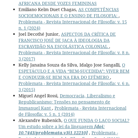
AFRICANA DESDE VOZES FEMININAS
Emiliano Kelm Duet Chagas,
AS COMPETÊNCIAS
SOCIOEMOCIONAIS E O ENSINO DE FILOSOFIA:
,
Problemata - Revista Internacional de Filosofia: v. 15
n. 1 (2024)
Joel Decothé Junior,
ASPECTOS DA CRÍTICA DE
FRANCISCO JOSÉ DE JACA À IDEOLOGIA DA
ESCRAVIDÃO NA ESCOLÁSTICA COLONIAL
,
Problemata - Revista Internacional de Filosofia: v. 8 n.
3 (2017)
Kelly Janaína Souza da Silva, Idalgo Jose Sangalli,
O
ESPETÁCULO E A VIDA “BEM-SUCEDIDA”: VIVER BEM
E CONDUZIR-SE BEM NA ERA DO EFÊMERO
,
Problemata - Revista Internacional de Filosofia: v. 6 n.
3 (2015)
Miguel Angel Rossi,
Democracia, Liberalismo e
Republicanismo: Tensões no pensamento de
Immanuel Kant
,
Problemata - Revista Internacional
de Filosofia: v. 5 n. 1 (2014)
Alexandre Rubenich,
O QUE FUNDA O LAÇO SOCIAL?
Um estudo sobre a lei da linguagem
[doi:
10.7443/problemata.v3i1.12210]
,
Problemata -