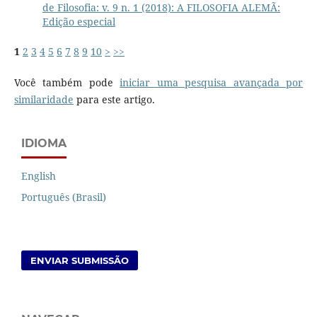
de Filosofia: v. 9 n. 1 (2018): A FILOSOFIA ALEMÃ:
Edição especial
1
2
3
4
5
6
7
8
9
10
>
>>
Você também pode
iniciar uma pesquisa avançada por
similaridade
para este artigo.
IDIOMA
English
Português (Brasil)
ENVIAR SUBMISSÃO