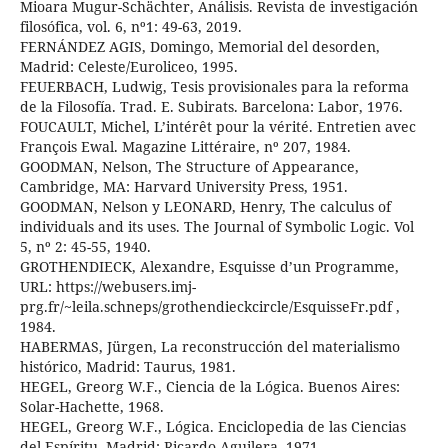
Mioara Mugur-Schächter, Análisis. Revista de investigación
filosófica, vol. 6, nº1: 49-63, 2019.
FERNÁNDEZ AGIS, Domingo, Memorial del desorden,
Madrid: Celeste/Euroliceo, 1995.
FEUERBACH, Ludwig, Tesis provisionales para la reforma
de la Filosofía. Trad. E. Subirats. Barcelona: Labor, 1976.
FOUCAULT, Michel, L’intérêt pour la vérité. Entretien avec
François Ewal. Magazine Littéraire, nº 207, 1984.
GOODMAN, Nelson, The Structure of Appearance,
Cambridge, MA: Harvard University Press, 1951.
GOODMAN, Nelson y LEONARD, Henry, The calculus of
individuals and its uses. The Journal of Symbolic Logic. Vol
5, nº 2: 45-55, 1940.
GROTHENDIECK, Alexandre, Esquisse d’un Programme,
URL: https://webusers.imj-
prg.fr/~leila.schneps/grothendieckcircle/EsquisseFr.pdf ,
1984.
HABERMAS, Jürgen, La reconstrucción del materialismo
histórico, Madrid: Taurus, 1981.
HEGEL, Greorg W.F., Ciencia de la Lógica. Buenos Aires:
Solar-Hachette, 1968.
HEGEL, Greorg W.F., Lógica. Enciclopedia de las Ciencias
del Espíritu. Madrid: Ricardo Aguilera, 1971.