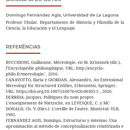
Domingo Fernández Agis,
Universidad de La Laguna
Profesor Titular. Departamento de Historia y Filosofía de la
Ciencia, la Educación y el Lenguaje.
REFERÊNCIAS
BUCCHIONI, Guillaume, Méréologie, en M. Kristanek (dir.),
l’Encyclopédie philosophique, URL: http://encyclo-
philo.fr/mereologie/ , 2016.
CANAVOTTO, Ilaria y GIORDAN, Alessandro, An Extensional
Mereology for Structured Entities, Erkenntnis, Springer,
URL: https://doi.org/10.1007/s10670-020-00305-5 , 2020.
DERRIDA, Jacques, Politiques du nom propre.
L’enseignement de Nietzsche, en LEVESQUE, C. y MC
DONALD, Ch. V. (Dirs.). L’oreille de l’autre. Montréal: VLB,
1982.
FERNÁNDEZ AGIS, Domingo, Estructuras y sistemas. Una
aproximación al método de conceptualización relativizada e