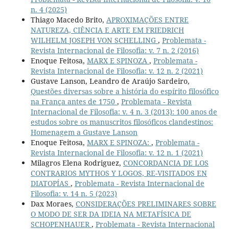
n. 4 (2025)
Thiago Macedo Brito,
APROXIMAÇÕES ENTRE
NATUREZA, CIÊNCIA E ARTE EM FRIEDRICH
WILHELM JOSEPH VON SCHELLING
,
Problemata -
Revista Internacional de Filosofia: v. 7 n. 2 (2016)
Enoque Feitosa,
MARX E SPINOZA
,
Problemata -
Revista Internacional de Filosofia: v. 12 n. 2 (2021)
Gustave Lanson, Leandro de Araújo Sardeiro,
Questões diversas sobre a história do espírito filosófico
na França antes de 1750
,
Problemata - Revista
Internacional de Filosofia: v. 4 n. 3 (2013): 100 anos de
estudos sobre os manuscritos filosóficos clandestinos:
Homenagem a Gustave Lanson
Enoque Feitosa,
MARX E SPINOZA:
,
Problemata -
Revista Internacional de Filosofia: v. 12 n. 1 (2021)
Milagros Elena Rodriguez,
CONCORDANCIA DE LOS
CONTRARIOS MYTHOS Y LOGOS, RE-VISITADOS EN
DIATOPÍAS
,
Problemata - Revista Internacional de
Filosofia: v. 14 n. 5 (2023)
Dax Moraes,
CONSIDERAÇÕES PRELIMINARES SOBRE
O MODO DE SER DA IDEIA NA METAFÍSICA DE
SCHOPENHAUER
,
Problemata - Revista Internacional