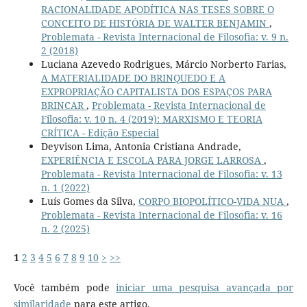
RACIONALIDADE APODÍTICA NAS TESES SOBRE O
CONCEITO DE HISTÓRIA DE WALTER BENJAMIN
,
Problemata - Revista Internacional de Filosofia: v. 9 n.
2 (2018)
Luciana Azevedo Rodrigues, Márcio Norberto Farias,
A MATERIALIDADE DO BRINQUEDO E A
EXPROPRIAÇÃO CAPITALISTA DOS ESPAÇOS PARA
BRINCAR
,
Problemata - Revista Internacional de
Filosofia: v. 10 n. 4 (2019): MARXISMO E TEORIA
CRÍTICA - Edição Especial
Deyvison Lima, Antonia Cristiana Andrade,
EXPERIÊNCIA E ESCOLA PARA JORGE LARROSA
,
Problemata - Revista Internacional de Filosofia: v. 13
n. 1 (2022)
Luís Gomes da Silva,
CORPO BIOPOLÍTICO-VIDA NUA
,
Problemata - Revista Internacional de Filosofia: v. 16
n. 2 (2025)
1
2
3
4
5
6
7
8
9
10
>
>>
Você também pode
iniciar uma pesquisa avançada por
similaridade
para este artigo.