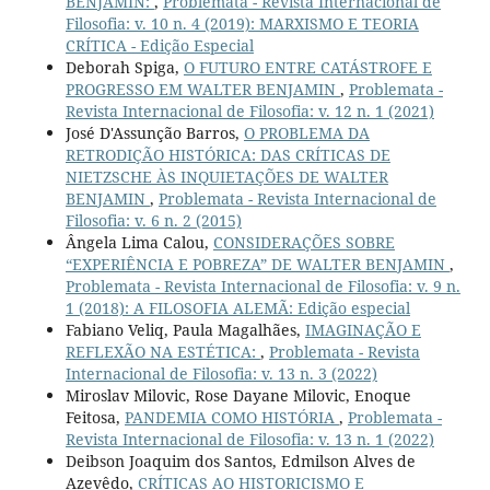
BENJAMIN:
,
Problemata - Revista Internacional de
Filosofia: v. 10 n. 4 (2019): MARXISMO E TEORIA
CRÍTICA - Edição Especial
Deborah Spiga,
O FUTURO ENTRE CATÁSTROFE E
PROGRESSO EM WALTER BENJAMIN
,
Problemata -
Revista Internacional de Filosofia: v. 12 n. 1 (2021)
José D'Assunção Barros,
O PROBLEMA DA
RETRODIÇÃO HISTÓRICA: DAS CRÍTICAS DE
NIETZSCHE ÀS INQUIETAÇÕES DE WALTER
BENJAMIN
,
Problemata - Revista Internacional de
Filosofia: v. 6 n. 2 (2015)
Ângela Lima Calou,
CONSIDERAÇÕES SOBRE
“EXPERIÊNCIA E POBREZA” DE WALTER BENJAMIN
,
Problemata - Revista Internacional de Filosofia: v. 9 n.
1 (2018): A FILOSOFIA ALEMÃ: Edição especial
Fabiano Veliq, Paula Magalhães,
IMAGINAÇÃO E
REFLEXÃO NA ESTÉTICA:
,
Problemata - Revista
Internacional de Filosofia: v. 13 n. 3 (2022)
Miroslav Milovic, Rose Dayane Milovic, Enoque
Feitosa,
PANDEMIA COMO HISTÓRIA
,
Problemata -
Revista Internacional de Filosofia: v. 13 n. 1 (2022)
Deibson Joaquim dos Santos, Edmilson Alves de
Azevêdo,
CRÍTICAS AO HISTORICISMO E