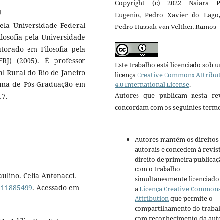
Copyright (c) 2022 Naiara P
J
Eugenio, Pedro Xavier do Lago,
pela Universidade Federal
Pedro Hussak van Velthen Ramos
ilosofia pela Universidade
utorado em Filosofia pela
RJ) (2005). É professor
Este trabalho está licenciado sob 
al Rural do Rio de Janeiro
licença
Creative Commons Attribu
rama de Pós-Graduação em
4.0 International License
.
Autores que publicam nesta rev
17.
concordam com os seguintes termo
Autores mantém os direitos
autorais e concedem à revis
direito de primeira publicaç
com o trabalho
ulino. Celia Antonacci.
simultaneamente licenciado
/111885499
. Acessado em
a
Licença Creative Common
Attribution
que permite o
compartilhamento do traba
com reconhecimento da aut