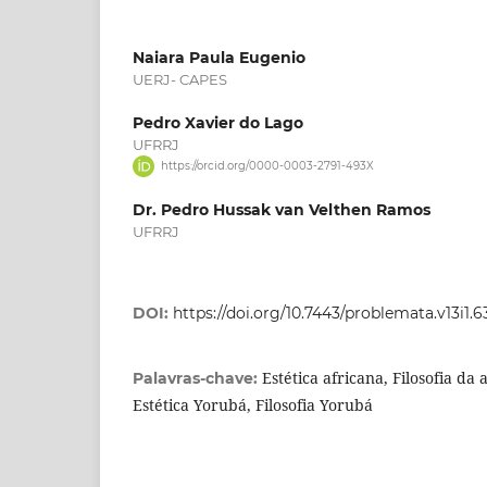
Naiara Paula Eugenio
UERJ- CAPES
Pedro Xavier do Lago
UFRRJ
https://orcid.org/0000-0003-2791-493X
Dr. Pedro Hussak van Velthen Ramos
UFRRJ
DOI:
https://doi.org/10.7443/problemata.v13i1.
Estética africana, Filosofia da 
Palavras-chave:
Estética Yorubá, Filosofia Yorubá