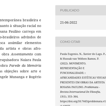
PUBLICADO
ontemporânea brasileira e
21-06-2022
quanto à situação racial no
Rosana Paulino carrega em
o-brasileiros advindos de
COMO CITAR
sca assimilar elementos
da artista e obras afro-
da obra
Assentamento
com
Paula Eugenio, N., Xavier do Lago, P.
& Hussak van Velthen Ramos, P.
 pesquisadora Naiara Paula
(2022). MOVIMENTO,
 obra
Parede da Memória
REPRESENTAÇÃO E
as objeções sobre arte e
FUNCIONALIDADE: :
bengele Munanga e Rogério
AFRICANIDADES ESTÉTICAS VISUAI
PRESENTES EM OBRAS DA ARTISTA
ROSANA PAULINO.
Problemata -
Revista Internacional De Filosofia
,
13
(1), 353–364.
https://doi.org/10.7443/problemata.v1
i1.63075