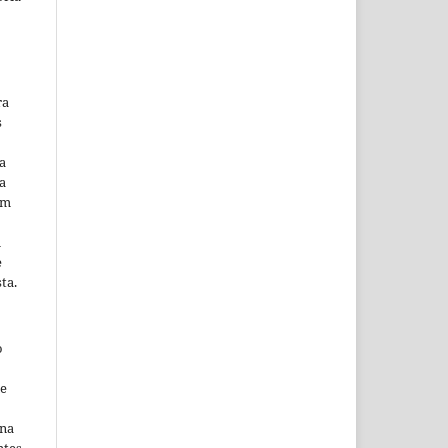
ra
s
a
a
em
m
e
ta.
o
ne
ina