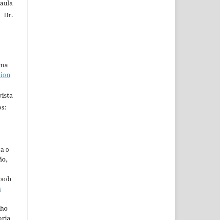
aula
 Dr.
uma
tion
ista
s:
ta o
ão,
 sob
s
lho
oria