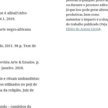
pessoal) a qualquer ponto a
ou durante o processo editor
já que isso pode gerar alter
e é afinal?/Afro-
produtivas, bem como
 N.1. 2019.
aumentar o impacto e a cita
do trabalho publicado (Veja
Efeito do Acesso Livre
).
rte negro-africana
o, 2011. 98 p. Tese de
vista Arte & Ensaios. p.
 Janeiro. 2018.
is e rituais umbandistas:
s utilizados no pejí de
 da religião, Juiz de
anda – caminhos da