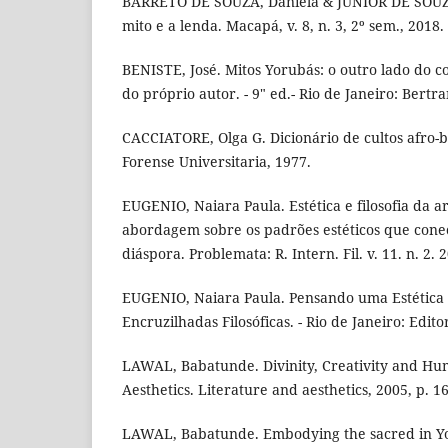
BARRETO DE SOUZA, Daniela & JUNIOR DE SOUZA,
mito e a lenda. Macapá, v. 8, n. 3, 2º sem., 2018.
BENISTE, José. Mitos Yorubás: o outro lado do c
do próprio autor. - 9" ed.- Rio de Janeiro: Bertra
CACCIATORE, Olga G. Dicionário de cultos afro-br
Forense Universitaria, 1977.
EUGENIO, Naiara Paula. Estética e filosofia da 
abordagem sobre os padrões estéticos que cone
diáspora. Problemata: R. Intern. Fil. v. 11. n. 2. 
EUGENIO, Naiara Paula. Pensando uma Estética A
Encruzilhadas Filosóficas. - Rio de Janeiro: Edit
LAWAL, Babatunde. Divinity, Creativity and Hu
Aesthetics. Literature and aesthetics, 2005, p. 1
LAWAL, Babatunde. Embodying the sacred in Yo