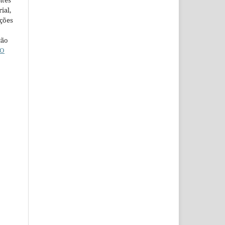
ntes
ial,
ações
ção
O