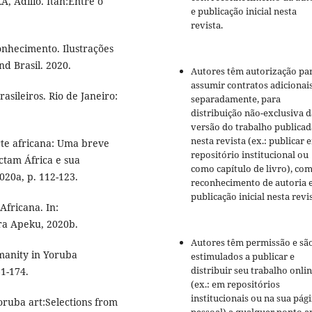
 Adílio. Itan:Entre o
e publicação inicial nesta
revista.
onhecimento. Ilustrações
nd Brasil. 2020.
Autores têm autorização pa
assumir contratos adicionai
asileiros. Rio de Janeiro:
separadamente, para
distribuição não-exclusiva d
versão do trabalho publicad
nesta revista (ex.: publicar 
arte africana: Uma breve
repositório institucional ou
ctam África e sua
como capítulo de livro), co
2020a, p. 112-123.
reconhecimento de autoria 
publicação inicial nesta revis
fricana. In:
ora Apeku, 2020b.
Autores têm permissão e sã
manity in Yoruba
estimulados a publicar e
distribuir seu trabalho onli
61-174.
(ex.: em repositórios
institucionais ou na sua pág
ruba art:Selections from