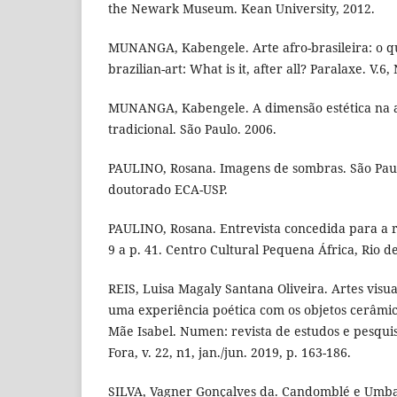
the Newark Museum. Kean University, 2012.
MUNANGA, Kabengele. Arte afro-brasileira: o qu
brazilian-art: What is it, after all? Paralaxe. V.6,
MUNANGA, Kabengele. A dimensão estética na a
tradicional. São Paulo. 2006.
PAULINO, Rosana. Imagens de sombras. São Paul
doutorado ECA-USP.
PAULINO, Rosana. Entrevista concedida para a re
9 a p. 41. Centro Cultural Pequena África, Rio de
REIS, Luisa Magaly Santana Oliveira. Artes visua
uma experiência poética com os objetos cerâmico
Mãe Isabel. Numen: revista de estudos e pesquisa
Fora, v. 22, n1, jan./jun. 2019, p. 163-186.
SILVA, Vagner Gonçalves da. Candomblé e Umb