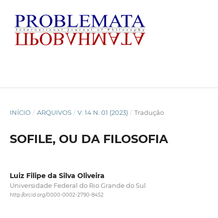
INÍCIO
/
ARQUIVOS
/
V. 14 N. 01 (2023)
/
Tradução
SOFILE, OU DA FILOSOFIA
Luiz Filipe da Silva Oliveira
Universidade Federal do Rio Grande do Sul
http://orcid.org/0000-0002-2790-8452