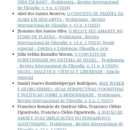
VIDA EM KANT
,
Problemata - Revista Internacional
de Filosofia: v. 9 n. 4 (2018)
Abel dos Santos Beserra,
O CONCEITO DE PAIXÕES DA
ALMA EM DESCARTES
,
Problemata - Revista
Internacional de Filosofia: v. 13 n. 3 (2022)
Jhonatas dos Santos Silva,
O BELO E SEU AMANTE NO
FEDRO DE PLATÃO:
,
Problemata - Revista
Internacional de Filosofia: v. 14 n. 2 (2023): Dossiê
especial – Estética e Existência: Filosofia e Arte
Júlia Sebba Ramalho Morais,
O CONCEITO DE
SUBJETIVIDADE NO SISTEMA DE HEGEL:
,
Problemata
- Revista Internacional de Filosofia: v. 11 n. 4 (2020):
HEGEL: DIALÉTICA, CIÊNCIA E LIBERDADE - Edição
especial
Daniel Soares Rumbelsperger Rodrigues,
MAX WEBER
E GEORG SIMMEL: DUAS PERSPECTIVAS (COGNITIVAS
E POLÍTICAS) SOBRE A MODERNIDADE
,
Problemata -
Revista Internacional de Filosofia: v. 6 n. 2 (2015)
Francisco Romário de Queiroz Silva, Francisco Clébio
Figueiredo, Francisco Clébio Figueiredo,
A NOÇÃO DE
AMOR E SUAS IMPLICAÇÕES NO PENSAMENTO
AGOSTINIANO
,
Problemata - Revista Internacional de
Filosofia: v. 12 n. 1 (2021)