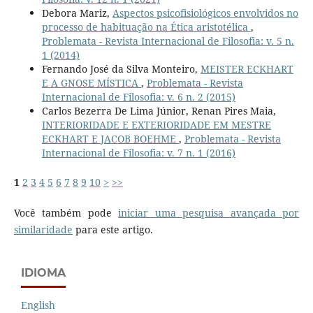
Debora Mariz,
Aspectos psicofisiológicos envolvidos no
processo de habituação na Ética aristotélica
,
Problemata - Revista Internacional de Filosofia: v. 5 n.
1 (2014)
Fernando José da Silva Monteiro,
MEISTER ECKHART
E A GNOSE MÍSTICA
,
Problemata - Revista
Internacional de Filosofia: v. 6 n. 2 (2015)
Carlos Bezerra De Lima Júnior, Renan Pires Maia,
INTERIORIDADE E EXTERIORIDADE EM MESTRE
ECKHART E JACOB BOEHME
,
Problemata - Revista
Internacional de Filosofia: v. 7 n. 1 (2016)
1
2
3
4
5
6
7
8
9
10
>
>>
Você também pode
iniciar uma pesquisa avançada por
similaridade
para este artigo.
IDIOMA
English