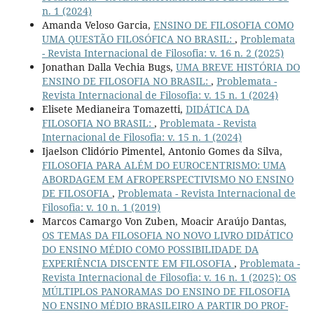
n. 1 (2024)
Amanda Veloso Garcia,
ENSINO DE FILOSOFIA COMO
UMA QUESTÃO FILOSÓFICA NO BRASIL:
,
Problemata
- Revista Internacional de Filosofia: v. 16 n. 2 (2025)
Jonathan Dalla Vechia Bugs,
UMA BREVE HISTÓRIA DO
ENSINO DE FILOSOFIA NO BRASIL:
,
Problemata -
Revista Internacional de Filosofia: v. 15 n. 1 (2024)
Elisete Medianeira Tomazetti,
DIDÁTICA DA
FILOSOFIA NO BRASIL:
,
Problemata - Revista
Internacional de Filosofia: v. 15 n. 1 (2024)
Ijaelson Clidório Pimentel, Antonio Gomes da Silva,
FILOSOFIA PARA ALÉM DO EUROCENTRISMO: UMA
ABORDAGEM EM AFROPERSPECTIVISMO NO ENSINO
DE FILOSOFIA
,
Problemata - Revista Internacional de
Filosofia: v. 10 n. 1 (2019)
Marcos Camargo Von Zuben, Moacir Araújo Dantas,
OS TEMAS DA FILOSOFIA NO NOVO LIVRO DIDÁTICO
DO ENSINO MÉDIO COMO POSSIBILIDADE DA
EXPERIÊNCIA DISCENTE EM FILOSOFIA
,
Problemata -
Revista Internacional de Filosofia: v. 16 n. 1 (2025): OS
MÚLTIPLOS PANORAMAS DO ENSINO DE FILOSOFIA
NO ENSINO MÉDIO BRASILEIRO A PARTIR DO PROF-