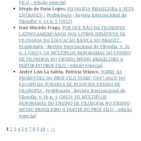
FILO – edição especial
Sérgio de Faria Lopes,
FILOSOFIA BRASILEIRA E SEUS
ENTRAVES:
,
Problemata - Revista Internacional de
Filosofia: v. 13 n. 2 (2022)
Ivan Macedo Fraga,
POR QUE NÃO HÁ FILÓSOFOS
LATINO-AMERICANOS NOS LIVROS DIDÁTICOS DE
FILOSOFIA NA EDUCAÇÃO BÁSICA NO BRASIL?
,
Problemata - Revista Internacional de Filosofia: v. 16
n. 1 (2025): OS MÚLTIPLOS PANORAMAS DO ENSINO
DE FILOSOFIA NO ENSINO MÉDIO BRASILEIRO A
PARTIR DO PROF-FILO – edição especial
André Luis La Salvia, Patrícia Velasco,
SOBRE AS
PRODUÇÕES DO PROF-FILO UFABC (2017-2023) NO
ESCOPO DA SUBÁREA DE PESQUISA ENSINO DE
FILOSOFIA
,
Problemata - Revista Internacional de
Filosofia: v. 16 n. 1 (2025): OS MÚLTIPLOS
PANORAMAS DO ENSINO DE FILOSOFIA NO ENSINO
MÉDIO BRASILEIRO A PARTIR DO PROF-FILO – edição
especial
1
2
3
4
5
6
7
8
9
10
>
>>