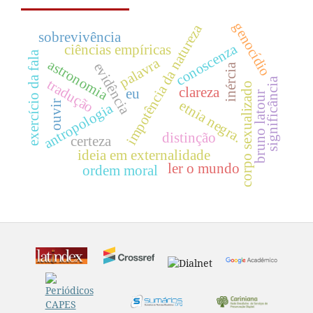
genocídio
impotência da natureza
sobrevivência
conoscenza
ciências empíricas
exercício da fala
palavra
astronomia
evidência
inércia
significância
tradução
corpo sexualizado
clareza
eu
bruno latour
etnia negra.
ouvir
antropologia
distinção
certeza
ideia em externalidade
ler o mundo
ordem moral