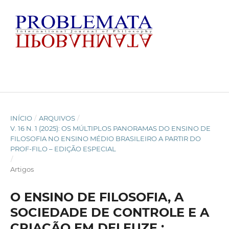
INÍCIO
/
ARQUIVOS
/
V. 16 N. 1 (2025): OS MÚLTIPLOS PANORAMAS DO ENSINO DE
FILOSOFIA NO ENSINO MÉDIO BRASILEIRO A PARTIR DO
PROF-FILO – EDIÇÃO ESPECIAL
/
Artigos
O ENSINO DE FILOSOFIA, A
SOCIEDADE DE CONTROLE E A
CRIAÇÃO EM DELEUZE :