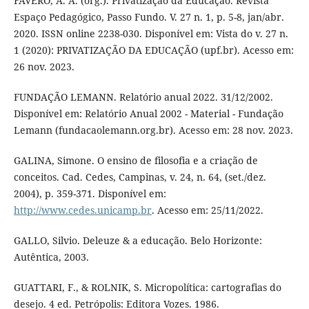
FÁVERO, A. A. (org.). Privatização da Educação. Revista
Espaço Pedagógico, Passo Fundo. V. 27 n. 1, p. 5-8, jan/abr.
2020. ISSN online 2238-030. Disponível em: Vista do v. 27 n.
1 (2020): PRIVATIZAÇÃO DA EDUCAÇÃO (upf.br). Acesso em:
26 nov. 2023.
FUNDAÇÃO LEMANN. Relatório anual 2022. 31/12/2002.
Disponível em: Relatório Anual 2002 - Material - Fundação
Lemann (fundacaolemann.org.br). Acesso em: 28 nov. 2023.
GALINA, Simone. O ensino de filosofia e a criação de
conceitos. Cad. Cedes, Campinas, v. 24, n. 64, (set./dez.
2004), p. 359-371. Disponível em:
http://www.cedes.unicamp.br
. Acesso em: 25/11/2022.
GALLO, Silvio. Deleuze & a educação. Belo Horizonte:
Autêntica, 2003.
GUATTARI, F., & ROLNIK, S. Micropolítica: cartografias do
desejo. 4 ed. Petrópolis: Editora Vozes. 1986.