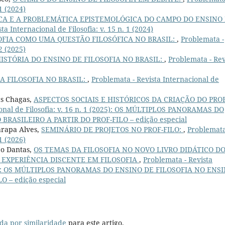
 1 (2024)
ICA E A PROBLEMÁTICA EPISTEMOLÓGICA DO CAMPO DO ENSINO
ta Internacional de Filosofia: v. 15 n. 1 (2024)
OFIA COMO UMA QUESTÃO FILOSÓFICA NO BRASIL:
,
Problemata -
 2 (2025)
ISTÓRIA DO ENSINO DE FILOSOFIA NO BRASIL:
,
Problemata - Rev
A FILOSOFIA NO BRASIL:
,
Problemata - Revista Internacional de
as Chagas,
ASPECTOS SOCIAIS E HISTÓRICOS DA CRIAÇÃO DO PROF
ional de Filosofia: v. 16 n. 1 (2025): OS MÚLTIPLOS PANORAMAS DO
RASILEIRO A PARTIR DO PROF-FILO – edição especial
arapa Alves,
SEMINÁRIO DE PROJETOS NO PROF-FILO:
,
Problemata
 1 (2026)
o Dantas,
OS TEMAS DA FILOSOFIA NO NOVO LIVRO DIDÁTICO D
 EXPERIÊNCIA DISCENTE EM FILOSOFIA
,
Problemata - Revista
 (2025): OS MÚLTIPLOS PANORAMAS DO ENSINO DE FILOSOFIA NO ENS
 – edição especial
da por similaridade
para este artigo.