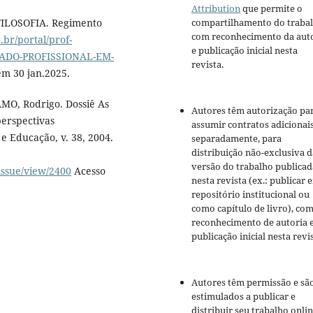
Attribution
que permite o
LOSOFIA. Regimento
compartilhamento do traba
com reconhecimento da aut
br/portal/prof-
e publicação inicial nesta
RADO-PROFISSIONAL-EM-
revista.
m 30 jan.2025.
MO, Rodrigo. Dossiê As
Autores têm autorização pa
perspectivas
assumir contratos adicionai
 e Educação, v. 38, 2004.
separadamente, para
distribuição não-exclusiva d
versão do trabalho publicad
/issue/view/2400
Acesso
nesta revista (ex.: publicar 
repositório institucional ou
como capítulo de livro), co
reconhecimento de autoria 
publicação inicial nesta revis
Autores têm permissão e sã
estimulados a publicar e
distribuir seu trabalho onli