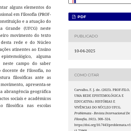
entar alguns elementos do
issional em Filosofia (PROF-
PDF
nstituição e a atuação do
na Grande (UFCG) neste
eiro movimento do texto
PUBLICADO
o desta rede e do Núcleo
ções atinentes ao Ensino
10-04-2025
epistemológico, alguma
sa neste campo do saber
o docente de Filosofia, no
COMO CITAR
ura filosóficas ante as
 movimento, apresenta-se
Carvalho, F. J. de. (2025). PROF-FILO,
ua abrangência geográfica
UMA REDE EPISTEMOLÓGICA E
pactos sociais e acadêmicos
EDUCATIVA:: HISTÓRIAS E
filosófica nas escolas
VIVÊNCIAS DO NÚCLEO UFCG.
Problemata - Revista Internacional De
Filosofia
,
16
(1), 308–324.
https://doi.org/10.7443/problemata.v1
i1.72968