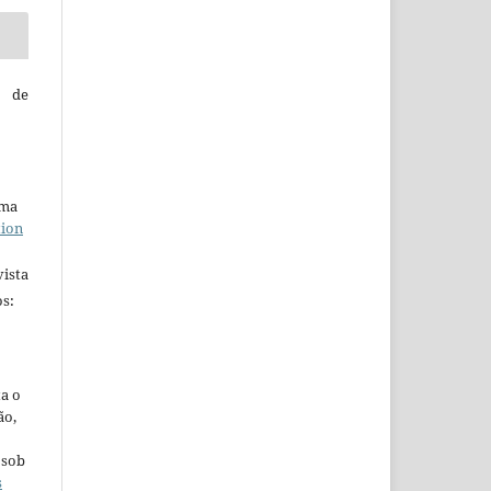
é de
uma
tion
ista
s:
ta o
ão,
 sob
s