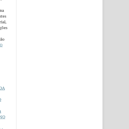
ina
ntes
ial,
ações
ção
O
 DA
O
a
INO
 -