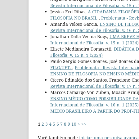
Revista Internacional de Filosofia: v. 15 n.
Jéssica Erd Ribas,
A CIDADANIA FILOSÓF
FILOSOFIA NO BRASIL
,
Problemata - Revis
Amanda Veloso Garcia,
ENSINO DE FILOS
Revista Internacional de Filosofia: v. 16 n.
Jonathan Dalla Vechia Bugs,
UMA BREVE H
Internacional de Filosofia: v. 15 n. 1 (2024)
Elisete Medianeira Tomazetti,
DIDÁTICA D
Filosofia: v. 15 n. 1 (2024)
Paulo Sérgio Gomes Soares, José Soares d
FILO/UFT:
,
Problemata - Revista Internac
ENSINO DE FILOSOFIA NO ENSINO MÉDIO B
Cícero Edinaldo dos Santos, Francione Ch
Revista Internacional de Filosofia: v. 17 n.
Marcos Camargo Von Zuben, Moacir Araúj
ENSINO MÉDIO COMO POSSIBILIDADE DA
Internacional de Filosofia: v. 16 n. 1
MÉDIO BRASILEIRO A PARTIR DO PROF-FILO
1
2
3
4
5
6
7
8
9
10
>
>>
Você também pode
iniciar uma pesquisa avança