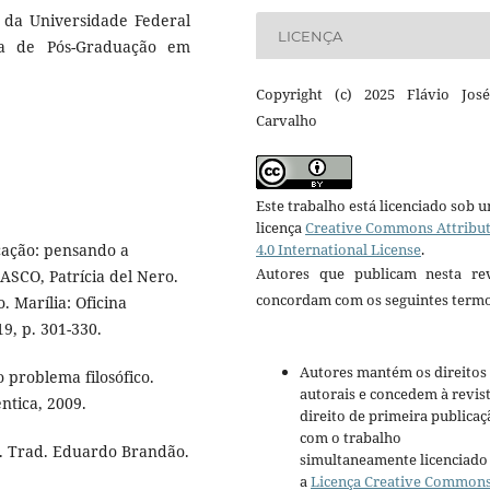
 da Universidade Federal
LICENÇA
a de Pós-Graduação em
Copyright (c) 2025 Flávio Jos
Carvalho
Este trabalho está licenciado sob 
licença
Creative Commons Attribu
cação: pensando a
4.0 International License
.
Autores que publicam nesta rev
ASCO, Patrícia del Nero.
concordam com os seguintes termo
o. Marília: Oficina
9, p. 301-330.
Autores mantém os direitos
 problema filosófico.
autorais e concedem à revis
ntica, 2009.
direito de primeira publicaç
com o trabalho
s. Trad. Eduardo Brandão.
simultaneamente licenciado
a
Licença Creative Common