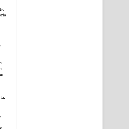
lho
oria
ra
s
a
a
em
m
e
ta.
o
ne