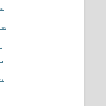
 DE
ista
-
 -
O
INO