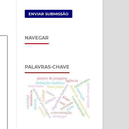
ENVIAR SUBMISSÃO
NAVEGAR
PALAVRAS-CHAVE
projeto de pesquisa
fetichismo.
agência
definição dialética
mitos de criação
dignidade humana.
feiticismo
definição antropológica
hans jonas
transição
definição psicológica
transe
eckhart
imanência
filme
sociedad
comunitarismo
silêncio
dizível
uno
seriedade
reuni
mística
concentração.
aleturgia