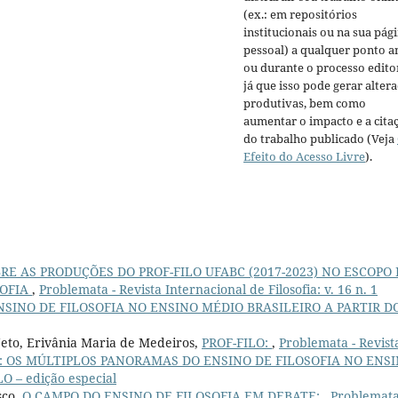
(ex.: em repositórios
institucionais ou na sua pág
pessoal) a qualquer ponto a
ou durante o processo editor
já que isso pode gerar alter
produtivas, bem como
aumentar o impacto e a cita
do trabalho publicado (Veja
Efeito do Acesso Livre
).
RE AS PRODUÇÕES DO PROF-FILO UFABC (2017-2023) NO ESCOPO
SOFIA
,
Problemata - Revista Internacional de Filosofia: v. 16 n. 1
NSINO DE FILOSOFIA NO ENSINO MÉDIO BRASILEIRO A PARTIR D
 Neto, Erivânia Maria de Medeiros,
PROF-FILO:
,
Problemata - Revist
 (2025): OS MÚLTIPLOS PANORAMAS DO ENSINO DE FILOSOFIA NO ENS
 – edição especial
sco,
O CAMPO DO ENSINO DE FILOSOFIA EM DEBATE:
,
Problemata