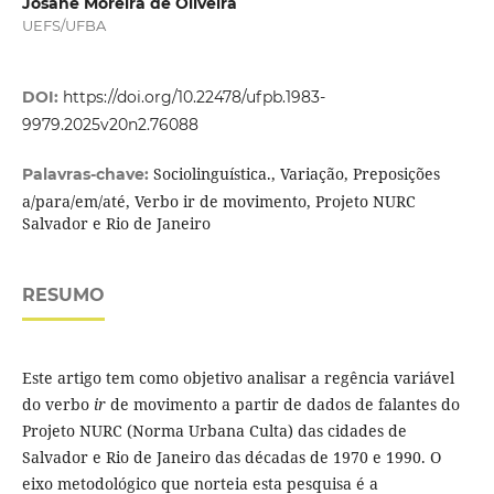
Josane Moreira de Oliveira
UEFS/UFBA
DOI:
https://doi.org/10.22478/ufpb.1983-
9979.2025v20n2.76088
Sociolinguística., Variação, Preposições
Palavras-chave:
a/para/em/até, Verbo ir de movimento, Projeto NURC
Salvador e Rio de Janeiro
RESUMO
Este artigo tem como objetivo analisar a regência variável
do verbo
ir
de movimento a partir de dados de falantes do
Projeto NURC (Norma Urbana Culta) das cidades de
Salvador e Rio de Janeiro das décadas de 1970 e 1990. O
eixo metodológico que norteia esta pesquisa é a