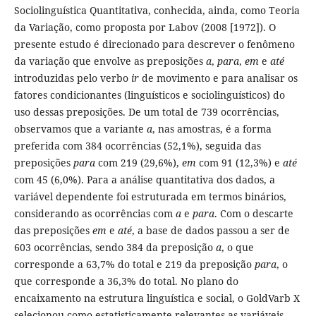
Sociolinguística Quantitativa, conhecida, ainda, como Teoria
da Variação, como proposta por Labov (2008 [1972]). O
presente estudo é direcionado para descrever o fenômeno
da variação que envolve as preposições
a
,
para
,
em
e
até
introduzidas pelo verbo
ir
de movimento e para analisar os
fatores condicionantes (linguísticos e sociolinguísticos) do
uso dessas preposições. De um total de 739 ocorrências,
observamos que a variante
a
, nas amostras, é a forma
preferida com 384 ocorrências (52,1%), seguida das
preposições
para
com 219 (29,6%),
em
com 91 (12,3%) e
até
com 45 (6,0%). Para a análise quantitativa dos dados, a
variável dependente foi estruturada em termos binários,
considerando as ocorrências com
a
e
para
. Com o descarte
das preposições
em
e
até
, a base de dados passou a ser de
603 ocorrências, sendo 384 da preposição
a
, o que
corresponde a 63,7% do total e 219 da preposição
para
, o
que corresponde a 36,3% do total. No plano do
encaixamento na estrutura linguística e social, o GoldVarb X
selecionou como estatisticamente relevantes as variáveis