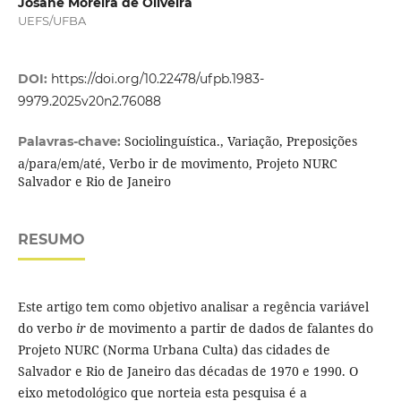
Josane Moreira de Oliveira
UEFS/UFBA
DOI:
https://doi.org/10.22478/ufpb.1983-
9979.2025v20n2.76088
Sociolinguística., Variação, Preposições
Palavras-chave:
a/para/em/até, Verbo ir de movimento, Projeto NURC
Salvador e Rio de Janeiro
RESUMO
Este artigo tem como objetivo analisar a regência variável
do verbo
ir
de movimento a partir de dados de falantes do
Projeto NURC (Norma Urbana Culta) das cidades de
Salvador e Rio de Janeiro das décadas de 1970 e 1990. O
eixo metodológico que norteia esta pesquisa é a