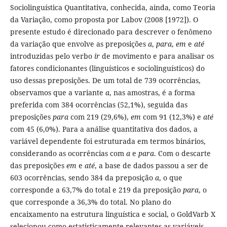
Sociolinguística Quantitativa, conhecida, ainda, como Teoria
da Variação, como proposta por Labov (2008 [1972]). O
presente estudo é direcionado para descrever o fenômeno
da variação que envolve as preposições
a
,
para
,
em
e
até
introduzidas pelo verbo
ir
de movimento e para analisar os
fatores condicionantes (linguísticos e sociolinguísticos) do
uso dessas preposições. De um total de 739 ocorrências,
observamos que a variante
a
, nas amostras, é a forma
preferida com 384 ocorrências (52,1%), seguida das
preposições
para
com 219 (29,6%),
em
com 91 (12,3%) e
até
com 45 (6,0%). Para a análise quantitativa dos dados, a
variável dependente foi estruturada em termos binários,
considerando as ocorrências com
a
e
para
. Com o descarte
das preposições
em
e
até
, a base de dados passou a ser de
603 ocorrências, sendo 384 da preposição
a
, o que
corresponde a 63,7% do total e 219 da preposição
para
, o
que corresponde a 36,3% do total. No plano do
encaixamento na estrutura linguística e social, o GoldVarb X
selecionou como estatisticamente relevantes as variáveis