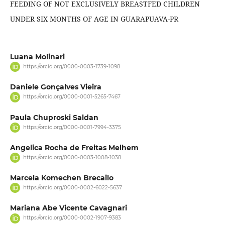
FEEDING OF NOT EXCLUSIVELY BREASTFED CHILDREN
UNDER SIX MONTHS OF AGE IN GUARAPUAVA-PR
Luana Molinari
https://orcid.org/0000-0003-1739-1098
Daniele Gonçalves Vieira
https://orcid.org/0000-0001-5265-7467
Paula Chuproski Saldan
https://orcid.org/0000-0001-7994-3375
Angelica Rocha de Freitas Melhem
https://orcid.org/0000-0003-1008-1038
Marcela Komechen Brecailo
https://orcid.org/0000-0002-6022-5637
Mariana Abe Vicente Cavagnari
https://orcid.org/0000-0002-1907-9383