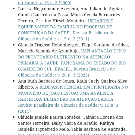
da Saúde: v. 13 n. 3 (2009)
Larissa Negromonte Azevedo, Ana Lílian de Aguiar,
Camila Lacerda da Costa, Maria Cecília Bernardes
Pereira, Cristine Hirsch-Monteiro,
USUÁRIOS E
EQUIPE SAÚDE DA FAMÍLIA NO PROCESSO DE
CONSTRUÇÃO DA SAÚDE
,
Revista Brasileira de
Ciências da Saúde: v. 15 n. 2 (2011)
Glaucia Fragoso Hohenberger, Filipe Santana da Silva,
Marcelo Schenk de Azambuja,
IMPLANTAÇÃO E USO
DO PRONTUÁRIO ELETRÔNICO NA ATENÇÃO
PRIMÁRIA À SAÚDE: PANORAMA DO ESTADO DO RIO
GRANDE DO SUL, BRASIL
,
Revista Brasileira de
Ciências da Saúde: v. 26 n. 3 (2022)
Ana Ruth Barbosa de Sousa, Kátia Suely Queiroz Silva
Ribeiro,
A REDE ASSISTENCIAL EM FISIOTERAPIA NO
MUNICÍPIO DE JOÃO PESSOA: UMA ANÁLISE A
PARTIR DAS DEMANDAS DA ATENÇÃO BÁSICA
,
Revista Brasileira de Ciências da Saúde: v. 15 n. 3
(2011)
Cláudia Janiele Batista Fonsêca, Tainara Lôrena dos
Santos Ferreira, Daísy Vieira de Araújo, Káthya
Daniella Figueiredo Melo, Fábia Barbosa de Andrade,