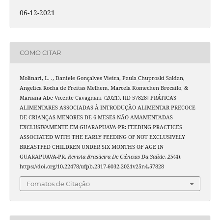
06-12-2021
COMO CITAR
Molinari, L. ., Daniele Gonçalves Vieira, Paula Chuproski Saldan,
Angelica Rocha de Freitas Melhem, Marcela Komechen Brecailo, &
Mariana Abe Vicente Cavagnari. (2021). [ID 57828] PRÁTICAS
ALIMENTARES ASSOCIADAS À INTRODUÇÃO ALIMENTAR PRECOCE
DE CRIANÇAS MENORES DE 6 MESES NÃO AMAMENTADAS
EXCLUSIVAMENTE EM GUARAPUAVA-PR: FEEDING PRACTICES
ASSOCIATED WITH THE EARLY FEEDING OF NOT EXCLUSIVELY
BREASTFED CHILDREN UNDER SIX MONTHS OF AGE IN
GUARAPUAVA-PR.
Revista Brasileira De Ciências Da Saúde
,
25
(4).
https://doi.org/10.22478/ufpb.2317-6032.2021v25n4.57828
Fomatos de Citação