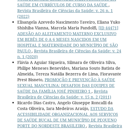
SAÚDE EM CURRÍCULOS DE CURSO DA SAÚDE
,
Revista Brasileira de Ciências da Saúde: v. 26 n. 1
(2022)
Elisangela Azevedo Nascimento Taveiro, Eliana Yuko
Shishiba Vianna, Marcela Maria Pandolfi,
[ID 44471]
ADESÃO AO ALEITAMENTO MATERNO EXCLUSIVO
EM BEBÊS DE 0 A 6 MESES NASCIDOS EM UM
HOSPITAL E MATERNIDADE DO MUNICÍPIO DE SÃO
PAULO
,
Revista Brasileira de Ciências da Saúde: v. 24
n. 1 (2020)
Flávia A Aguiar Siqueira, Silmara de Oliveira Silva,
Philipe Meneses Benevides, Mariana Souto Batista de
Almeida, Tereza Natália Bezerra de Lima, Fioravante
Prest Bisneto,
PROMOÇÃO E PREVENÇÃO À SAÚDE
SEXUAL MASCULINA: DESAFIOS DAS EQUIPES DE
SAÚDE DA FAMÍLIA JOSÉ PINHEIRO 1
,
Revista
Brasileira de Ciências da Saúde: v. 15 n. 2 (2011)
Ricardo Dias Castro, Angelo Giuseppe Roncalli da
Costa Oliveira, Iara Medeiros Araújo,
ESTUDO DA
ACESSIBILIDADE ORGANIZACIONAL AOS SERVIÇOS
DE SAÚDE BUCAL DE UM MUNICÍPIO DE PEQUENO
PORTE DO NORDESTE BRASILEIRO
,
Revista Brasileira