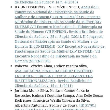
de Ciências da Saúde: v. 14 n. 4 (2010)
II CONEFISMH/XIV ENFISM/VII ENFISH,
Anais do II
Congresso Nacional de Fisioterapia na Saúde da
Mulher e do Homem (II CONEFISMH)/ XIV Encontro
Nordestino de Fisioterapia na Saúde da Mulher (XIV
ENFISM) /VII Encontro Nordestino de Fisioterapia na
Saúde do Homem (VII ENFISH)
,
Revista Brasileira de
Ciências da Saúde: v. 25 n. Supl.1 (2021): II Congresso
Nacional de Fisioterapia na Saúde da Mulher e do
Homem (II CONEFISMH) - XIV Encontro Nordestino de
Fisioterapia na Saúde da Mulher (XIV ENFISM) - VII
Encontro Nordestino de Fisioterapia na Saúde do
Homem (VII ENFISH)
Roberto Teixeira Lima, Esther Pereira Silva,
AVALIAÇÃO NA PRÁXIS DA SAÚDE: HISTÓRICO,
ENFOQUES TEÓRICOS E FORTALECIMENTO DA
INSTITUCIONALIZAÇÃO
,
Revista Brasileira de
Ciências da Saúde: v. 15 n. 1 (2011)
Jordana Muniz Silva, Kariane Gomes Cezario
Roscoche, Iculmari Coutinho Sampa, Ana Keile Souza
Rodrigues, Francisca Weslla Oliveira da Silva,
Albertina Antonielly Sydney de Sousa,
[ID 51701]