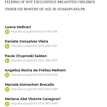
FEEDING OF NOT EXCLUSIVELY BREASTFED CHILDREN
UNDER SIX MONTHS OF AGE IN GUARAPUAVA-PR
Luana Molinari
https://orcid.org/0000-0003-1739-1098
Daniele Gonçalves Vieira
https://orcid.org/0000-0001-5265-7467
Paula Chuproski Saldan
https://orcid.org/0000-0001-7994-3375
Angelica Rocha de Freitas Melhem
https://orcid.org/0000-0003-1008-1038
Marcela Komechen Brecailo
https://orcid.org/0000-0002-6022-5637
Mariana Abe Vicente Cavagnari
https://orcid.org/0000-0002-1907-9383