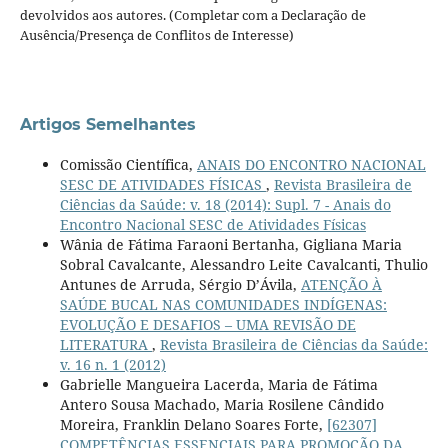
devolvidos aos autores. (Completar com a Declaração de
Ausência/Presença de Conflitos de Interesse)
Artigos Semelhantes
Comissão Científica,
ANAIS DO ENCONTRO NACIONAL
SESC DE ATIVIDADES FÍSICAS
,
Revista Brasileira de
Ciências da Saúde: v. 18 (2014): Supl. 7 - Anais do
Encontro Nacional SESC de Atividades Físicas
Wânia de Fátima Faraoni Bertanha, Gigliana Maria
Sobral Cavalcante, Alessandro Leite Cavalcanti, Thulio
Antunes de Arruda, Sérgio D’Ávila,
ATENÇÃO À
SAÚDE BUCAL NAS COMUNIDADES INDÍGENAS:
EVOLUÇÃO E DESAFIOS – UMA REVISÃO DE
LITERATURA
,
Revista Brasileira de Ciências da Saúde:
v. 16 n. 1 (2012)
Gabrielle Mangueira Lacerda, Maria de Fátima
Antero Sousa Machado, Maria Rosilene Cândido
Moreira, Franklin Delano Soares Forte,
[62307]
COMPETÊNCIAS ESSENCIAIS PARA PROMOÇÃO DA