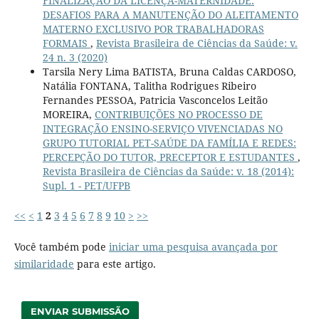
FINALIZAÇÃO DA LICENÇA-MATERNIDADE:
DESAFIOS PARA A MANUTENÇÃO DO ALEITAMENTO
MATERNO EXCLUSIVO POR TRABALHADORAS
FORMAIS
,
Revista Brasileira de Ciências da Saúde: v.
24 n. 3 (2020)
Tarsila Nery Lima BATISTA, Bruna Caldas CARDOSO,
Natália FONTANA, Talitha Rodrigues Ribeiro
Fernandes PESSOA, Patricia Vasconcelos Leitão
MOREIRA,
CONTRIBUIÇÕES NO PROCESSO DE
INTEGRAÇÃO ENSINO-SERVIÇO VIVENCIADAS NO
GRUPO TUTORIAL PET-SAÚDE DA FAMÍLIA E REDES:
PERCEPÇÃO DO TUTOR, PRECEPTOR E ESTUDANTES
,
Revista Brasileira de Ciências da Saúde: v. 18 (2014):
Supl. 1 - PET/UFPB
<<
<
1
2
3
4
5
6
7
8
9
10
>
>>
Você também pode
iniciar uma pesquisa avançada por
similaridade
para este artigo.
ENVIAR SUBMISSÃO