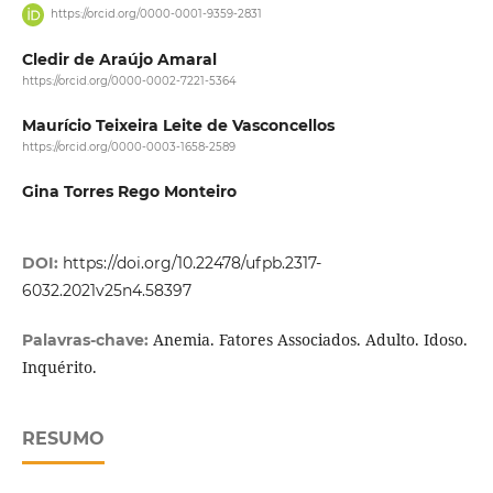
https://orcid.org/0000-0001-9359-2831
Cledir de Araújo Amaral
https://orcid.org/0000-0002-7221-5364
Maurício Teixeira Leite de Vasconcellos
https://orcid.org/0000-0003-1658-2589
Gina Torres Rego Monteiro
DOI:
https://doi.org/10.22478/ufpb.2317-
6032.2021v25n4.58397
Anemia. Fatores Associados. Adulto. Idoso.
Palavras-chave:
Inquérito.
RESUMO