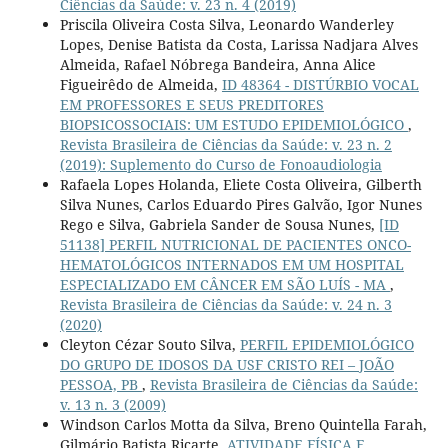
Ciências da Saúde: v. 23 n. 4 (2019)
Priscila Oliveira Costa Silva, Leonardo Wanderley
Lopes, Denise Batista da Costa, Larissa Nadjara Alves
Almeida, Rafael Nóbrega Bandeira, Anna Alice
Figueirêdo de Almeida,
ID 48364 - DISTÚRBIO VOCAL
EM PROFESSORES E SEUS PREDITORES
BIOPSICOSSOCIAIS: UM ESTUDO EPIDEMIOLÓGICO
,
Revista Brasileira de Ciências da Saúde: v. 23 n. 2
(2019): Suplemento do Curso de Fonoaudiologia
Rafaela Lopes Holanda, Eliete Costa Oliveira, Gilberth
Silva Nunes, Carlos Eduardo Pires Galvão, Igor Nunes
Rego e Silva, Gabriela Sander de Sousa Nunes,
[ID
51138] PERFIL NUTRICIONAL DE PACIENTES ONCO-
HEMATOLÓGICOS INTERNADOS EM UM HOSPITAL
ESPECIALIZADO EM CÂNCER EM SÃO LUÍS - MA
,
Revista Brasileira de Ciências da Saúde: v. 24 n. 3
(2020)
Cleyton Cézar Souto Silva,
PERFIL EPIDEMIOLÓGICO
DO GRUPO DE IDOSOS DA USF CRISTO REI – JOÃO
PESSOA, PB
,
Revista Brasileira de Ciências da Saúde:
v. 13 n. 3 (2009)
Windson Carlos Motta da Silva, Breno Quintella Farah,
Gilmário Batista Ricarte,
ATIVIDADE FÍSICA E