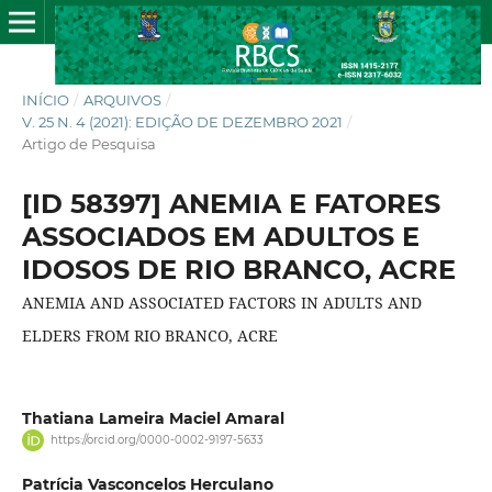
INÍCIO
/
ARQUIVOS
/
V. 25 N. 4 (2021): EDIÇÃO DE DEZEMBRO 2021
/
Artigo de Pesquisa
[ID 58397] ANEMIA E FATORES
ASSOCIADOS EM ADULTOS E
IDOSOS DE RIO BRANCO, ACRE
ANEMIA AND ASSOCIATED FACTORS IN ADULTS AND
ELDERS FROM RIO BRANCO, ACRE
Thatiana Lameira Maciel Amaral
https://orcid.org/0000-0002-9197-5633
Patrícia Vasconcelos Herculano