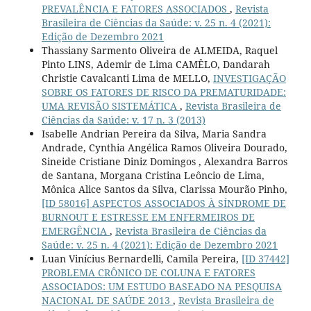
PREVALÊNCIA E FATORES ASSOCIADOS
,
Revista
Brasileira de Ciências da Saúde: v. 25 n. 4 (2021):
Edição de Dezembro 2021
Thassiany Sarmento Oliveira de ALMEIDA, Raquel
Pinto LINS, Ademir de Lima CAMÊLO, Dandarah
Christie Cavalcanti Lima de MELLO,
INVESTIGAÇÃO
SOBRE OS FATORES DE RISCO DA PREMATURIDADE:
UMA REVISÃO SISTEMÁTICA
,
Revista Brasileira de
Ciências da Saúde: v. 17 n. 3 (2013)
Isabelle Andrian Pereira da Silva, Maria Sandra
Andrade, Cynthia Angélica Ramos Oliveira Dourado,
Sineide Cristiane Diniz Domingos , Alexandra Barros
de Santana, Morgana Cristina Leôncio de Lima,
Mônica Alice Santos da Silva, Clarissa Mourão Pinho,
[ID 58016] ASPECTOS ASSOCIADOS À SÍNDROME DE
BURNOUT E ESTRESSE EM ENFERMEIROS DE
EMERGÊNCIA
,
Revista Brasileira de Ciências da
Saúde: v. 25 n. 4 (2021): Edição de Dezembro 2021
Luan Vinícius Bernardelli, Camila Pereira,
[ID 37442]
PROBLEMA CRÔNICO DE COLUNA E FATORES
ASSOCIADOS: UM ESTUDO BASEADO NA PESQUISA
NACIONAL DE SAÚDE 2013
,
Revista Brasileira de