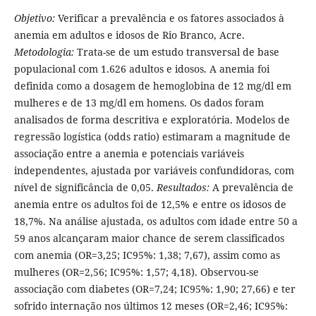
Objetivo:
Verificar a prevalência e os fatores associados à
anemia em adultos e idosos de Rio Branco, Acre.
Metodologia:
Trata-se de um estudo transversal de base
populacional com 1.626 adultos e idosos. A anemia foi
definida como a dosagem de hemoglobina de 12 mg/dl em
mulheres e de 13 mg/dl em homens. Os dados foram
analisados de forma descritiva e exploratória. Modelos de
regressão logística (odds ratio) estimaram a magnitude de
associação entre a anemia e potenciais variáveis
independentes, ajustada por variáveis confundidoras, com
nível de significância de 0,05.
Resultados:
A prevalência de
anemia entre os adultos foi de 12,5% e entre os idosos de
18,7%. Na análise ajustada, os adultos com idade entre 50 a
59 anos alcançaram maior chance de serem classificados
com anemia (OR=3,25; IC95%: 1,38; 7,67), assim como as
mulheres (OR=2,56; IC95%: 1,57; 4,18). Observou-se
associação com diabetes (OR=7,24; IC95%: 1,90; 27,66) e ter
sofrido internação nos últimos 12 meses (OR=2,46; IC95%: