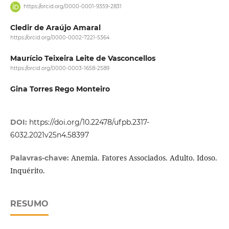
https://orcid.org/0000-0001-9359-2831
Cledir de Araújo Amaral
https://orcid.org/0000-0002-7221-5364
Maurício Teixeira Leite de Vasconcellos
https://orcid.org/0000-0003-1658-2589
Gina Torres Rego Monteiro
DOI:
https://doi.org/10.22478/ufpb.2317-
6032.2021v25n4.58397
Anemia. Fatores Associados. Adulto. Idoso.
Palavras-chave:
Inquérito.
RESUMO