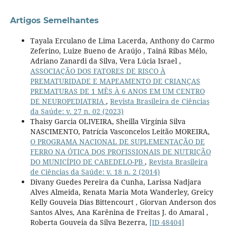
Artigos Semelhantes
Tayala Erculano de Lima Lacerda, Anthony do Carmo
Zeferino, Luize Bueno de Araújo , Tainá Ribas Mélo,
Adriano Zanardi da Silva, Vera Lúcia Israel ,
ASSOCIAÇÃO DOS FATORES DE RISCO À
PREMATURIDADE E MAPEAMENTO DE CRIANÇAS
PREMATURAS DE 1 MÊS À 6 ANOS EM UM CENTRO
DE NEUROPEDIATRIA
,
Revista Brasileira de Ciências
da Saúde: v. 27 n. 02 (2023)
Thaisy Garcia OLIVEIRA, Sheilla Virgínia Silva
NASCIMENTO, Patrícia Vasconcelos Leitão MOREIRA,
O PROGRAMA NACIONAL DE SUPLEMENTAÇÃO DE
FERRO NA ÓTICA DOS PROFISSIONAIS DE NUTRIÇÃO
DO MUNICÍPIO DE CABEDELO-PB
,
Revista Brasileira
de Ciências da Saúde: v. 18 n. 2 (2014)
Divany Guedes Pereira da Cunha, Larissa Nadjara
Alves Almeida, Renata Maria Mota Wanderley, Greicy
Kelly Gouveia Dias Bittencourt , Giorvan Anderson dos
Santos Alves, Ana Karênina de Freitas J. do Amaral ,
Roberta Gouveia da Silva Bezerra,
[ID 48404]