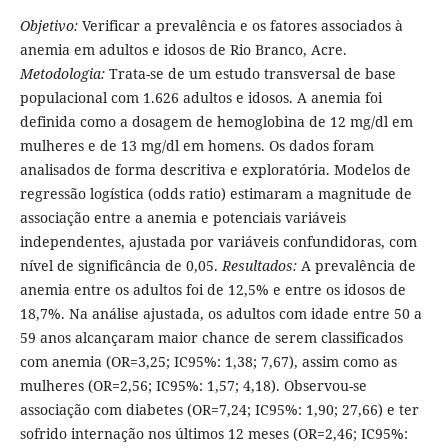
Objetivo:
Verificar a prevalência e os fatores associados à
anemia em adultos e idosos de Rio Branco, Acre.
Metodologia:
Trata-se de um estudo transversal de base
populacional com 1.626 adultos e idosos. A anemia foi
definida como a dosagem de hemoglobina de 12 mg/dl em
mulheres e de 13 mg/dl em homens. Os dados foram
analisados de forma descritiva e exploratória. Modelos de
regressão logística (odds ratio) estimaram a magnitude de
associação entre a anemia e potenciais variáveis
independentes, ajustada por variáveis confundidoras, com
nível de significância de 0,05.
Resultados:
A prevalência de
anemia entre os adultos foi de 12,5% e entre os idosos de
18,7%. Na análise ajustada, os adultos com idade entre 50 a
59 anos alcançaram maior chance de serem classificados
com anemia (OR=3,25; IC95%: 1,38; 7,67), assim como as
mulheres (OR=2,56; IC95%: 1,57; 4,18). Observou-se
associação com diabetes (OR=7,24; IC95%: 1,90; 27,66) e ter
sofrido internação nos últimos 12 meses (OR=2,46; IC95%: