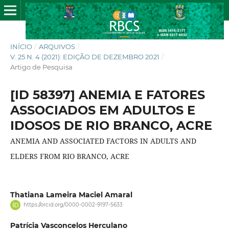
INÍCIO
/
ARQUIVOS
/
V. 25 N. 4 (2021): EDIÇÃO DE DEZEMBRO 2021
/
Artigo de Pesquisa
[ID 58397] ANEMIA E FATORES
ASSOCIADOS EM ADULTOS E
IDOSOS DE RIO BRANCO, ACRE
ANEMIA AND ASSOCIATED FACTORS IN ADULTS AND
ELDERS FROM RIO BRANCO, ACRE
Thatiana Lameira Maciel Amaral
https://orcid.org/0000-0002-9197-5633
Patrícia Vasconcelos Herculano