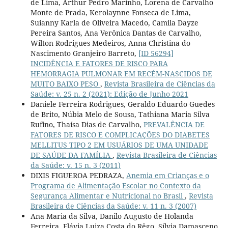
de Lima, Arthur Pedro Marinho, Lorena de Carvalho
Monte de Prada, Kerolaynne Fonseca de Lima,
Suianny Karla de Oliveira Macedo, Camila Dayze
Pereira Santos, Ana Verônica Dantas de Carvalho,
Wilton Rodrigues Medeiros, Anna Christina do
Nascimento Granjeiro Barreto,
[ID 56294]
INCIDÊNCIA E FATORES DE RISCO PARA
HEMORRAGIA PULMONAR EM RECÉM-NASCIDOS DE
MUITO BAIXO PESO
,
Revista Brasileira de Ciências da
Saúde: v. 25 n. 2 (2021): Edição de Junho 2021
Daniele Ferreira Rodrigues, Geraldo Eduardo Guedes
de Brito, Núbia Melo de Sousa, Tathiana Maria Silva
Rufino, Thaísa Dias de Carvalho,
PREVALÊNCIA DE
FATORES DE RISCO E COMPLICAÇÕES DO DIABETES
MELLITUS TIPO 2 EM USUÁRIOS DE UMA UNIDADE
DE SAÚDE DA FAMÍLIA
,
Revista Brasileira de Ciências
da Saúde: v. 15 n. 3 (2011)
DIXIS FIGUEROA PEDRAZA,
Anemia em Crianças e o
Programa de Alimentação Escolar no Contexto da
Segurança Alimentar e Nutricional no Brasil
,
Revista
Brasileira de Ciências da Saúde: v. 11 n. 3 (2007)
Ana Maria da Silva, Danilo Augusto de Holanda
Ferreira, Flávia Luiza Costa do Rêgo, Sílvia Damasceno