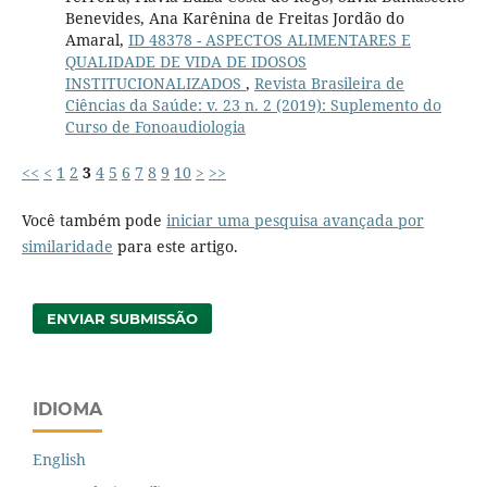
Benevides, Ana Karênina de Freitas Jordão do
Amaral,
ID 48378 - ASPECTOS ALIMENTARES E
QUALIDADE DE VIDA DE IDOSOS
INSTITUCIONALIZADOS
,
Revista Brasileira de
Ciências da Saúde: v. 23 n. 2 (2019): Suplemento do
Curso de Fonoaudiologia
<<
<
1
2
3
4
5
6
7
8
9
10
>
>>
Você também pode
iniciar uma pesquisa avançada por
similaridade
para este artigo.
ENVIAR SUBMISSÃO
IDIOMA
English