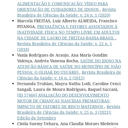
ALIMENTAÇÃO E COMUNICAÇÃO: VÍDEO PARA
ORIENTAÇÃO DE CUIDADORES DE IDOSOS
,
Revista
Brasileira de Ciências da Saúde: v. 24 n. 1 (2020)
Marcela FREITAS, Luiz Alberto ALMEIDA, Francisco
PITANGA,
PREVALÊNCIA E FATORES ASSOCIADOS À
INATIVIDADE FÍSICA NO TEMPO LIVRE EM ADULTOS
NA CIDADE DE LAURO DE FREITAS-BAHIA-BRASIL
,
Revista Brasileira de Ciências da Saúde: v. 22 n. 1
(2018)
Vania Rodrigues de Araujo, Ana Maria Gondim
Valença, Andréa Vanessa Rocha,
SAÚDE DO IDOSO NA
ATENÇÃO BÁSICA DE SAÚDE NO MUNICÍPIO DE JOÃO
PESSOA: O OLHAR DO USUÁRIO
,
Revista Brasileira de
Ciências da Saúde: v. 16 n. 2 (2012)
Fernanda Trubian, Mayra Nathu Lodi, Caroline Cenci
Sangali, Laura de Moura Rodrigues, Raquel Saccani,
[ID 57466] AVALIAÇÃO DO DESENVOLVIMENTO
MOTOR DE CRIANÇAS NASCIDAS PREMATURAS:
IMPACTO DE FATORES DE RISCO MATERNOS
,
Revista
Brasileira de Ciências da Saúde: v. 25 n. 3 (2021):
Edição de Setembro
Cintia Suemy Uehara, Ana Claudia Moraes Medeiros