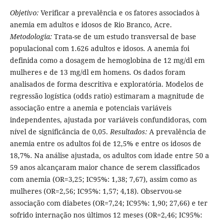
Objetivo:
Verificar a prevalência e os fatores associados à
anemia em adultos e idosos de Rio Branco, Acre.
Metodologia:
Trata-se de um estudo transversal de base
populacional com 1.626 adultos e idosos. A anemia foi
definida como a dosagem de hemoglobina de 12 mg/dl em
mulheres e de 13 mg/dl em homens. Os dados foram
analisados de forma descritiva e exploratória. Modelos de
regressão logística (odds ratio) estimaram a magnitude de
associação entre a anemia e potenciais variáveis
independentes, ajustada por variáveis confundidoras, com
nível de significância de 0,05.
Resultados:
A prevalência de
anemia entre os adultos foi de 12,5% e entre os idosos de
18,7%. Na análise ajustada, os adultos com idade entre 50 a
59 anos alcançaram maior chance de serem classificados
com anemia (OR=3,25; IC95%: 1,38; 7,67), assim como as
mulheres (OR=2,56; IC95%: 1,57; 4,18). Observou-se
associação com diabetes (OR=7,24; IC95%: 1,90; 27,66) e ter
sofrido internação nos últimos 12 meses (OR=2,46; IC95%: