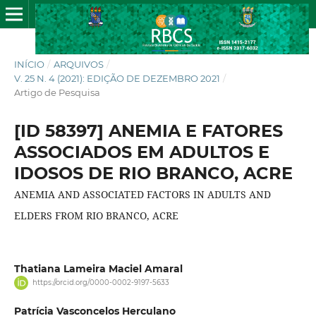
INÍCIO
/
ARQUIVOS
/
V. 25 N. 4 (2021): EDIÇÃO DE DEZEMBRO 2021
/
Artigo de Pesquisa
[ID 58397] ANEMIA E FATORES
ASSOCIADOS EM ADULTOS E
IDOSOS DE RIO BRANCO, ACRE
ANEMIA AND ASSOCIATED FACTORS IN ADULTS AND
ELDERS FROM RIO BRANCO, ACRE
Thatiana Lameira Maciel Amaral
https://orcid.org/0000-0002-9197-5633
Patrícia Vasconcelos Herculano