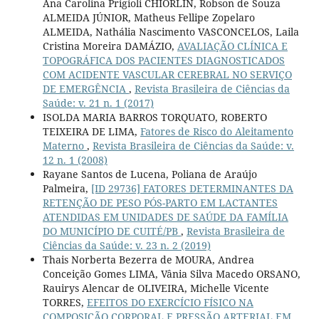
Ana Carolina Prigioli CHIORLIN, Robson de Souza
ALMEIDA JÚNIOR, Matheus Fellipe Zopelaro
ALMEIDA, Nathália Nascimento VASCONCELOS, Laila
Cristina Moreira DAMÁZIO,
AVALIAÇÃO CLÍNICA E
TOPOGRÁFICA DOS PACIENTES DIAGNOSTICADOS
COM ACIDENTE VASCULAR CEREBRAL NO SERVIÇO
DE EMERGÊNCIA
,
Revista Brasileira de Ciências da
Saúde: v. 21 n. 1 (2017)
ISOLDA MARIA BARROS TORQUATO, ROBERTO
TEIXEIRA DE LIMA,
Fatores de Risco do Aleitamento
Materno
,
Revista Brasileira de Ciências da Saúde: v.
12 n. 1 (2008)
Rayane Santos de Lucena, Poliana de Araújo
Palmeira,
[ID 29736] FATORES DETERMINANTES DA
RETENÇÃO DE PESO PÓS-PARTO EM LACTANTES
ATENDIDAS EM UNIDADES DE SAÚDE DA FAMÍLIA
DO MUNICÍPIO DE CUITÉ/PB
,
Revista Brasileira de
Ciências da Saúde: v. 23 n. 2 (2019)
Thais Norberta Bezerra de MOURA, Andrea
Conceição Gomes LIMA, Vânia Silva Macedo ORSANO,
Rauirys Alencar de OLIVEIRA, Michelle Vicente
TORRES,
EFEITOS DO EXERCÍCIO FÍSICO NA
COMPOSIÇÃO CORPORAL E PRESSÃO ARTERIAL EM