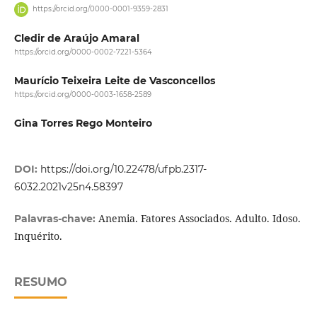
https://orcid.org/0000-0001-9359-2831
Cledir de Araújo Amaral
https://orcid.org/0000-0002-7221-5364
Maurício Teixeira Leite de Vasconcellos
https://orcid.org/0000-0003-1658-2589
Gina Torres Rego Monteiro
DOI:
https://doi.org/10.22478/ufpb.2317-
6032.2021v25n4.58397
Anemia. Fatores Associados. Adulto. Idoso.
Palavras-chave:
Inquérito.
RESUMO