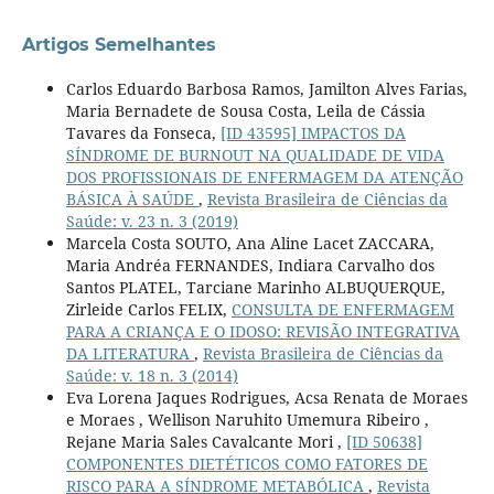
Artigos Semelhantes
Carlos Eduardo Barbosa Ramos, Jamilton Alves Farias,
Maria Bernadete de Sousa Costa, Leila de Cássia
Tavares da Fonseca,
[ID 43595] IMPACTOS DA
SÍNDROME DE BURNOUT NA QUALIDADE DE VIDA
DOS PROFISSIONAIS DE ENFERMAGEM DA ATENÇÃO
BÁSICA À SAÚDE
,
Revista Brasileira de Ciências da
Saúde: v. 23 n. 3 (2019)
Marcela Costa SOUTO, Ana Aline Lacet ZACCARA,
Maria Andréa FERNANDES, Indiara Carvalho dos
Santos PLATEL, Tarciane Marinho ALBUQUERQUE,
Zirleide Carlos FELIX,
CONSULTA DE ENFERMAGEM
PARA A CRIANÇA E O IDOSO: REVISÃO INTEGRATIVA
DA LITERATURA
,
Revista Brasileira de Ciências da
Saúde: v. 18 n. 3 (2014)
Eva Lorena Jaques Rodrigues, Acsa Renata de Moraes
e Moraes , Wellison Naruhito Umemura Ribeiro ,
Rejane Maria Sales Cavalcante Mori ,
[ID 50638]
COMPONENTES DIETÉTICOS COMO FATORES DE
RISCO PARA A SÍNDROME METABÓLICA
,
Revista