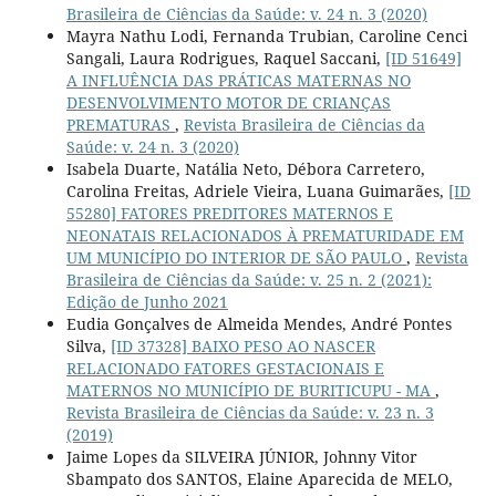
Brasileira de Ciências da Saúde: v. 24 n. 3 (2020)
Mayra Nathu Lodi, Fernanda Trubian, Caroline Cenci
Sangali, Laura Rodrigues, Raquel Saccani,
[ID 51649]
A INFLUÊNCIA DAS PRÁTICAS MATERNAS NO
DESENVOLVIMENTO MOTOR DE CRIANÇAS
PREMATURAS
,
Revista Brasileira de Ciências da
Saúde: v. 24 n. 3 (2020)
Isabela Duarte, Natália Neto, Débora Carretero,
Carolina Freitas, Adriele Vieira, Luana Guimarães,
[ID
55280] FATORES PREDITORES MATERNOS E
NEONATAIS RELACIONADOS À PREMATURIDADE EM
UM MUNICÍPIO DO INTERIOR DE SÃO PAULO
,
Revista
Brasileira de Ciências da Saúde: v. 25 n. 2 (2021):
Edição de Junho 2021
Eudia Gonçalves de Almeida Mendes, André Pontes
Silva,
[ID 37328] BAIXO PESO AO NASCER
RELACIONADO FATORES GESTACIONAIS E
MATERNOS NO MUNICÍPIO DE BURITICUPU - MA
,
Revista Brasileira de Ciências da Saúde: v. 23 n. 3
(2019)
Jaime Lopes da SILVEIRA JÚNIOR, Johnny Vitor
Sbampato dos SANTOS, Elaine Aparecida de MELO,