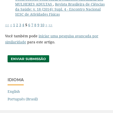
MULHERES ADULTAS
,
Revista Brasileira de Ciências
da Saúde: v. 18 (2014): Supl. 4 - Encontro Nacional
SESC de Atividades Físicas
<<
<
1
2
3
4
5
6
7
8
9
10
>
>>
Você também pode
iniciar uma pesquisa avançada por
similaridade
para este artigo.
ENVIAR SUBMISSÃO
IDIOMA
English
Português (Brasil)