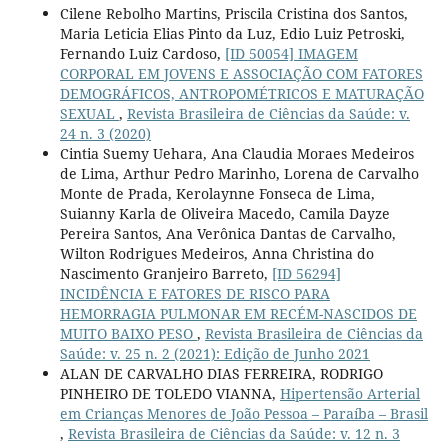
Cilene Rebolho Martins, Priscila Cristina dos Santos,
Maria Leticia Elias Pinto da Luz, Edio Luiz Petroski,
Fernando Luiz Cardoso,
[ID 50054] IMAGEM
CORPORAL EM JOVENS E ASSOCIAÇÃO COM FATORES
DEMOGRÁFICOS, ANTROPOMÉTRICOS E MATURAÇÃO
SEXUAL
,
Revista Brasileira de Ciências da Saúde: v.
24 n. 3 (2020)
Cintia Suemy Uehara, Ana Claudia Moraes Medeiros
de Lima, Arthur Pedro Marinho, Lorena de Carvalho
Monte de Prada, Kerolaynne Fonseca de Lima,
Suianny Karla de Oliveira Macedo, Camila Dayze
Pereira Santos, Ana Verônica Dantas de Carvalho,
Wilton Rodrigues Medeiros, Anna Christina do
Nascimento Granjeiro Barreto,
[ID 56294]
INCIDÊNCIA E FATORES DE RISCO PARA
HEMORRAGIA PULMONAR EM RECÉM-NASCIDOS DE
MUITO BAIXO PESO
,
Revista Brasileira de Ciências da
Saúde: v. 25 n. 2 (2021): Edição de Junho 2021
ALAN DE CARVALHO DIAS FERREIRA, RODRIGO
PINHEIRO DE TOLEDO VIANNA,
Hipertensão Arterial
em Crianças Menores de João Pessoa – Paraíba – Brasil
,
Revista Brasileira de Ciências da Saúde: v. 12 n. 3