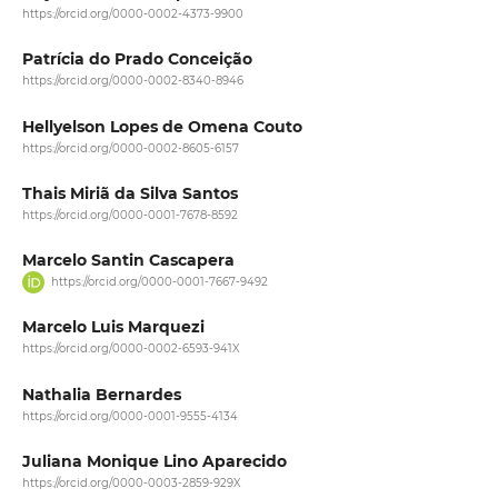
https://orcid.org/0000-0002-4373-9900
Patrícia do Prado Conceição
https://orcid.org/0000-0002-8340-8946
Hellyelson Lopes de Omena Couto
https://orcid.org/0000-0002-8605-6157
Thais Miriã da Silva Santos
https://orcid.org/0000-0001-7678-8592
Marcelo Santin Cascapera
https://orcid.org/0000-0001-7667-9492
Marcelo Luis Marquezi
https://orcid.org/0000-0002-6593-941X
Nathalia Bernardes
https://orcid.org/0000-0001-9555-4134
Juliana Monique Lino Aparecido
https://orcid.org/0000-0003-2859-929X