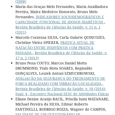
(2008)
Maria das Graças Melo Fernandes, Maria Auxiliadora
Pereira, Maira Medeiros Honorato, Bruno Melo
Fernandes,
INDICADORES SOCIODEMOGRÁFICOS E
CAPACIDADE FUNCIONAL DE IDOSOS DIABÉTICOS
,
Revista Brasileira de Ciências da Saúde: v. 15 n. 1
(2011)
Marcelo Cozzensa SILVA, Carla Gularte QUINCOZES,
Christine Vieira SPIEKER,
PRÁTICA ATUAL DE
NATAÇÃO ENTRE INDIVÍDUOS COM PRÁTICA
PASSADA
,
Revista Brasileira de Ciências da Saúde: v.
17 n. 2 (2013)
Bruno Pena COUTO, Marcos Daniel Motta
DRUMMOND, Ytalo Mota SOARES, Reginaldo
GONÇALVES, Leszek Antoni SZMUCHROWSKI,
AVALIAÇÃO DA SEGURANÇA DO TREINAMENTO DE
FORÇA REALIZADO COM VIBRAÇÃO LOCALIZADA
,
Revista Brasileira de Ciências da Saúde: v. 18 (2014):
Supl. 4 - Encontro Nacional SESC de Atividades Físicas
Eliane Denise Araújo BACIL, Priscila Iumi WATANABE,
Michael Pereira da SILVA, Edmar Roberto
FANTINELLI, RODRIGO BOZZA, Wagner de CAMPOS,
VALIDADE DE UM QUESTIONÁRIO DE