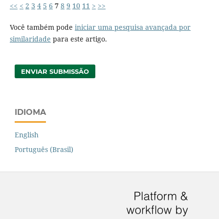
<<
<
2
3
4
5
6
7
8
9
10
11
>
>>
Você também pode
iniciar uma pesquisa avançada por
similaridade
para este artigo.
ENVIAR SUBMISSÃO
IDIOMA
English
Português (Brasil)