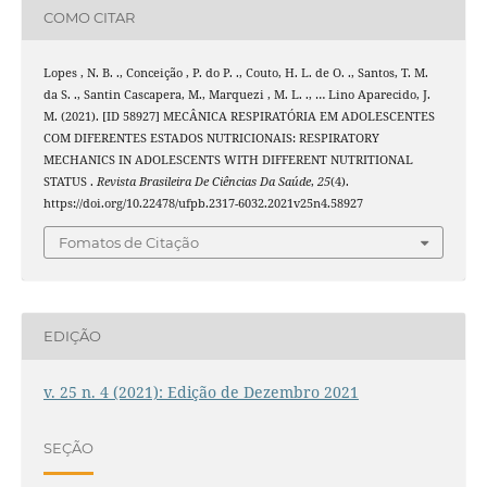
COMO CITAR
Lopes , N. B. ., Conceição , P. do P. ., Couto, H. L. de O. ., Santos, T. M.
da S. ., Santin Cascapera, M., Marquezi , M. L. ., … Lino Aparecido, J.
M. (2021). [ID 58927] MECÂNICA RESPIRATÓRIA EM ADOLESCENTES
COM DIFERENTES ESTADOS NUTRICIONAIS: RESPIRATORY
MECHANICS IN ADOLESCENTS WITH DIFFERENT NUTRITIONAL
STATUS .
Revista Brasileira De Ciências Da Saúde
,
25
(4).
https://doi.org/10.22478/ufpb.2317-6032.2021v25n4.58927
Fomatos de Citação
EDIÇÃO
v. 25 n. 4 (2021): Edição de Dezembro 2021
SEÇÃO