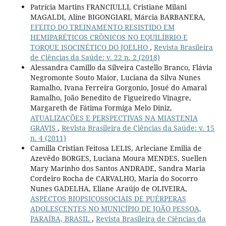
Patrícia Martins FRANCIULLI, Cristiane Milani
MAGALDI, Aline BIGONGIARI, Márcia BARBANERA,
EFEITO DO TREINAMENTO RESISTIDO EM
HEMIPARÉTICOS CRÔNICOS NO EQUILÍBRIO E
TORQUE ISOCINÉTICO DO JOELHO
,
Revista Brasileira
de Ciências da Saúde: v. 22 n. 2 (2018)
Alessandra Camillo da Silveira Castello Branco, Flávia
Negromonte Souto Maior, Luciana da Silva Nunes
Ramalho, Ivana Ferreira Gorgonio, Josué do Amaral
Ramalho, João Benedito de Figueiredo Vinagre,
Margareth de Fátima Formiga Melo Diniz,
ATUALIZAÇÕES E PERSPECTIVAS NA MIASTENIA
GRAVIS
,
Revista Brasileira de Ciências da Saúde: v. 15
n. 4 (2011)
Camilla Cristian Feitosa LELIS, Arleciane Emilia de
Azevêdo BORGES, Luciana Moura MENDES, Suellen
Mary Marinho dos Santos ANDRADE, Sandra Maria
Cordeiro Rocha de CARVALHO, Maria do Socorro
Nunes GADELHA, Eliane Araújo de OLIVEIRA,
ASPECTOS BIOPSICOSSOCIAIS DE PUÉRPERAS
ADOLESCENTES NO MUNICÍPIO DE JOÃO PESSOA,
PARAÍBA, BRASIL
,
Revista Brasileira de Ciências da