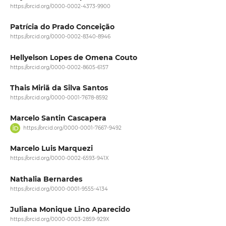
https://orcid.org/0000-0002-4373-9900
Patrícia do Prado Conceição
https://orcid.org/0000-0002-8340-8946
Hellyelson Lopes de Omena Couto
https://orcid.org/0000-0002-8605-6157
Thais Miriã da Silva Santos
https://orcid.org/0000-0001-7678-8592
Marcelo Santin Cascapera
https://orcid.org/0000-0001-7667-9492
Marcelo Luis Marquezi
https://orcid.org/0000-0002-6593-941X
Nathalia Bernardes
https://orcid.org/0000-0001-9555-4134
Juliana Monique Lino Aparecido
https://orcid.org/0000-0003-2859-929X