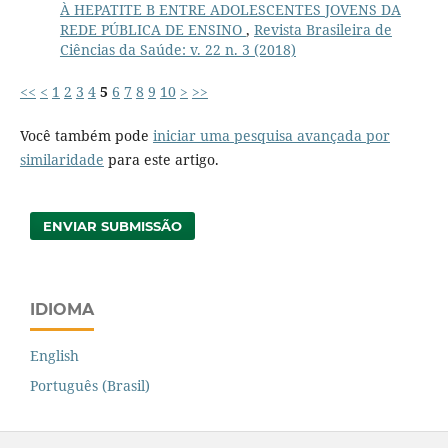
À HEPATITE B ENTRE ADOLESCENTES JOVENS DA
REDE PÚBLICA DE ENSINO
,
Revista Brasileira de
Ciências da Saúde: v. 22 n. 3 (2018)
<<
<
1
2
3
4
5
6
7
8
9
10
>
>>
Você também pode
iniciar uma pesquisa avançada por
similaridade
para este artigo.
ENVIAR SUBMISSÃO
IDIOMA
English
Português (Brasil)