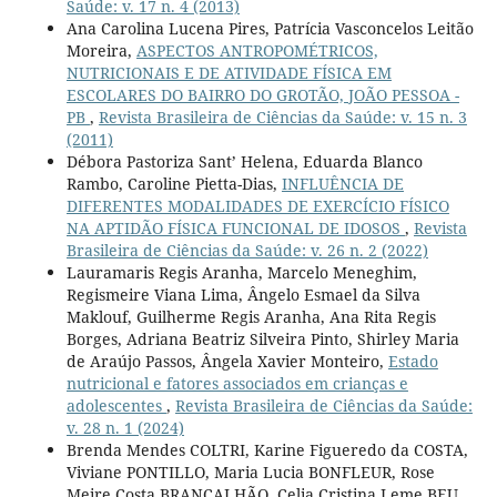
Saúde: v. 17 n. 4 (2013)
Ana Carolina Lucena Pires, Patrícia Vasconcelos Leitão
Moreira,
ASPECTOS ANTROPOMÉTRICOS,
NUTRICIONAIS E DE ATIVIDADE FÍSICA EM
ESCOLARES DO BAIRRO DO GROTÃO, JOÃO PESSOA -
PB
,
Revista Brasileira de Ciências da Saúde: v. 15 n. 3
(2011)
Débora Pastoriza Sant’ Helena, Eduarda Blanco
Rambo, Caroline Pietta-Dias,
INFLUÊNCIA DE
DIFERENTES MODALIDADES DE EXERCÍCIO FÍSICO
NA APTIDÃO FÍSICA FUNCIONAL DE IDOSOS
,
Revista
Brasileira de Ciências da Saúde: v. 26 n. 2 (2022)
Lauramaris Regis Aranha, Marcelo Meneghim,
Regismeire Viana Lima, Ângelo Esmael da Silva
Maklouf, Guilherme Regis Aranha, Ana Rita Regis
Borges, Adriana Beatriz Silveira Pinto, Shirley Maria
de Araújo Passos, Ângela Xavier Monteiro,
Estado
nutricional e fatores associados em crianças e
adolescentes
,
Revista Brasileira de Ciências da Saúde:
v. 28 n. 1 (2024)
Brenda Mendes COLTRI, Karine Figueredo da COSTA,
Viviane PONTILLO, Maria Lucia BONFLEUR, Rose
Meire Costa BRANCALHÃO, Celia Cristina Leme BEU,