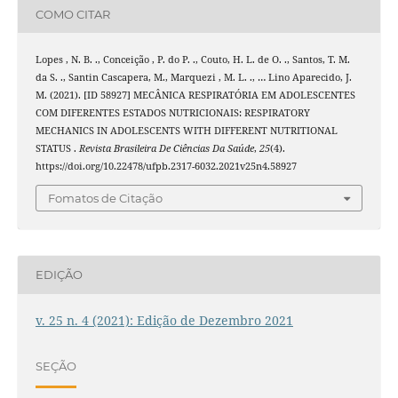
COMO CITAR
Lopes , N. B. ., Conceição , P. do P. ., Couto, H. L. de O. ., Santos, T. M.
da S. ., Santin Cascapera, M., Marquezi , M. L. ., … Lino Aparecido, J.
M. (2021). [ID 58927] MECÂNICA RESPIRATÓRIA EM ADOLESCENTES
COM DIFERENTES ESTADOS NUTRICIONAIS: RESPIRATORY
MECHANICS IN ADOLESCENTS WITH DIFFERENT NUTRITIONAL
STATUS .
Revista Brasileira De Ciências Da Saúde
,
25
(4).
https://doi.org/10.22478/ufpb.2317-6032.2021v25n4.58927
Fomatos de Citação
EDIÇÃO
v. 25 n. 4 (2021): Edição de Dezembro 2021
SEÇÃO