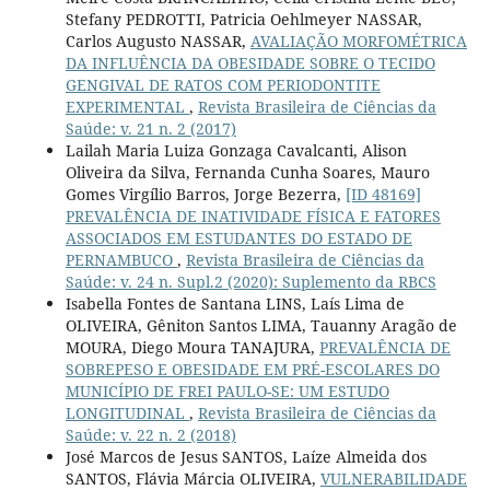
Stefany PEDROTTI, Patricia Oehlmeyer NASSAR,
Carlos Augusto NASSAR,
AVALIAÇÃO MORFOMÉTRICA
DA INFLUÊNCIA DA OBESIDADE SOBRE O TECIDO
GENGIVAL DE RATOS COM PERIODONTITE
EXPERIMENTAL
,
Revista Brasileira de Ciências da
Saúde: v. 21 n. 2 (2017)
Lailah Maria Luiza Gonzaga Cavalcanti, Alison
Oliveira da Silva, Fernanda Cunha Soares, Mauro
Gomes Virgílio Barros, Jorge Bezerra,
[ID 48169]
PREVALÊNCIA DE INATIVIDADE FÍSICA E FATORES
ASSOCIADOS EM ESTUDANTES DO ESTADO DE
PERNAMBUCO
,
Revista Brasileira de Ciências da
Saúde: v. 24 n. Supl.2 (2020): Suplemento da RBCS
Isabella Fontes de Santana LINS, Laís Lima de
OLIVEIRA, Gêniton Santos LIMA, Tauanny Aragão de
MOURA, Diego Moura TANAJURA,
PREVALÊNCIA DE
SOBREPESO E OBESIDADE EM PRÉ-ESCOLARES DO
MUNICÍPIO DE FREI PAULO-SE: UM ESTUDO
LONGITUDINAL
,
Revista Brasileira de Ciências da
Saúde: v. 22 n. 2 (2018)
José Marcos de Jesus SANTOS, Laíze Almeida dos
SANTOS, Flávia Márcia OLIVEIRA,
VULNERABILIDADE