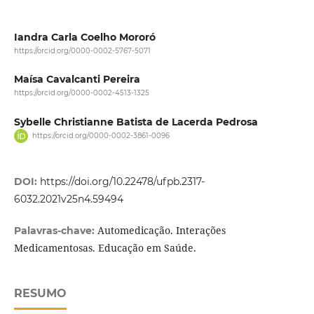
Iandra Carla Coelho Mororó
https://orcid.org/0000-0002-5767-5071
Maísa Cavalcanti Pereira
https://orcid.org/0000-0002-4513-1325
Sybelle Christianne Batista de Lacerda Pedrosa
https://orcid.org/0000-0002-3861-0096
DOI:
https://doi.org/10.22478/ufpb.2317-
6032.2021v25n4.59494
Automedicação. Interações
Palavras-chave:
Medicamentosas. Educação em Saúde.
RESUMO