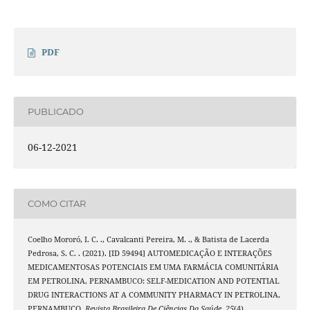
PDF
PUBLICADO
06-12-2021
COMO CITAR
Coelho Mororó, I. C. ., Cavalcanti Pereira, M. ., & Batista de Lacerda
Pedrosa, S. C. . (2021). [ID 59494] AUTOMEDICAÇÃO E INTERAÇÕES
MEDICAMENTOSAS POTENCIAIS EM UMA FARMÁCIA COMUNITÁRIA
EM PETROLINA, PERNAMBUCO: SELF-MEDICATION AND POTENTIAL
DRUG INTERACTIONS AT A COMMUNITY PHARMACY IN PETROLINA,
PERNAMBUCO.
Revista Brasileira De Ciências Da Saúde
,
25
(4).