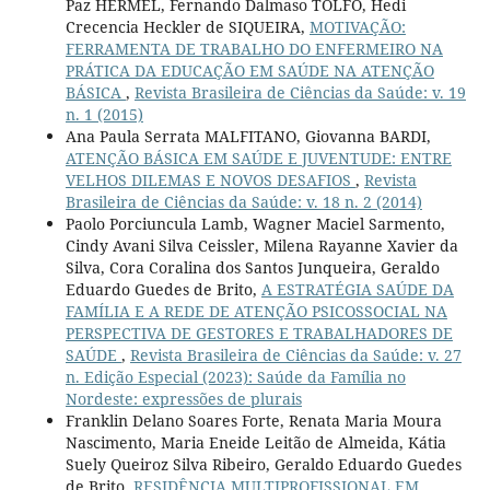
Paz HERMEL, Fernando Dalmaso TOLFO, Hedi
Crecencia Heckler de SIQUEIRA,
MOTIVAÇÃO:
FERRAMENTA DE TRABALHO DO ENFERMEIRO NA
PRÁTICA DA EDUCAÇÃO EM SAÚDE NA ATENÇÃO
BÁSICA
,
Revista Brasileira de Ciências da Saúde: v. 19
n. 1 (2015)
Ana Paula Serrata MALFITANO, Giovanna BARDI,
ATENÇÃO BÁSICA EM SAÚDE E JUVENTUDE: ENTRE
VELHOS DILEMAS E NOVOS DESAFIOS
,
Revista
Brasileira de Ciências da Saúde: v. 18 n. 2 (2014)
Paolo Porciuncula Lamb, Wagner Maciel Sarmento,
Cindy Avani Silva Ceissler, Milena Rayanne Xavier da
Silva, Cora Coralina dos Santos Junqueira, Geraldo
Eduardo Guedes de Brito,
A ESTRATÉGIA SAÚDE DA
FAMÍLIA E A REDE DE ATENÇÃO PSICOSSOCIAL NA
PERSPECTIVA DE GESTORES E TRABALHADORES DE
SAÚDE
,
Revista Brasileira de Ciências da Saúde: v. 27
n. Edição Especial (2023): Saúde da Família no
Nordeste: expressões de plurais
Franklin Delano Soares Forte, Renata Maria Moura
Nascimento, Maria Eneide Leitão de Almeida, Kátia
Suely Queiroz Silva Ribeiro, Geraldo Eduardo Guedes
de Brito,
RESIDÊNCIA MULTIPROFISSIONAL EM