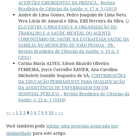
ACEPÇÕES EMERGENTES DA PRÁTICA
,
Revista
Brasileira de Ciências da Saúde: v. 17 n. 1 (2013)
André de Lima Gomes, Pedro Joaquim de Lima Neto,
Vera Lúcia de Amaral e Silva, Edil Ferreira da Silva,
O
ELO ENTRE O PROCESSO E A ORGANIZAÇÃO DO
TRABALHO E A SAÚDE MENTAL DO AGENTE
COMUNITÁRIO DE SAÚDE NA ESTRATÉGIA SAÚDE DA
FAMÍLIA NO MUNICÍPIO DE JOÃO PESSOA - PB
,
Revista Brasileira de Ciências da Saúde: v. 15 n. 3
(2011)
Carina Maria ALVES, Edson Ricardo Oliveira
FERREIRA, Joyce Carvalho XAVIER, Ana Carolina
Micheletti Gomide Nogueira de SÁ,
CONTRIBUIÇÕES
DA EDUCAÇÃO PERMANENTE PARA QUALIFICAÇÃO
DA ASSISTÊNCIA DE ENFERMAGEM EM UM
HOSPITAL PÚBLICO.
,
Revista Brasileira de Ciências da
Saúde: v. 22 n. 1 (2018)
<<
<
1
2
3
4
5
6
7
8
9
10
>
>>
Você também pode
iniciar uma pesquisa avançada por
similaridade
para este artigo.