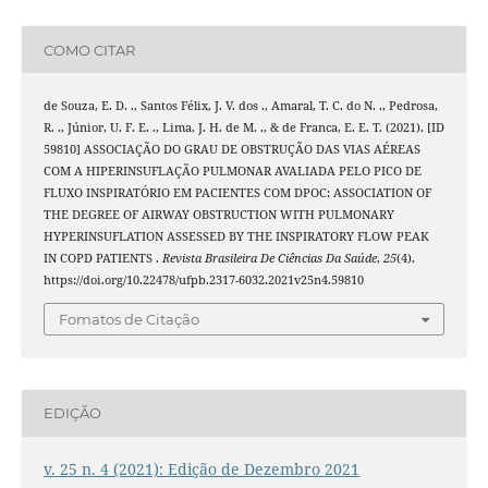
COMO CITAR
de Souza, E. D. ., Santos Félix, J. V. dos ., Amaral, T. C. do N. ., Pedrosa,
R. ., Júnior, U. F. E. ., Lima, J. H. de M. ., & de Franca, E. E. T. (2021). [ID
59810] ASSOCIAÇÃO DO GRAU DE OBSTRUÇÃO DAS VIAS AÉREAS
COM A HIPERINSUFLAÇÃO PULMONAR AVALIADA PELO PICO DE
FLUXO INSPIRATÓRIO EM PACIENTES COM DPOC: ASSOCIATION OF
THE DEGREE OF AIRWAY OBSTRUCTION WITH PULMONARY
HYPERINSUFLATION ASSESSED BY THE INSPIRATORY FLOW PEAK
IN COPD PATIENTS .
Revista Brasileira De Ciências Da Saúde
,
25
(4).
https://doi.org/10.22478/ufpb.2317-6032.2021v25n4.59810
Fomatos de Citação
EDIÇÃO
v. 25 n. 4 (2021): Edição de Dezembro 2021