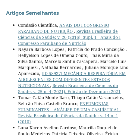
Artigos Semelhantes
Comissão Científica,
ANAIS DO I CONGRESSO
PARAIBANO DE NUTRIÇÃO
,
Revista Brasileira de
Ciências da Saúde: v. 20 (2016): Supl. 1 - Anais do I
Congresso Paraibano de Nutrição
Nayara Barbosa Lopes , Patrícia do Prado Conceição ,
Hellyelson Lopes de Omena Couto, Thais Miriã da
Silva Santos, Marcelo Santin Cascapera, Marcelo Luis
Marquezi , Nathalia Bernardes , Juliana Monique Lino
Aparecido,
[ID 58927] MECÂNICA RESPIRATÓRIA EM
ADOLESCENTES COM DIFERENTES ESTADOS
NUTRICIONAIS
,
Revista Brasileira de Ciências da
Saúde: v. 25 n. 4 (2021): Edição de Dezembro 2021
Tomas Catão Monte Raso, Thiago Catão Vasconcelos,
Beltrão Paiva Castello Branco,
PNEUMONIAS
FULMINANTES – ANÁLISE DE UMA CASUÍSTICA1
,
Revista Brasileira de Ciências da Saúde: v. 14 n. 1
(2010)
Lana Karen Avelino Cardoso, Maurília Raquel de
Souto Medeiros, Patrícia Teixeira Oliveira, Éricka