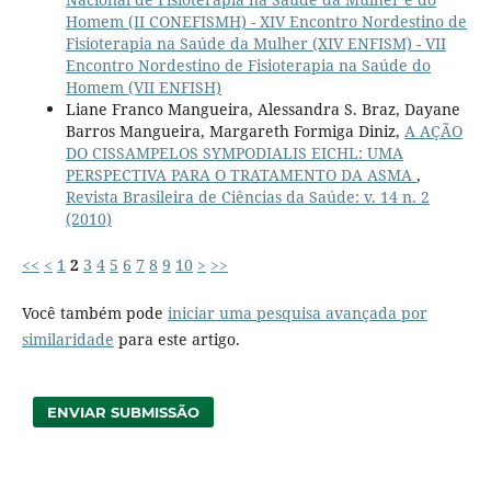
Homem (II CONEFISMH) - XIV Encontro Nordestino de
Fisioterapia na Saúde da Mulher (XIV ENFISM) - VII
Encontro Nordestino de Fisioterapia na Saúde do
Homem (VII ENFISH)
Liane Franco Mangueira, Alessandra S. Braz, Dayane
Barros Mangueira, Margareth Formiga Diniz,
A AÇÃO
DO CISSAMPELOS SYMPODIALIS EICHL: UMA
PERSPECTIVA PARA O TRATAMENTO DA ASMA
,
Revista Brasileira de Ciências da Saúde: v. 14 n. 2
(2010)
<<
<
1
2
3
4
5
6
7
8
9
10
>
>>
Você também pode
iniciar uma pesquisa avançada por
similaridade
para este artigo.
ENVIAR SUBMISSÃO