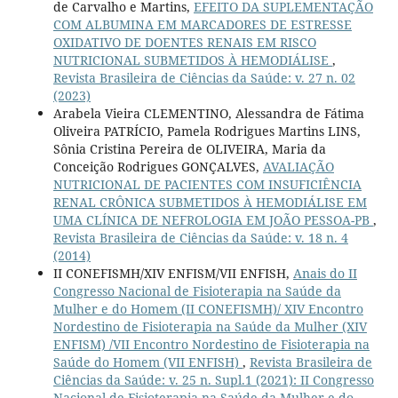
de Carvalho e Martins,
EFEITO DA SUPLEMENTAÇÃO
COM ALBUMINA EM MARCADORES DE ESTRESSE
OXIDATIVO DE DOENTES RENAIS EM RISCO
NUTRICIONAL SUBMETIDOS À HEMODIÁLISE
,
Revista Brasileira de Ciências da Saúde: v. 27 n. 02
(2023)
Arabela Vieira CLEMENTINO, Alessandra de Fátima
Oliveira PATRÍCIO, Pamela Rodrigues Martins LINS,
Sônia Cristina Pereira de OLIVEIRA, Maria da
Conceição Rodrigues GONÇALVES,
AVALIAÇÃO
NUTRICIONAL DE PACIENTES COM INSUFICIÊNCIA
RENAL CRÔNICA SUBMETIDOS À HEMODIÁLISE EM
UMA CLÍNICA DE NEFROLOGIA EM JOÃO PESSOA-PB
,
Revista Brasileira de Ciências da Saúde: v. 18 n. 4
(2014)
II CONEFISMH/XIV ENFISM/VII ENFISH,
Anais do II
Congresso Nacional de Fisioterapia na Saúde da
Mulher e do Homem (II CONEFISMH)/ XIV Encontro
Nordestino de Fisioterapia na Saúde da Mulher (XIV
ENFISM) /VII Encontro Nordestino de Fisioterapia na
Saúde do Homem (VII ENFISH)
,
Revista Brasileira de
Ciências da Saúde: v. 25 n. Supl.1 (2021): II Congresso
Nacional de Fisioterapia na Saúde da Mulher e do