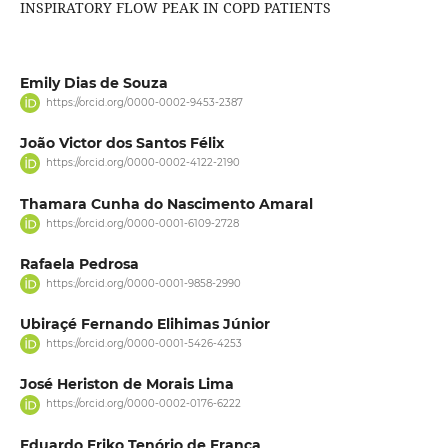
INSPIRATORY FLOW PEAK IN COPD PATIENTS
Emily Dias de Souza
https://orcid.org/0000-0002-9453-2387
João Victor dos Santos Félix
https://orcid.org/0000-0002-4122-2190
Thamara Cunha do Nascimento Amaral
https://orcid.org/0000-0001-6109-2728
Rafaela Pedrosa
https://orcid.org/0000-0001-9858-2990
Ubiraçé Fernando Elihimas Júnior
https://orcid.org/0000-0001-5426-4253
José Heriston de Morais Lima
https://orcid.org/0000-0002-0176-6222
Eduardo Eriko Tenório de Franca