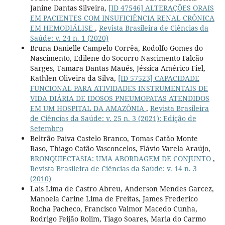
Janine Dantas Silveira,
[ID 47546] ALTERAÇÕES ORAIS
EM PACIENTES COM INSUFICIÊNCIA RENAL CRÔNICA
EM HEMODIÁLISE
,
Revista Brasileira de Ciências da
Saúde: v. 24 n. 1 (2020)
Bruna Danielle Campelo Corrêa, Rodolfo Gomes do
Nascimento, Edilene do Socorro Nascimento Falcão
Sarges, Tamara Dantas Maués, Jéssica Américo Fiel,
Kathlen Oliveira da Silva,
[ID 57523] CAPACIDADE
FUNCIONAL PARA ATIVIDADES INSTRUMENTAIS DE
VIDA DIÁRIA DE IDOSOS PNEUMOPATAS ATENDIDOS
EM UM HOSPITAL DA AMAZÔNIA
,
Revista Brasileira
de Ciências da Saúde: v. 25 n. 3 (2021): Edição de
Setembro
Beltrão Paiva Castelo Branco, Tomas Catão Monte
Raso, Thiago Catão Vasconcelos, Flávio Varela Araújo,
BRONQUIECTASIA: UMA ABORDAGEM DE CONJUNTO
,
Revista Brasileira de Ciências da Saúde: v. 14 n. 3
(2010)
Lais Lima de Castro Abreu, Anderson Mendes Garcez,
Manoela Carine Lima de Freitas, James Frederico
Rocha Pacheco, Francisco Valmor Macedo Cunha,
Rodrigo Feijão Rolim, Tiago Soares, Maria do Carmo