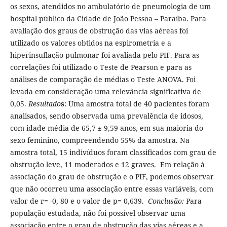
os sexos, atendidos no ambulatório de pneumologia de um
hospital público da Cidade de João Pessoa – Paraíba. Para
avaliação dos graus de obstrução das vias aéreas foi
utilizado os valores obtidos na espirometria e a
hiperinsuflação pulmonar foi avaliada pelo PIF. Para as
correlações foi utilizado o Teste de Pearson e para as
análises de comparação de médias o Teste ANOVA. Foi
levada em consideração uma relevância significativa de
0,05.
Resultado
s
: Uma amostra total de 40 pacientes foram
analisados, sendo observada uma prevalência de idosos,
com idade média de 65,7 ± 9,59 anos, em sua maioria do
sexo feminino, compreendendo 55% da amostra. Na
amostra total, 15 indivíduos foram classificados com grau de
obstrução leve, 11 moderados e 12 graves. Em relação à
associação do grau de obstrução e o PIF, podemos observar
que não ocorreu uma associação entre essas variáveis, com
valor de r= -0, 80 e o valor de p= 0,639.
Conclusão:
Para
população estudada, não foi possível observar uma
associação entre o grau de obstrução das vias aéreas e a