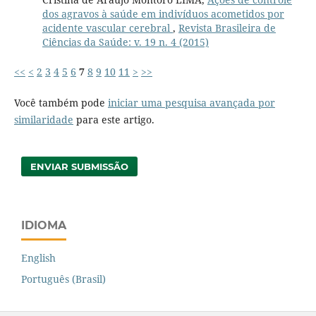
dos agravos à saúde em indivíduos acometidos por
acidente vascular cerebral
,
Revista Brasileira de
Ciências da Saúde: v. 19 n. 4 (2015)
<<
<
2
3
4
5
6
7
8
9
10
11
>
>>
Você também pode
iniciar uma pesquisa avançada por
similaridade
para este artigo.
ENVIAR SUBMISSÃO
IDIOMA
English
Português (Brasil)