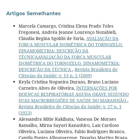
Artigos Semelhantes
Marcela Camargo, Cristina Elena Prado Teles
Fregonesi, Andréa Jeanne Lourenço Nozabieli,
Cláudia Regina Sgobbi de Faria,
AVALIAÇÃO DA
FORÇA MUSCULAR ISOMÉTRICA DO TORNOZELO.
DINAMOMETRIA: DESCRIÇÃO DA
TÉCNICAAVALIAÇÃO DA FORÇA MUSCULAR
ISOMÉTRICA DO TORNOZELO. DINAMOMETRIA:
DESCRIÇÃO DA TÉCNICA
,
Revista Brasileira de
Ciências da Saúde: v. 13 n. 2 (2009)
Keyla Cristina Nogueira Durans, Bruno Luciano
Carneiro Alves de Oliveira,
INTERNAÇÕES POR
DOENÇAS RESPIRATÓRIAS AGUDA GRAVE SEGUNDO
SUAS MACRORREGIÕES DE SAÚDE DO MARANHÃO
,
Revista Brasileira de Ciências da Saúde: v. 27 n. 1
(2023)
Alessandra Mitie Kakihata, Vanessa De Moraes
Ramalho, Mirna Sayuri Kanashiro, Laís Cardoso
Oliveira, Luciana Oliveira, Fabio Rodrigues Branco,
Camila Pontes Albuquerque, Douglas Martins Braga,