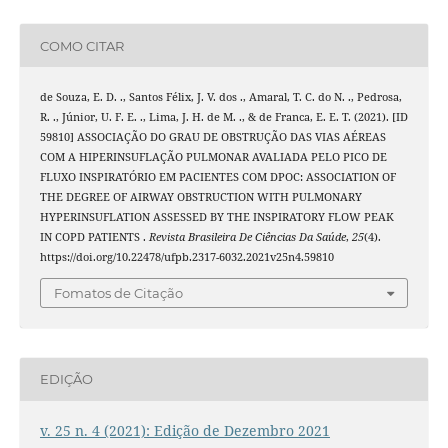
COMO CITAR
de Souza, E. D. ., Santos Félix, J. V. dos ., Amaral, T. C. do N. ., Pedrosa,
R. ., Júnior, U. F. E. ., Lima, J. H. de M. ., & de Franca, E. E. T. (2021). [ID
59810] ASSOCIAÇÃO DO GRAU DE OBSTRUÇÃO DAS VIAS AÉREAS
COM A HIPERINSUFLAÇÃO PULMONAR AVALIADA PELO PICO DE
FLUXO INSPIRATÓRIO EM PACIENTES COM DPOC: ASSOCIATION OF
THE DEGREE OF AIRWAY OBSTRUCTION WITH PULMONARY
HYPERINSUFLATION ASSESSED BY THE INSPIRATORY FLOW PEAK
IN COPD PATIENTS .
Revista Brasileira De Ciências Da Saúde
,
25
(4).
https://doi.org/10.22478/ufpb.2317-6032.2021v25n4.59810
Fomatos de Citação
EDIÇÃO
v. 25 n. 4 (2021): Edição de Dezembro 2021