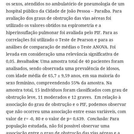
os sexos, atendidos no ambulatório de pneumologia de um
hospital público da Cidade de João Pessoa – Paraíba. Para
avaliação dos graus de obstrução das vias aéreas foi
utilizado os valores obtidos na espirometria e a
hiperinsuflação pulmonar foi avaliada pelo PIF. Para as
correlações foi utilizado o Teste de Pearson e para as
análises de comparação de médias o Teste ANOVA. Foi
levada em consideração uma relevância significativa de
0,05.
Resultado
s
: Uma amostra total de 40 pacientes foram
analisados, sendo observada uma prevalência de idosos,
com idade média de 65,7 ± 9,59 anos, em sua maioria do
sexo feminino, compreendendo 55% da amostra. Na
amostra total, 15 indivíduos foram classificados com grau de
obstrução leve, 11 moderados e 12 graves. Em relação à
associação do grau de obstrução e o PIF, podemos observar
que não ocorreu uma associação entre essas variáveis, com
valor de r= -0, 80 e o valor de p= 0,639.
Conclusão:
Para
população estudada, não foi possível observar uma
associação entre o grau de obstrução das vias aéreas e a