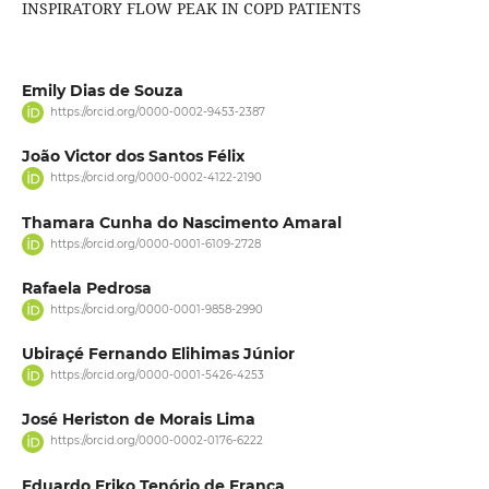
INSPIRATORY FLOW PEAK IN COPD PATIENTS
Emily Dias de Souza
https://orcid.org/0000-0002-9453-2387
João Victor dos Santos Félix
https://orcid.org/0000-0002-4122-2190
Thamara Cunha do Nascimento Amaral
https://orcid.org/0000-0001-6109-2728
Rafaela Pedrosa
https://orcid.org/0000-0001-9858-2990
Ubiraçé Fernando Elihimas Júnior
https://orcid.org/0000-0001-5426-4253
José Heriston de Morais Lima
https://orcid.org/0000-0002-0176-6222
Eduardo Eriko Tenório de Franca