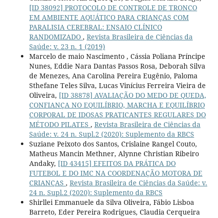
[ID 38092] PROTOCOLO DE CONTROLE DE TRONCO
EM AMBIENTE AQUÁTICO PARA CRIANÇAS COM
PARALISIA CEREBRAL: ENSAIO CLÍNICO
RANDOMIZADO
,
Revista Brasileira de Ciências da
Saúde: v. 23 n. 1 (2019)
Marcelo de maio Nascimento , Cássia Poliana Príncipe
Nunes, Eddie Nara Dantas Passos Rosa, Deborah Silva
de Menezes, Ana Carolina Pereira Eugênio, Paloma
Sthefane Teles Silva, Lucas Vinícius Ferreira Vieira de
Oliveira,
[ID 38878] AVALIAÇÃO DO MEDO DE QUEDA,
CONFIANÇA NO EQUILÍBRIO, MARCHA E EQUILÍBRIO
CORPORAL DE IDOSAS PRATICANTES REGULARES DO
MÉTODO PILATES
,
Revista Brasileira de Ciências da
Saúde: v. 24 n. Supl.2 (2020): Suplemento da RBCS
Suziane Peixoto dos Santos, Crislaine Rangel Couto,
Matheus Mancin Methner, Alynne Christian Ribeiro
Andaky,
[ID 43415] EFEITOS DA PRÁTICA DO
FUTEBOL E DO IMC NA COORDENAÇÃO MOTORA DE
CRIANÇAS
,
Revista Brasileira de Ciências da Saúde: v.
24 n. Supl.2 (2020): Suplemento da RBCS
Shirllei Emmanuele da Silva Oliveira, Fábio Lisboa
Barreto, Eder Pereira Rodrigues, Claudia Cerqueira