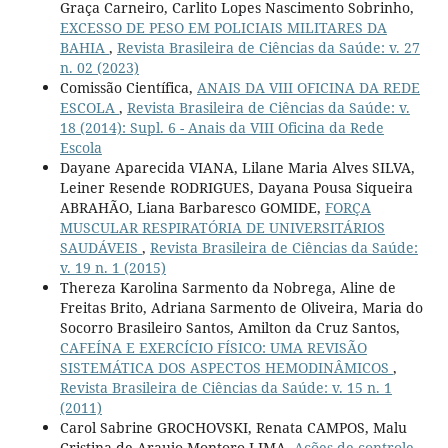
Graça Carneiro, Carlito Lopes Nascimento Sobrinho,
EXCESSO DE PESO EM POLICIAIS MILITARES DA
BAHIA
,
Revista Brasileira de Ciências da Saúde: v. 27
n. 02 (2023)
Comissão Científica,
ANAIS DA VIII OFICINA DA REDE
ESCOLA
,
Revista Brasileira de Ciências da Saúde: v.
18 (2014): Supl. 6 - Anais da VIII Oficina da Rede
Escola
Dayane Aparecida VIANA, Lilane Maria Alves SILVA,
Leiner Resende RODRIGUES, Dayana Pousa Siqueira
ABRAHÃO, Liana Barbaresco GOMIDE,
FORÇA
MUSCULAR RESPIRATÓRIA DE UNIVERSITÁRIOS
SAUDÁVEIS
,
Revista Brasileira de Ciências da Saúde:
v. 19 n. 1 (2015)
Thereza Karolina Sarmento da Nobrega, Aline de
Freitas Brito, Adriana Sarmento de Oliveira, Maria do
Socorro Brasileiro Santos, Amilton da Cruz Santos,
CAFEÍNA E EXERCÍCIO FÍSICO: UMA REVISÃO
SISTEMÁTICA DOS ASPECTOS HEMODINÂMICOS
,
Revista Brasileira de Ciências da Saúde: v. 15 n. 1
(2011)
Carol Sabrine GROCHOVSKI, Renata CAMPOS, Malu
Cristina de Araujo Montoro LIMA,
Ações de controle