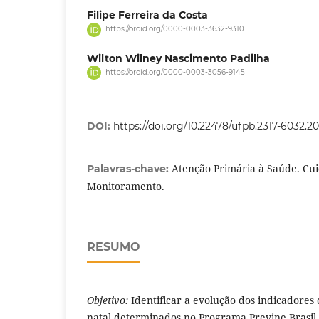
Filipe Ferreira da Costa
https://orcid.org/0000-0003-3632-9310
Wilton Wilney Nascimento Padilha
https://orcid.org/0000-0003-3056-9145
DOI:
https://doi.org/10.22478/ufpb.2317-6032.
Atenção Primária à Saúde. Cui
Palavras-chave:
Monitoramento.
RESUMO
Objetivo:
Identificar a evolução dos indicadore
natal determinados no Programa Previne Brasil,