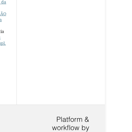
s da
ÇÃO
a
ia
S
upl.