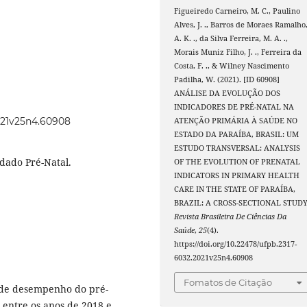
Figueiredo Carneiro, M. C., Paulino
Alves, J. ., Barros de Moraes Ramalho
A. K. ., da Silva Ferreira, M. A. .,
Morais Muniz Filho, J. ., Ferreira da
Costa, F. ., & Wilney Nascimento
Padilha, W. (2021). [ID 60908]
ANÁLISE DA EVOLUÇÃO DOS
INDICADORES DE PRÉ-NATAL NA
2021v25n4.60908
ATENÇÃO PRIMÁRIA À SAÚDE NO
ESTADO DA PARAÍBA, BRASIL: UM
ESTUDO TRANSVERSAL: ANALYSIS
dado Pré-Natal.
OF THE EVOLUTION OF PRENATAL
INDICATORS IN PRIMARY HEALTH
CARE IN THE STATE OF PARAÍBA,
BRAZIL: A CROSS-SECTIONAL STUDY
Revista Brasileira De Ciências Da
Saúde
,
25
(4).
https://doi.org/10.22478/ufpb.2317-
6032.2021v25n4.60908
Fomatos de Citação
s de desempenho do pré-
 entre os anos de 2018 e