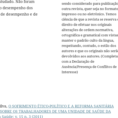
estudado. Não foram
sendo considerado para publicaçã
 ao desempenho dos
outra revista, quer seja no format
impresso ou no eletrônico. Temos
s de desempenho e de
ciência de que a revista se reserva 
direito de efetuar nos originais
alterações de ordem normativa,
ortográfica e gramatical com vistas
manter o padrão culto da língua,
respeitando, contudo, o estilo dos
autores e que os originais não serã
devolvidos aos autores. (Completa
com a Declaração de
Ausência/Presença de Conflitos de
Interesse)
ilva,
O SOFRIMENTO ÉTICO-POLÍTICO E A REFORMA SANITÁRIA
 SOBRE OS TRABALHADORES DE UMA UNIDADE DE SAÚDE DA
a Saúde: v. 15 n. 3 (2011)