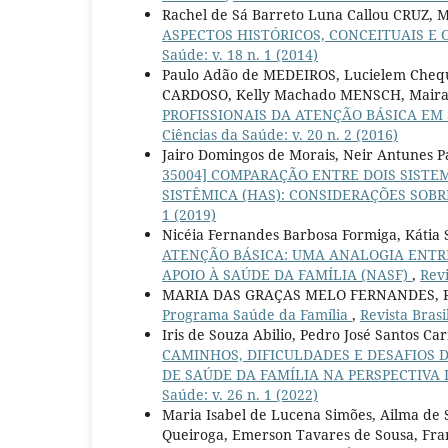
Rachel de Sá Barreto Luna Callou CRUZ, 
ASPECTOS HISTÓRICOS, CONCEITUAIS E
Saúde: v. 18 n. 1 (2014)
Paulo Adão de MEDEIROS, Lucielem Chequ
CARDOSO, Kelly Machado MENSCH, Mair
PROFISSIONAIS DA ATENÇÃO BÁSICA EM 
Ciências da Saúde: v. 20 n. 2 (2016)
Jairo Domingos de Morais, Neir Antunes Pae
35004] COMPARAÇÃO ENTRE DOIS SIST
SISTÊMICA (HAS): CONSIDERAÇÕES SOB
1 (2019)
Nicéia Fernandes Barbosa Formiga, Kátia S
ATENÇÃO BÁSICA: UMA ANALOGIA ENTRE
APOIO À SAÚDE DA FAMÍLIA (NASF)
,
Revi
MARIA DAS GRAÇAS MELO FERNANDES, 
Programa Saúde da Família
,
Revista Brasi
Iris de Souza Abilio, Pedro José Santos C
CAMINHOS, DIFICULDADES E DESAFIOS 
DE SAÚDE DA FAMÍLIA NA PERSPECTIVA 
Saúde: v. 26 n. 1 (2022)
Maria Isabel de Lucena Simões, Ailma de S
Queiroga, Emerson Tavares de Sousa, Fran