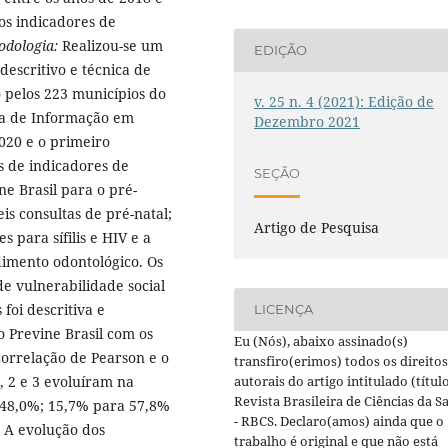
os indicadores de
odologia:
Realizou-se um
EDIÇÃO
escritivo e técnica de
 pelos 223 municípios do
v. 25 n. 4 (2021): Edição de
ma de Informação em
Dezembro 2021
020 e o primeiro
s de indicadores de
SEÇÃO
e Brasil para o pré-
is consultas de pré-natal;
Artigo de Pesquisa
 para sífilis e HIV e a
imento odontológico. Os
e vulnerabilidade social
 foi descritiva e
LICENÇA
o Previne Brasil com os
Eu (Nós), abaixo assinado(s)
 correlação de Pearson e o
transfiro(erimos) todos os direitos
autorais do artigo intitulado (título
, 2 e 3 evoluíram na
Revista Brasileira de Ciências da S
 48,0%; 15,7% para 57,8%
- RBCS. Declaro(amos) ainda que o
A evolução dos
trabalho é original e que não está