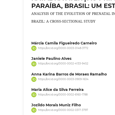
PARAÍBA, BRASIL: UM E
ANALYSIS OF THE EVOLUTION OF PRENATAL IN
BRAZIL: A CROSS-SECTIONAL STUDY
Márcia Camila Figueiredo Carneiro
https://orcid.org/0000-0003-0148-3772
Janiele Paulino Alves
https://orcid.org/0000-0002-4133-9452
Anna Karina Barros de Moraes Ramalho
https://orcid.org/0000-0003-0909-1634
Maria Alice da Silva Ferreira
https://orcid.org/0000-0002-6160-1788
Jozildo Morais Muniz Filho
https://orcid.org/0000-0002-0317-3797