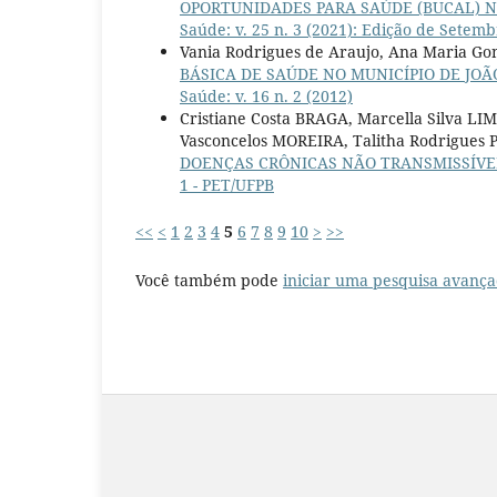
OPORTUNIDADES PARA SAÚDE (BUCAL) N
Saúde: v. 25 n. 3 (2021): Edição de Setem
Vania Rodrigues de Araujo, Ana Maria Go
BÁSICA DE SAÚDE NO MUNICÍPIO DE JOÃ
Saúde: v. 16 n. 2 (2012)
Cristiane Costa BRAGA, Marcella Silva L
Vasconcelos MOREIRA, Talitha Rodrigues
DOENÇAS CRÔNICAS NÃO TRANSMISSÍVE
1 - PET/UFPB
<<
<
1
2
3
4
5
6
7
8
9
10
>
>>
Você também pode
iniciar uma pesquisa avança