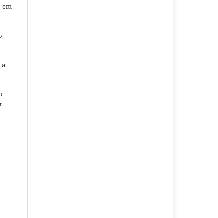
o em
o
o
 a
o
r