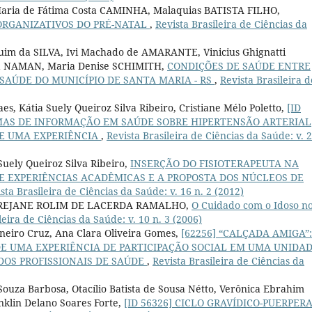
Maria de Fátima Costa CAMINHA, Malaquias BATISTA FILHO,
 ORGANIZATIVOS DO PRÉ-NATAL
,
Revista Brasileira de Ciências da
im da SILVA, Ivi Machado de AMARANTE, Vinicius Ghignatti
a NAMAN, Maria Denise SCHIMITH,
CONDIÇÕES DE SAÚDE ENTRE
SAÚDE DO MUNICÍPIO DE SANTA MARIA - RS
,
Revista Brasileira d
s, Kátia Suely Queiroz Silva Ribeiro, Cristiane Mélo Poletto,
[ID
EMAS DE INFORMAÇÃO EM SAÚDE SOBRE HIPERTENSÃO ARTERIAL
RE UMA EXPERIÊNCIA
,
Revista Brasileira de Ciências da Saúde: v. 2
uely Queiroz Silva Ribeiro,
INSERÇÃO DO FISIOTERAPEUTA NA
 EXPERIÊNCIAS ACADÊMICAS E A PROPOSTA DOS NÚCLEOS DE
sta Brasileira de Ciências da Saúde: v. 16 n. 2 (2012)
REJANE ROLIM DE LACERDA RAMALHO,
O Cuidado com o Idoso n
leira de Ciências da Saúde: v. 10 n. 3 (2006)
arneiro Cruz, Ana Clara Oliveira Gomes,
[62256] “CALÇADA AMIGA”:
DE UMA EXPERIÊNCIA DE PARTICIPAÇÃO SOCIAL EM UMA UNIDA
DOS PROFISSIONAIS DE SAÚDE
,
Revista Brasileira de Ciências da
ouza Barbosa, Otacílio Batista de Sousa Nétto, Verônica Ebrahim
klin Delano Soares Forte,
[ID 56326] CICLO GRAVÍDICO-PUERPERA