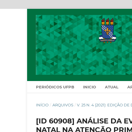
PERIÓDICOS UFPB
INICIO
ATUAL
A
INÍCIO
/
ARQUIVOS
/
V. 25 N. 4 (2021): EDIÇÃO 
[ID 60908] ANÁLISE DA 
NATAL NA ATENÇÃO PRIM