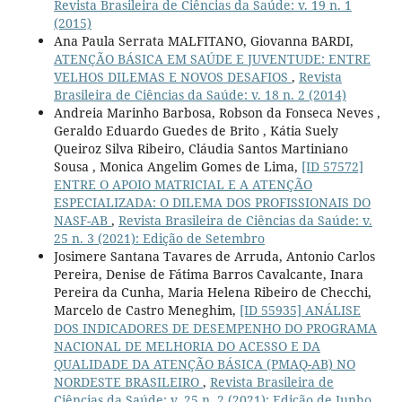
Revista Brasileira de Ciências da Saúde: v. 19 n. 1
(2015)
Ana Paula Serrata MALFITANO, Giovanna BARDI,
ATENÇÃO BÁSICA EM SAÚDE E JUVENTUDE: ENTRE
VELHOS DILEMAS E NOVOS DESAFIOS
,
Revista
Brasileira de Ciências da Saúde: v. 18 n. 2 (2014)
Andreia Marinho Barbosa, Robson da Fonseca Neves ,
Geraldo Eduardo Guedes de Brito , Kátia Suely
Queiroz Silva Ribeiro, Cláudia Santos Martiniano
Sousa , Monica Angelim Gomes de Lima,
[ID 57572]
ENTRE O APOIO MATRICIAL E A ATENÇÃO
ESPECIALIZADA: O DILEMA DOS PROFISSIONAIS DO
NASF-AB
,
Revista Brasileira de Ciências da Saúde: v.
25 n. 3 (2021): Edição de Setembro
Josimere Santana Tavares de Arruda, Antonio Carlos
Pereira, Denise de Fátima Barros Cavalcante, Inara
Pereira da Cunha, Maria Helena Ribeiro de Checchi,
Marcelo de Castro Meneghim,
[ID 55935] ANÁLISE
DOS INDICADORES DE DESEMPENHO DO PROGRAMA
NACIONAL DE MELHORIA DO ACESSO E DA
QUALIDADE DA ATENÇÃO BÁSICA (PMAQ-AB) NO
NORDESTE BRASILEIRO
,
Revista Brasileira de
Ciências da Saúde: v. 25 n. 2 (2021): Edição de Junho