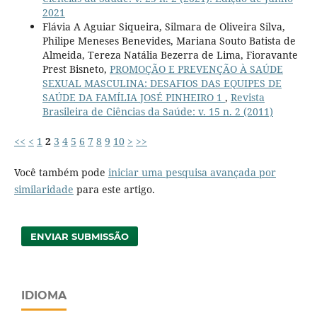
2021
Flávia A Aguiar Siqueira, Silmara de Oliveira Silva,
Philipe Meneses Benevides, Mariana Souto Batista de
Almeida, Tereza Natália Bezerra de Lima, Fioravante
Prest Bisneto,
PROMOÇÃO E PREVENÇÃO À SAÚDE
SEXUAL MASCULINA: DESAFIOS DAS EQUIPES DE
SAÚDE DA FAMÍLIA JOSÉ PINHEIRO 1
,
Revista
Brasileira de Ciências da Saúde: v. 15 n. 2 (2011)
<<
<
1
2
3
4
5
6
7
8
9
10
>
>>
Você também pode
iniciar uma pesquisa avançada por
similaridade
para este artigo.
ENVIAR SUBMISSÃO
IDIOMA