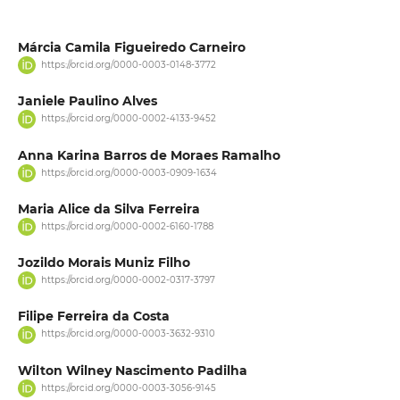
Márcia Camila Figueiredo Carneiro
https://orcid.org/0000-0003-0148-3772
Janiele Paulino Alves
https://orcid.org/0000-0002-4133-9452
Anna Karina Barros de Moraes Ramalho
https://orcid.org/0000-0003-0909-1634
Maria Alice da Silva Ferreira
https://orcid.org/0000-0002-6160-1788
Jozildo Morais Muniz Filho
https://orcid.org/0000-0002-0317-3797
Filipe Ferreira da Costa
https://orcid.org/0000-0003-3632-9310
Wilton Wilney Nascimento Padilha
https://orcid.org/0000-0003-3056-9145