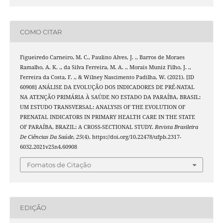
COMO CITAR
Figueiredo Carneiro, M. C., Paulino Alves, J. ., Barros de Moraes
Ramalho, A. K. ., da Silva Ferreira, M. A. ., Morais Muniz Filho, J. .,
Ferreira da Costa, F. ., & Wilney Nascimento Padilha, W. (2021). [ID
60908] ANÁLISE DA EVOLUÇÃO DOS INDICADORES DE PRÉ-NATAL
NA ATENÇÃO PRIMÁRIA À SAÚDE NO ESTADO DA PARAÍBA, BRASIL:
UM ESTUDO TRANSVERSAL: ANALYSIS OF THE EVOLUTION OF
PRENATAL INDICATORS IN PRIMARY HEALTH CARE IN THE STATE
OF PARAÍBA, BRAZIL: A CROSS-SECTIONAL STUDY.
Revista Brasileira
De Ciências Da Saúde
,
25
(4). https://doi.org/10.22478/ufpb.2317-
6032.2021v25n4.60908
Fomatos de Citação
EDIÇÃO