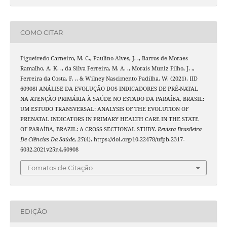
COMO CITAR
Figueiredo Carneiro, M. C., Paulino Alves, J. ., Barros de Moraes
Ramalho, A. K. ., da Silva Ferreira, M. A. ., Morais Muniz Filho, J. .,
Ferreira da Costa, F. ., & Wilney Nascimento Padilha, W. (2021). [ID
60908] ANÁLISE DA EVOLUÇÃO DOS INDICADORES DE PRÉ-NATAL
NA ATENÇÃO PRIMÁRIA À SAÚDE NO ESTADO DA PARAÍBA, BRASIL:
UM ESTUDO TRANSVERSAL: ANALYSIS OF THE EVOLUTION OF
PRENATAL INDICATORS IN PRIMARY HEALTH CARE IN THE STATE
OF PARAÍBA, BRAZIL: A CROSS-SECTIONAL STUDY.
Revista Brasileira
De Ciências Da Saúde
,
25
(4). https://doi.org/10.22478/ufpb.2317-
6032.2021v25n4.60908
Fomatos de Citação
EDIÇÃO