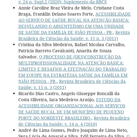
v. 24 n. Supl.2 (2020): Suplemento da RBCS
Annie Caroline Braz Vieira de Melo, Cristiane Costa
Braga, Franklin Delano Soares Forte,
ACESSIBILIDADE
AO SERVIÇO DE SAÚDE BUCAL NA ATENÇÃO BÁSICA:
DESVELANDO O ABSENTEÍSMO EM UMA UNIDADE
DE SAÚDE DA FAMÍLIA DE JOÃO PESSOA - PB
,
Revista
Brasileira de Ciências da Saúde: v. 15 n. 3 (2011)
Cristina da Silva Medeiros, Rafael Nicolau Carvalho,
Patrícia Barreto Cavalcanti, Anarita de Souza
Salvador,
O PROCESSO DE (DES)CONSTRUÇÃO DA
MULTIPROFISSIONALIDADE NA ATENÇÃO BÁSICA:
LIMITES E DESAFIOS A EFETIVAÇÃO DO TRABALHO
EM EQUIPE NA ESTRATÉGIA SAÚDE DA FAMÍLIA EM
JOÃO PESSOA - PB
,
Revista Brasileira de Ciências da
Saúde: v. 15 n. 3 (2011)
Ricardo Dias Castro, Angelo Giuseppe Roncalli da
Costa Oliveira, Iara Medeiros Araújo,
ESTUDO DA
ACESSIBILIDADE ORGANIZACIONAL AOS SERVIÇOS
DE SAÚDE BUCAL DE UM MUNICÍPIO DE PEQUENO
PORTE DO NORDESTE BRASILEIRO
,
Revista Brasileira
de Ciências da Saúde: v. 14 n. 4 (2010)
André de Lima Gomes, Pedro Joaquim de Lima Neto,
Vera Lúcia de Amaral e Silva, Edil Ferreira da Silva,
O