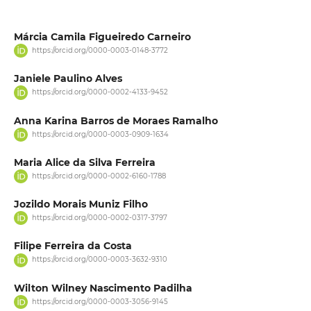
Márcia Camila Figueiredo Carneiro
https://orcid.org/0000-0003-0148-3772
Janiele Paulino Alves
https://orcid.org/0000-0002-4133-9452
Anna Karina Barros de Moraes Ramalho
https://orcid.org/0000-0003-0909-1634
Maria Alice da Silva Ferreira
https://orcid.org/0000-0002-6160-1788
Jozildo Morais Muniz Filho
https://orcid.org/0000-0002-0317-3797
Filipe Ferreira da Costa
https://orcid.org/0000-0003-3632-9310
Wilton Wilney Nascimento Padilha
https://orcid.org/0000-0003-3056-9145