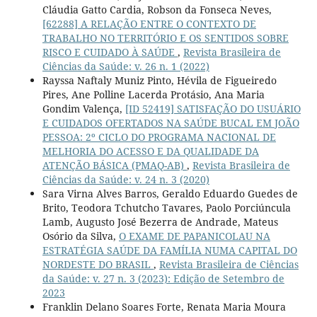
Cláudia Gatto Cardia, Robson da Fonseca Neves,
[62288] A RELAÇÃO ENTRE O CONTEXTO DE
TRABALHO NO TERRITÓRIO E OS SENTIDOS SOBRE
RISCO E CUIDADO À SAÚDE
,
Revista Brasileira de
Ciências da Saúde: v. 26 n. 1 (2022)
Rayssa Naftaly Muniz Pinto, Hévila de Figueiredo
Pires, Ane Polline Lacerda Protásio, Ana Maria
Gondim Valença,
[ID 52419] SATISFAÇÃO DO USUÁRIO
E CUIDADOS OFERTADOS NA SAÚDE BUCAL EM JOÃO
PESSOA: 2º CICLO DO PROGRAMA NACIONAL DE
MELHORIA DO ACESSO E DA QUALIDADE DA
ATENÇÃO BÁSICA (PMAQ-AB)
,
Revista Brasileira de
Ciências da Saúde: v. 24 n. 3 (2020)
Sara Virna Alves Barros, Geraldo Eduardo Guedes de
Brito, Teodora Tchutcho Tavares, Paolo Porciúncula
Lamb, Augusto José Bezerra de Andrade, Mateus
Osório da Silva,
O EXAME DE PAPANICOLAU NA
ESTRATÉGIA SAÚDE DA FAMÍLIA NUMA CAPITAL DO
NORDESTE DO BRASIL
,
Revista Brasileira de Ciências
da Saúde: v. 27 n. 3 (2023): Edição de Setembro de
2023
Franklin Delano Soares Forte, Renata Maria Moura