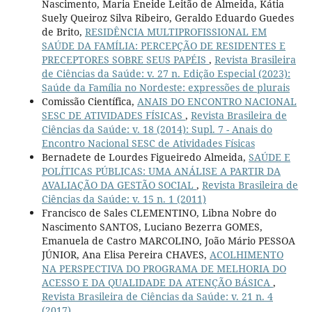
Nascimento, Maria Eneide Leitão de Almeida, Kátia
Suely Queiroz Silva Ribeiro, Geraldo Eduardo Guedes
de Brito,
RESIDÊNCIA MULTIPROFISSIONAL EM
SAÚDE DA FAMÍLIA: PERCEPÇÃO DE RESIDENTES E
PRECEPTORES SOBRE SEUS PAPÉIS
,
Revista Brasileira
de Ciências da Saúde: v. 27 n. Edição Especial (2023):
Saúde da Família no Nordeste: expressões de plurais
Comissão Científica,
ANAIS DO ENCONTRO NACIONAL
SESC DE ATIVIDADES FÍSICAS
,
Revista Brasileira de
Ciências da Saúde: v. 18 (2014): Supl. 7 - Anais do
Encontro Nacional SESC de Atividades Físicas
Bernadete de Lourdes Figueiredo Almeida,
SAÚDE E
POLÍTICAS PÚBLICAS: UMA ANÁLISE A PARTIR DA
AVALIAÇÃO DA GESTÃO SOCIAL
,
Revista Brasileira de
Ciências da Saúde: v. 15 n. 1 (2011)
Francisco de Sales CLEMENTINO, Libna Nobre do
Nascimento SANTOS, Luciano Bezerra GOMES,
Emanuela de Castro MARCOLINO, João Mário PESSOA
JÚNIOR, Ana Elisa Pereira CHAVES,
ACOLHIMENTO
NA PERSPECTIVA DO PROGRAMA DE MELHORIA DO
ACESSO E DA QUALIDADE DA ATENÇÃO BÁSICA
,
Revista Brasileira de Ciências da Saúde: v. 21 n. 4
(2017)