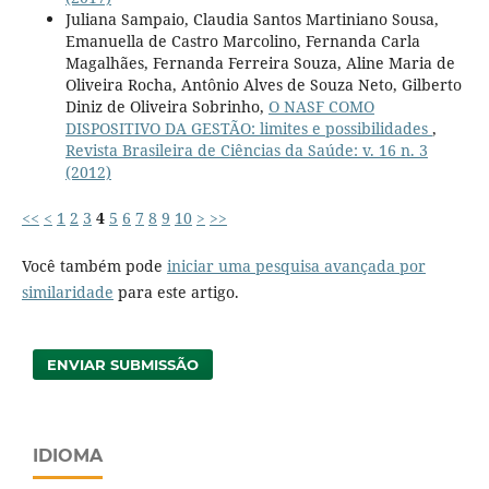
Juliana Sampaio, Claudia Santos Martiniano Sousa,
Emanuella de Castro Marcolino, Fernanda Carla
Magalhães, Fernanda Ferreira Souza, Aline Maria de
Oliveira Rocha, Antônio Alves de Souza Neto, Gilberto
Diniz de Oliveira Sobrinho,
O NASF COMO
DISPOSITIVO DA GESTÃO: limites e possibilidades
,
Revista Brasileira de Ciências da Saúde: v. 16 n. 3
(2012)
<<
<
1
2
3
4
5
6
7
8
9
10
>
>>
Você também pode
iniciar uma pesquisa avançada por
similaridade
para este artigo.
ENVIAR SUBMISSÃO
IDIOMA