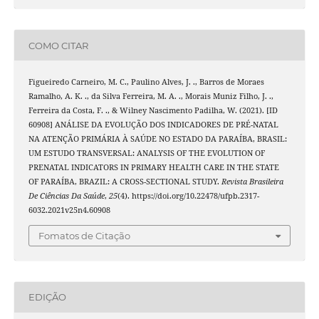
COMO CITAR
Figueiredo Carneiro, M. C., Paulino Alves, J. ., Barros de Moraes
Ramalho, A. K. ., da Silva Ferreira, M. A. ., Morais Muniz Filho, J. .,
Ferreira da Costa, F. ., & Wilney Nascimento Padilha, W. (2021). [ID
60908] ANÁLISE DA EVOLUÇÃO DOS INDICADORES DE PRÉ-NATAL
NA ATENÇÃO PRIMÁRIA À SAÚDE NO ESTADO DA PARAÍBA, BRASIL:
UM ESTUDO TRANSVERSAL: ANALYSIS OF THE EVOLUTION OF
PRENATAL INDICATORS IN PRIMARY HEALTH CARE IN THE STATE
OF PARAÍBA, BRAZIL: A CROSS-SECTIONAL STUDY.
Revista Brasileira
De Ciências Da Saúde
,
25
(4). https://doi.org/10.22478/ufpb.2317-
6032.2021v25n4.60908
Fomatos de Citação
EDIÇÃO