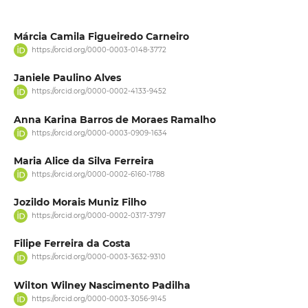
Márcia Camila Figueiredo Carneiro
https://orcid.org/0000-0003-0148-3772
Janiele Paulino Alves
https://orcid.org/0000-0002-4133-9452
Anna Karina Barros de Moraes Ramalho
https://orcid.org/0000-0003-0909-1634
Maria Alice da Silva Ferreira
https://orcid.org/0000-0002-6160-1788
Jozildo Morais Muniz Filho
https://orcid.org/0000-0002-0317-3797
Filipe Ferreira da Costa
https://orcid.org/0000-0003-3632-9310
Wilton Wilney Nascimento Padilha
https://orcid.org/0000-0003-3056-9145