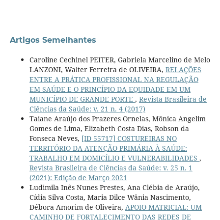
Artigos Semelhantes
Caroline Cechinel PEITER, Gabriela Marcelino de Melo
LANZONI, Walter Ferreira de OLIVEIRA,
RELAÇÕES
ENTRE A PRÁTICA PROFISSIONAL NA REGULAÇÃO
EM SAÚDE E O PRINCÍPIO DA EQUIDADE EM UM
MUNICÍPIO DE GRANDE PORTE
,
Revista Brasileira de
Ciências da Saúde: v. 21 n. 4 (2017)
Taiane Araújo dos Prazeres Ornelas, Mônica Angelim
Gomes de Lima, Elizabeth Costa Dias, Robson da
Fonseca Neves,
[ID 55717] COSTUREIRAS NO
TERRITÓRIO DA ATENÇÃO PRIMÁRIA À SAÚDE:
TRABALHO EM DOMICÍLIO E VULNERABILIDADES
,
Revista Brasileira de Ciências da Saúde: v. 25 n. 1
(2021): Edição de Março 2021
Ludimila Inês Nunes Prestes, Ana Clébia de Araújo,
Cídia Silva Costa, Maria Dilce Wânia Nascimento,
Débora Amorim de Oliveira,
APOIO MATRICIAL: UM
CAMINHO DE FORTALECIMENTO DAS REDES DE