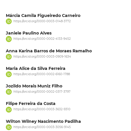
Márcia Camila Figueiredo Carneiro
https://orcid.org/0000-0003-0148-3772
Janiele Paulino Alves
https://orcid.org/0000-0002-4133-9452
Anna Karina Barros de Moraes Ramalho
https://orcid.org/0000-0003-0909-1634
Maria Alice da Silva Ferreira
https://orcid.org/0000-0002-6160-1788
Jozildo Morais Muniz Filho
https://orcid.org/0000-0002-0317-3797
Filipe Ferreira da Costa
https://orcid.org/0000-0003-3632-9310
Wilton Wilney Nascimento Padilha
https://orcid.org/0000-0003-3056-9145