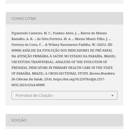
COMO CITAR
Figueiredo Carneiro, M. C., Paulino Alves, J. ., Barros de Moraes
Ramalho, A. K. ., da Silva Ferreira, M. A. ., Morais Muniz Filho, J. .,
Ferreira da Costa, F. ., & Wilney Nascimento Padilha, W. (2021). [ID
60908] ANÁLISE DA EVOLUÇÃO DOS INDICADORES DE PRÉ-NATAL
NA ATENÇÃO PRIMÁRIA À SAÚDE NO ESTADO DA PARAÍBA, BRASIL:
UM ESTUDO TRANSVERSAL: ANALYSIS OF THE EVOLUTION OF
PRENATAL INDICATORS IN PRIMARY HEALTH CARE IN THE STATE
OF PARAÍBA, BRAZIL: A CROSS-SECTIONAL STUDY.
Revista Brasileira
De Ciências Da Saúde
,
25
(4). https://doi.org/10.22478/ufpb.2317-
6032.2021v25n4.60908
Fomatos de Citação
EDIÇÃO