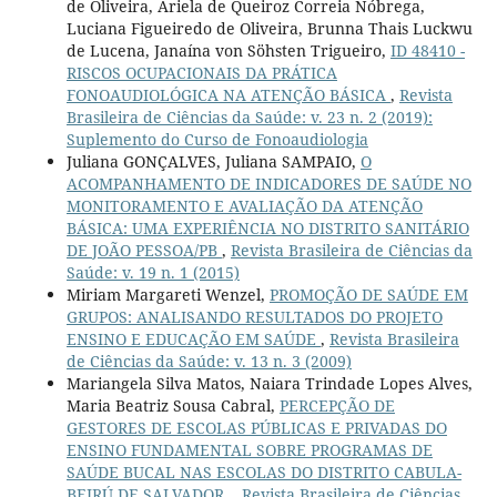
de Oliveira, Ariela de Queiroz Correia Nóbrega,
Luciana Figueiredo de Oliveira, Brunna Thais Luckwu
de Lucena, Janaína von Söhsten Trigueiro,
ID 48410 -
RISCOS OCUPACIONAIS DA PRÁTICA
FONOAUDIOLÓGICA NA ATENÇÃO BÁSICA
,
Revista
Brasileira de Ciências da Saúde: v. 23 n. 2 (2019):
Suplemento do Curso de Fonoaudiologia
Juliana GONÇALVES, Juliana SAMPAIO,
O
ACOMPANHAMENTO DE INDICADORES DE SAÚDE NO
MONITORAMENTO E AVALIAÇÃO DA ATENÇÃO
BÁSICA: UMA EXPERIÊNCIA NO DISTRITO SANITÁRIO
DE JOÃO PESSOA/PB
,
Revista Brasileira de Ciências da
Saúde: v. 19 n. 1 (2015)
Miriam Margareti Wenzel,
PROMOÇÃO DE SAÚDE EM
GRUPOS: ANALISANDO RESULTADOS DO PROJETO
ENSINO E EDUCAÇÃO EM SAÚDE
,
Revista Brasileira
de Ciências da Saúde: v. 13 n. 3 (2009)
Mariangela Silva Matos, Naiara Trindade Lopes Alves,
Maria Beatriz Sousa Cabral,
PERCEPÇÃO DE
GESTORES DE ESCOLAS PÚBLICAS E PRIVADAS DO
ENSINO FUNDAMENTAL SOBRE PROGRAMAS DE
SAÚDE BUCAL NAS ESCOLAS DO DISTRITO CABULA-
BEIRÚ DE SALVADOR.
,
Revista Brasileira de Ciências