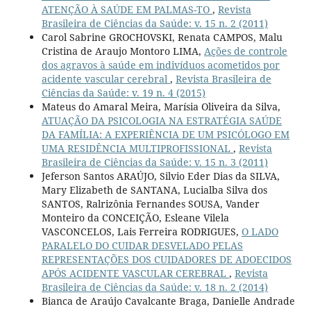
ATENÇÃO À SAÚDE EM PALMAS-TO
,
Revista
Brasileira de Ciências da Saúde: v. 15 n. 2 (2011)
Carol Sabrine GROCHOVSKI, Renata CAMPOS, Malu
Cristina de Araujo Montoro LIMA,
Ações de controle
dos agravos à saúde em indivíduos acometidos por
acidente vascular cerebral
,
Revista Brasileira de
Ciências da Saúde: v. 19 n. 4 (2015)
Mateus do Amaral Meira, Marísia Oliveira da Silva,
ATUAÇÃO DA PSICOLOGIA NA ESTRATÉGIA SAÚDE
DA FAMÍLIA: A EXPERIÊNCIA DE UM PSICÓLOGO EM
UMA RESIDÊNCIA MULTIPROFISSIONAL
,
Revista
Brasileira de Ciências da Saúde: v. 15 n. 3 (2011)
Jeferson Santos ARAÚJO, Silvio Eder Dias da SILVA,
Mary Elizabeth de SANTANA, Lucialba Silva dos
SANTOS, Ralrizônia Fernandes SOUSA, Vander
Monteiro da CONCEIÇÃO, Esleane Vilela
VASCONCELOS, Lais Ferreira RODRIGUES,
O LADO
PARALELO DO CUIDAR DESVELADO PELAS
REPRESENTAÇÕES DOS CUIDADORES DE ADOECIDOS
APÓS ACIDENTE VASCULAR CEREBRAL
,
Revista
Brasileira de Ciências da Saúde: v. 18 n. 2 (2014)
Bianca de Araújo Cavalcante Braga, Danielle Andrade