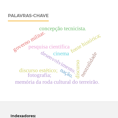
PALAVRAS-CHAVE
concepção tecnicista.
governo militar.
fonte histórica;
pesquisa científica
desenvolvimento.
cinema
neutralidade
discurso
nação.
discurso estético;
fotografia;
memória da roda cultural do terreirão.
Indexadores: