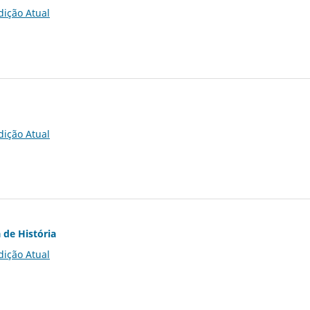
dição Atual
dição Atual
 de História
dição Atual