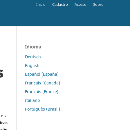
Inicio
Cadastro
Acesso
Sobre
Idioma
Deutsch
English
Español (España)
Français (Canada)
Français (France)
Italiano
Português (Brasil)
 e a
icas
ação