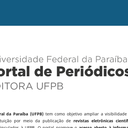
ral da Paraíba (UFPB)
tem como objetivo ampliar a visibilidade
tituição por meio da publicação de
revistas eletrônicas científ
vinculados à UFPB. O portal promove o
acesso aberto à inform