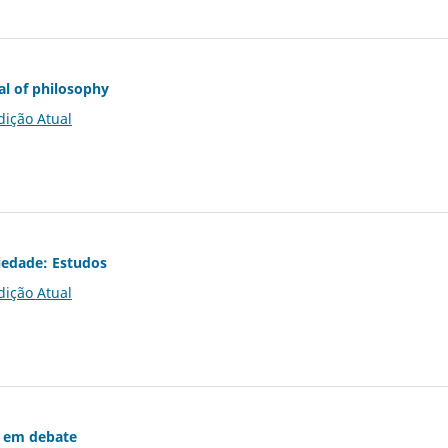
al of philosophy
dição Atual
iedade: Estudos
dição Atual
 em debate