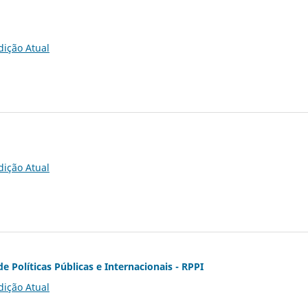
dição Atual
dição Atual
de Políticas Públicas e Internacionais - RPPI
dição Atual