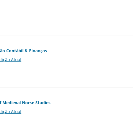
ção Contábil & Finanças
dição Atual
of Medieval Norse Studies
dição Atual