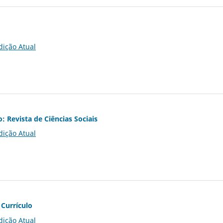
dição Atual
o: Revista de Ciências Sociais
dição Atual
 Currículo
dição Atual