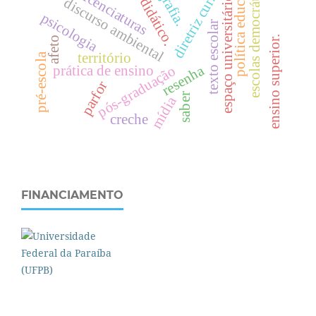
diretriz curricular
livro didático.
política educativa
escolas democráticas
licenciaturas
espaço universitário
discurso ambiental
psicologia
texto escolar
.
afeto
território
pré-escola
resenha
pós-graduação
prática de ensino
parfor
e
n
s
i
n
o
s
u
p
e
r
i
o
r
saber
mídia
creche
FINANCIAMENTO