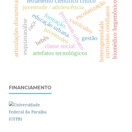
letramento científico crítico
articulações discursivas
escolarização
biomédico hegemônico
juventude / adolescência.
currículos cotidianos
projovem urbano
formação.
e
d
u
c
a
ç
ã
o
r
b
a
n
a
currículos
raça.
esquizoanálise
heterogeneidade
u
.
juventudes
bebês
gestão
classe social.
artefatos tecnológicos
FINANCIAMENTO