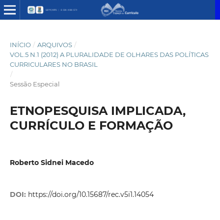
INÍCIO
/
ARQUIVOS
/
VOL.5 N.1 (2012) A PLURALIDADE DE OLHARES DAS POLÍTICAS
CURRICULARES NO BRASIL
/
Sessão Especial
ETNOPESQUISA IMPLICADA,
CURRÍCULO E FORMAÇÃO
Roberto Sidnei Macedo
DOI:
https://doi.org/10.15687/rec.v5i1.14054