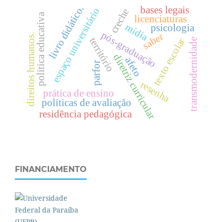
livro didático.
bases legais
espaço universitário
creche
política educativa
licenciaturas
mídia
psicologia
pós-graduação
saber
.
território
texto escolar
transmodernidade
diretriz curricular
afeto
parfor
d
i
r
e
i
t
o
s
h
u
m
a
n
o
s
resenha
prática de ensino
políticas de avaliação
residência pedagógica
FINANCIAMENTO