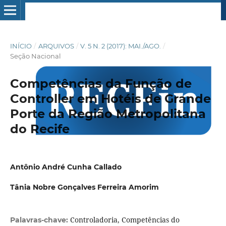
INÍCIO
/
ARQUIVOS
/
V. 5 N. 2 (2017): MAI./AGO.
/
Seção Nacional
Competências da Função de
Controller em Hotéis de Grande
Porte da Região Metropolitana
do Recife
Antônio André Cunha Callado
Tânia Nobre Gonçalves Ferreira Amorim
Controladoria, Competências do
Palavras-chave: