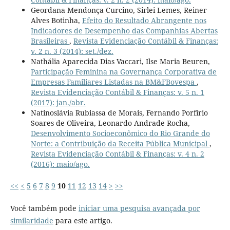
Geordana Mendonça Curcino, Sirlei Lemes, Reiner
Alves Botinha,
Efeito do Resultado Abrangente nos
Indicadores de Desempenho das Companhias Abertas
Brasileiras
,
Revista Evidenciação Contábil & Finanças:
v. 2 n. 3 (2014): set./dez.
Nathália Aparecida Dias Vaccari, Ilse Maria Beuren,
Participação Feminina na Governança Corporativa de
Empresas Familiares Listadas na BM&FBovespa
,
Revista Evidenciação Contábil & Finanças: v. 5 n. 1
(2017): jan./abr.
Natinoslávia Rubiassa de Morais, Fernando Porfírio
Soares de Oliveira, Leonardo Andrade Rocha,
Desenvolvimento Socioeconômico do Rio Grande do
Norte: a Contribuição da Receita Pública Municipal
,
Revista Evidenciação Contábil & Finanças: v. 4 n. 2
(2016): maio/ago.
<<
<
5
6
7
8
9
10
11
12
13
14
>
>>
Você também pode
iniciar uma pesquisa avançada por
similaridade
para este artigo.