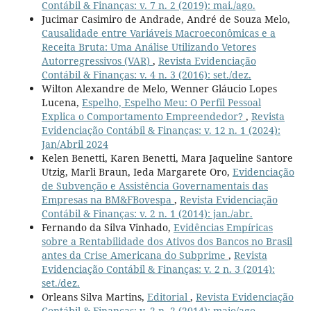
Contábil & Finanças: v. 7 n. 2 (2019): mai./ago.
Jucimar Casimiro de Andrade, André de Souza Melo,
Causalidade entre Variáveis Macroeconômicas e a
Receita Bruta: Uma Análise Utilizando Vetores
Autorregressivos (VAR)
,
Revista Evidenciação
Contábil & Finanças: v. 4 n. 3 (2016): set./dez.
Wilton Alexandre de Melo, Wenner Gláucio Lopes
Lucena,
Espelho, Espelho Meu: O Perfil Pessoal
Explica o Comportamento Empreendedor?
,
Revista
Evidenciação Contábil & Finanças: v. 12 n. 1 (2024):
Jan/Abril 2024
Kelen Benetti, Karen Benetti, Mara Jaqueline Santore
Utzig, Marli Braun, Ieda Margarete Oro,
Evidenciação
de Subvenção e Assistência Governamentais das
Empresas na BM&FBovespa
,
Revista Evidenciação
Contábil & Finanças: v. 2 n. 1 (2014): jan./abr.
Fernando da Silva Vinhado,
Evidências Empíricas
sobre a Rentabilidade dos Ativos dos Bancos no Brasil
antes da Crise Americana do Subprime
,
Revista
Evidenciação Contábil & Finanças: v. 2 n. 3 (2014):
set./dez.
Orleans Silva Martins,
Editorial
,
Revista Evidenciação
Contábil & Finanças: v. 2 n. 2 (2014): maio/ago.