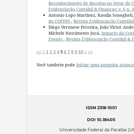
Reconhecimento de Receitas no Setor de 
Evidenciação Contábil & Finanças: v. 6 n. 3 
Antonio Lopo Martinez, Kassila Sonegheti
da COFINS
,
Revista Evidenciação Contábil &
Diego Veronese Ferreira, João Victor Ander
Michele Nascimento Jucá,
Impacto da Covi
Evento
,
Revista Evidenciação Contábil & Fi
<<
<
1
2
3
4
5
6
7
8
9
10
>
>>
Você também pode
iniciar uma pesquisa avança
ISSN 2318-1001
DOI 10.18405
Universidade Federal da Paraíba (