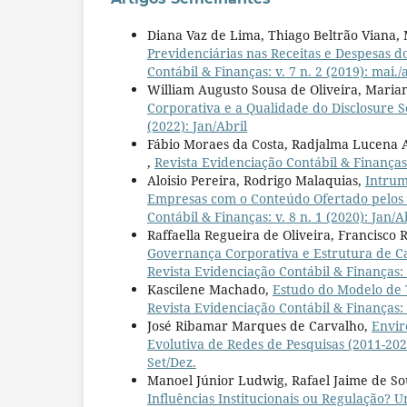
Diana Vaz de Lima, Thiago Beltrão Viana,
Previdenciárias nas Receitas e Despesas 
Contábil & Finanças: v. 7 n. 2 (2019): mai./
William Augusto Sousa de Oliveira, Maria
Corporativa e a Qualidade do Disclosure 
(2022): Jan/Abril
Fábio Moraes da Costa, Radjalma Lucena
,
Revista Evidenciação Contábil & Finanças: 
Aloisio Pereira, Rodrigo Malaquias,
Intrum
Empresas com o Conteúdo Ofertado pelos
Contábil & Finanças: v. 8 n. 1 (2020): Jan/A
Raffaella Regueira de Oliveira, Francisco
Governança Corporativa e Estrutura de Ca
Revista Evidenciação Contábil & Finanças: 
Kascilene Machado,
Estudo do Modelo de 
Revista Evidenciação Contábil & Finanças: v
José Ribamar Marques de Carvalho,
Envir
Evolutiva de Redes de Pesquisas (2011-20
Set/Dez.
Manoel Júnior Ludwig, Rafael Jaime de So
Influências Institucionais ou Regulação? 