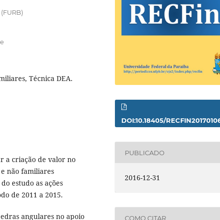
 (FURB)
ie
miliares, Técnica DEA.
DOI:10.18405/RECFIN2017010
PUBLICADO
r a criação de valor no
e não familiares
2016-12-31
 do estudo as ações
do de 2011 a 2015.
pedras angulares no apoio
COMO CITAR