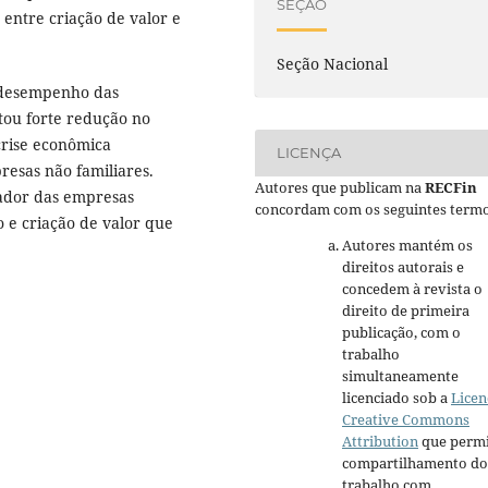
SEÇÃO
entre criação de valor e
Seção Nacional
o desempenho das
tou forte redução no
crise econômica
LICENÇA
resas não familiares.
Autores que publicam na
RECFin
vador das empresas
concordam com os seguintes termo
e criação de valor que
Autores mantém os
direitos autorais e
concedem à revista o
direito de primeira
publicação, com o
trabalho
simultaneamente
licenciado sob a
Licen
Creative Commons
Attribution
que permi
compartilhamento do
trabalho com