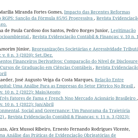
 Marília Miranda Fortes Gomes,
Impacto das Recentes Reformas
do RGPS: Sanção da Fórmula 85/95 Progressiva
,
Revista Evidenciaçã
ago.
na de Paula Cardoso dos Santos, Pedro Borges Junior,
Legitimação
Socioambiental
,
Revista Evidenciação Contábil & Finanças: v. 10 n. 
 Amorim Júnior,
Reorganizações Societárias e Agressividade Tribut
v. 8 n. 3 (2020): Set./Dez.
entos Financeiros Derivativos: Comparação do Nível de Disclosure
 Cursos de Graduação em Ciências Contábeis
,
Revista Evidenciaçã
bril
 Raeder, José Augusto Veiga da Costa Marques,
Relação Entre
pital: Uma Análise Para as Empresas do Setor Elétrico No Brasil
,
v. 10 n. 2 (2022): Maio/Agosto
Três Fatores de Fama e French Nno Mercado Acionário Brasileiro
,
. 10 n. 1 (2022): Jan/Abril
onmental, Social and Governance: Um Panorama da Trajetória
22)
,
Revista Evidenciação Contábil & Finanças: v. 11 n. 3 (2023):
uza, Alex Mussoi Ribeiro, Ernesto Fernando Rodrigues Vicente,
Uma Análise das Práticas de Evidenciação Obrigatórias de