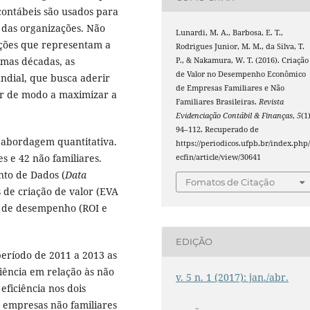
contábeis são usados para
das organizações. Não
Lunardi, M. A., Barbosa, E. T.,
ações que representam a
Rodrigues Junior, M. M., da Silva, T.
imas décadas, as
P., & Nakamura, W. T. (2016). Criação
de Valor no Desempenho Econômico
dial, que busca aderir
de Empresas Familiares e Não
or de modo a maximizar a
Familiares Brasileiras.
Revista
Evidenciação Contábil & Finanças
,
5
(1)
94–112. Recuperado de
 abordagem quantitativa.
https://periodicos.ufpb.br/index.php/
s e 42 não familiares.
ecfin/article/view/30641
to de Dados (
Data
Fomatos de Citação
 de criação de valor (EVA
s de desempenho (ROI e
EDIÇÃO
período de 2011 a 2013 as
iência em relação às não
v. 5 n. 1 (2017): jan./abr.
ficiência nos dois
 empresas não familiares