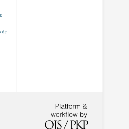
 e
o de