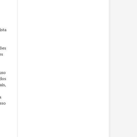
ista
ções
es
 uso
ados
ais,
a
sso