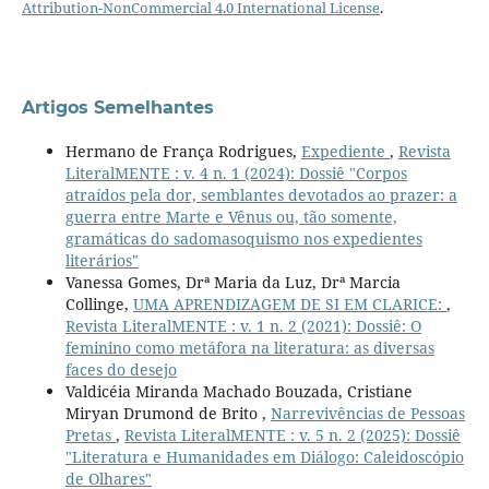
Attribution-NonCommercial 4.0 International License
.
Artigos Semelhantes
Hermano de França Rodrigues,
Expediente
,
Revista
LiteralMENTE : v. 4 n. 1 (2024): Dossiê "Corpos
atraídos pela dor, semblantes devotados ao prazer: a
guerra entre Marte e Vênus ou, tão somente,
gramáticas do sadomasoquismo nos expedientes
literários"
Vanessa Gomes, Drª Maria da Luz, Drª Marcia
Collinge,
UMA APRENDIZAGEM DE SI EM CLARICE:
,
Revista LiteralMENTE : v. 1 n. 2 (2021): Dossiê: O
feminino como metáfora na literatura: as diversas
faces do desejo
Valdicéia Miranda Machado Bouzada, Cristiane
Miryan Drumond de Brito ,
Narrevivências de Pessoas
Pretas
,
Revista LiteralMENTE : v. 5 n. 2 (2025): Dossiê
"Literatura e Humanidades em Diálogo: Caleidoscópio
de Olhares"