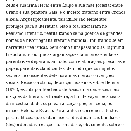
Zeus e sua irmã Hera; entre Édipo e sua mãe Jocasta; entre
Urano e sua genitora Gaia; e o incesto fraterno entre Cronos
e Reia. Arquetipicamente, tais idílios são elementos
prófugos para a literatura. Não à toa, afloraram no
Realismo Literário, reatualizando-se na poética de grandes
nomes da historiografia literária mundial. Infiltrando-se em
narrativas realísticas, bem como ultrapassando-as, Sigmund
Freud anunciou que as organizações familiares e enlaces
parentais se deparam, amiúde, com elaborações precárias e
papéis parentais claudicantes, de modo que os ímpetos
sexuais inconscientes deterioram as meras convenções
sociais. Nesse corolário, debruçar-nos-emos sobre Helena
(1876), escrita por Machado de Assis, uma das vozes mais
insignes da literatura brasileira, a fim de vagar pela seara
da incestualidade, cuja teatralização põe, em cena, os
irmãos Helena e Estácio. Para tanto, recorremos a textos
psicanalíticos, que urdam acerca das dinâmicas familiares
(des)ordenadas, relações fusionadas e, obviamente, sobre o