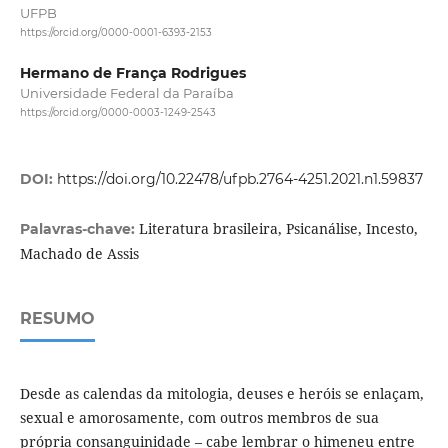
UFPB
https://orcid.org/0000-0001-6393-2153
Hermano de França Rodrigues
Universidade Federal da Paraíba
https://orcid.org/0000-0003-1249-2543
DOI:
https://doi.org/10.22478/ufpb.2764-4251.2021.n1.59837
Literatura brasileira, Psicanálise, Incesto,
Palavras-chave:
Machado de Assis
RESUMO
Desde as calendas da mitologia, deuses e heróis se enlaçam,
sexual e amorosamente, com outros membros de sua
própria consanguinidade – cabe lembrar o himeneu entre