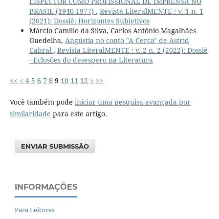
LISPECTOR COMO PROFISSIONAL DE IMPRENSA NO
BRASIL (1940-1977)
,
Revista LiteralMENTE : v. 1 n. 1
(2021): Dossiê: Horizontes Subjetivos
Márcio Camillo da Silva, Carlos Antônio Magalhães
Guedelha,
Angústia no conto "A Cerca" de Astrid
Cabral
,
Revista LiteralMENTE : v. 2 n. 2 (2022): Dossiê
- Eclosões do desespero na Literatura
<<
<
4
5
6
7
8
9
10
11
12
>
>>
Você também pode
iniciar uma pesquisa avançada por
similaridade
para este artigo.
ENVIAR SUBMISSÃO
INFORMAÇÕES
Para Leitores