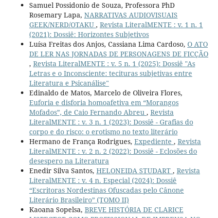
Samuel Possidonio de Souza, Professora PhD
Rosemary Lapa,
NARRATIVAS AUDIOVISUAIS
GEEK/NERD/OTAKU
,
Revista LiteralMENTE : v. 1 n. 1
(2021): Dossiê: Horizontes Subjetivos
Luísa Freitas dos Anjos, Cassiana Lima Cardoso,
O ATO
DE LER NAS JORNADAS DE PERSONAGENS DE FICÇÃO
,
Revista LiteralMENTE : v. 5 n. 1 (2025): Dossiê "As
Letras e o Inconsciente: tecituras subjetivas entre
Literatura e Psicanálise"
Edinaldo de Matos, Marcelo de Oliveira Flores,
Euforia e disforia homoafetiva em “Morangos
Mofados”, de Caio Fernando Abreu
,
Revista
LiteralMENTE : v. 3 n. 1 (2023): Dossiê - Grafias do
corpo e do risco: o erotismo no texto literário
Hermano de França Rodrigues,
Expediente
,
Revista
LiteralMENTE : v. 2 n. 2 (2022): Dossiê - Eclosões do
desespero na Literatura
Enedir Silva Santos,
HELONEIDA STUDART
,
Revista
LiteralMENTE : v. 4 n. Especial (2024): Dossiê
“Escritoras Nordestinas Ofuscadas pelo Cânone
Literário Brasileiro” (TOMO II)
Kaoana Sopelsa,
BREVE HISTÓRIA DE CLARICE