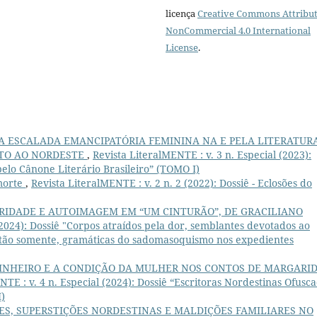
licença
Creative Commons Attribut
NonCommercial 4.0 International
License
.
 A ESCALADA EMANCIPATÓRIA FEMININA NA E PELA LITERATUR
NTO AO NORDESTE
,
Revista LiteralMENTE : v. 3 n. Especial (2023):
pelo Cânone Literário Brasileiro” (TOMO I)
morte
,
Revista LiteralMENTE : v. 2 n. 2 (2022): Dossiê - Eclosões do
ORIDADE E AUTOIMAGEM EM “UM CINTURÃO”, DE GRACILIANO
(2024): Dossiê "Corpos atraídos pela dor, semblantes devotados ao
, tão somente, gramáticas do sadomasoquismo nos expedientes
DINHEIRO E A CONDIÇÃO DA MULHER NOS CONTOS DE MARGARI
NTE : v. 4 n. Especial (2024): Dossiê “Escritoras Nordestinas Ofusc
I)
S, SUPERSTIÇÕES NORDESTINAS E MALDIÇÕES FAMILIARES NO