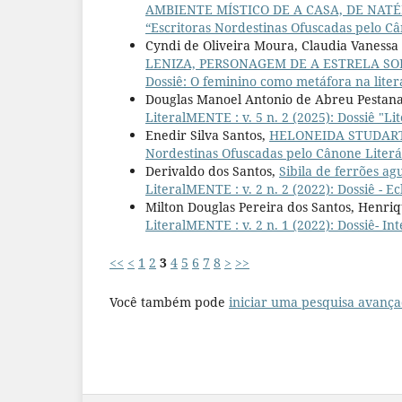
AMBIENTE MÍSTICO DE A CASA, DE NAT
“Escritoras Nordestinas Ofuscadas pelo Câ
Cyndi de Oliveira Moura, Claudia Vanessa
LENIZA, PERSONAGEM DE A ESTRELA S
Dossiê: O feminino como metáfora na litera
Douglas Manoel Antonio de Abreu Pestana
LiteralMENTE : v. 5 n. 2 (2025): Dossiê "
Enedir Silva Santos,
HELONEIDA STUDAR
Nordestinas Ofuscadas pelo Cânone Literár
Derivaldo dos Santos,
Sibila de ferrões ag
LiteralMENTE : v. 2 n. 2 (2022): Dossiê - 
Milton Douglas Pereira dos Santos, Henri
LiteralMENTE : v. 2 n. 1 (2022): Dossiê- In
<<
<
1
2
3
4
5
6
7
8
>
>>
Você também pode
iniciar uma pesquisa avança