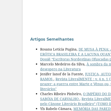
Artigos Semelhantes
Rosana Letícia Pugina,
DE MUSA À PENA:
ERÓTICA BRASILEIRA E A LACUNA QUA
Dossiê “Escritoras Nordestinas Ofuscadas 
Marcelo Medeiros da Silva,
À sombra da 
desespero na Literatura
Jenifer Ianof de la Fuente,
JUSTIÇA, AUT
RAMOS
,
Revista LiteralMENTE : v. 4 n. 1 
prazer: a guerra entre Marte e Vênus ou
literários"
Charles Ribeiro Pinheiro,
O IMPÉRIO DO 
SABÓIA DE CARVALHO
,
Revista LiteralME
pelo Cânone Literário Brasileiro” (TOMO I
Yls Rabelo Câmara,
MEMÓRIA DAS PAREDE