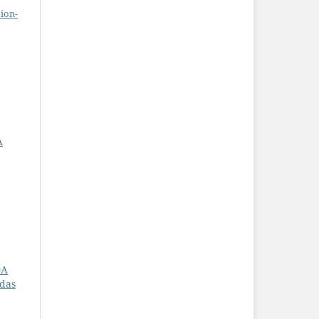
ion-
A
DA
adas