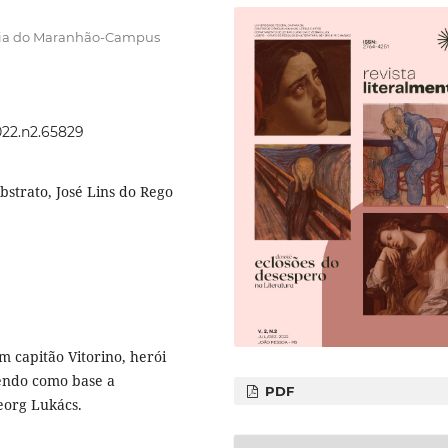
logia do Maranhão-Campus
022.n2.65829
bstrato, José Lins do Rego
 capitão Vitorino, herói
tendo como base a
PDF
eorg Lukács.