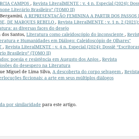
ÉRCIA CAMPOS
,
Revista LiteralMENTE : v. 4 n. Especial (2024): Doss
none Literário Brasileiro” (TOMO II)
 Bergamini,
A REPRESENTAÇÃO FEMININA A PARTIR DOS PASSOS 
OBE, DE MARQUES REBELO
,
Revista LiteralMENTE : v. 1 n. 2 (2021):
tura: as diversas faces do desejo
 dos Santos,
Literatura como caleidoscópio do inconsciente
,
Revis
Literatura e Humanidades em Diálogo: Caleidoscópio de Olhares"
T
,
Revista LiteralMENTE : v. 4 n. Especial (2024): Dossiê “Escritora
io Brasileiro” (TOMO II)
udos: poesia e resistência em Augusto dos Anjos
,
Revista
Eclosões do desespero na Literatura
que Miguel de Lima Silva,
A descoberta do corpo selvagem
,
Revist
terlocuções ficcionais: a arte em seus múltiplos diálogos
da por similaridade
para este artigo.