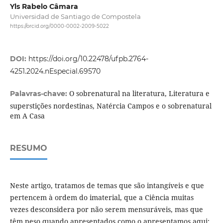
Yls Rabelo Câmara
Universidad de Santiago de Compostela
https://orcid.org/0000-0002-2009-5022
DOI:
https://doi.org/10.22478/ufpb.2764-
4251.2024.nEspecial.69570
O sobrenatural na literatura, Literatura e
Palavras-chave:
superstições nordestinas, Natércia Campos e o sobrenatural
em A Casa
RESUMO
Neste artigo, tratamos de temas que são intangíveis e que
pertencem à ordem do imaterial, que a Ciência muitas
vezes desconsidera por não serem mensuráveis, mas que
têm peso quando apresentados como o apresentamos aqui: