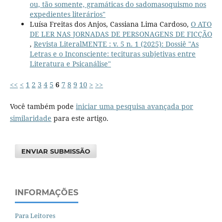
ou, tão somente, gramáticas do sadomasoquismo nos
expedientes literários"
Luísa Freitas dos Anjos, Cassiana Lima Cardoso,
O ATO
DE LER NAS JORNADAS DE PERSONAGENS DE FICÇÃO
,
Revista LiteralMENTE : v. 5 n. 1 (2025): Dossiê "As
Letras e o Inconsciente: tecituras subjetivas entre
Literatura e Psicanálise"
<<
<
1
2
3
4
5
6
7
8
9
10
>
>>
Você também pode
iniciar uma pesquisa avançada por
similaridade
para este artigo.
ENVIAR SUBMISSÃO
INFORMAÇÕES
Para Leitores