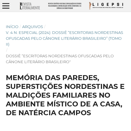
INÍCIO
/
ARQUIVOS
/
V. 4 N. ESPECIAL (2024): DOSSIÊ “ESCRITORAS NORDESTINAS
OFUSCADAS PELO CÂNONE LITERÁRIO BRASILEIRO” (TOMO
II)
/
DOSSIÊ “ESCRITORAS NORDESTINAS OFUSCADAS PELO
CÂNONE LITERÁRIO BRASILEIRO"
MEMÓRIA DAS PAREDES,
SUPERSTIÇÕES NORDESTINAS E
MALDIÇÕES FAMILIARES NO
AMBIENTE MÍSTICO DE A CASA,
DE NATÉRCIA CAMPOS