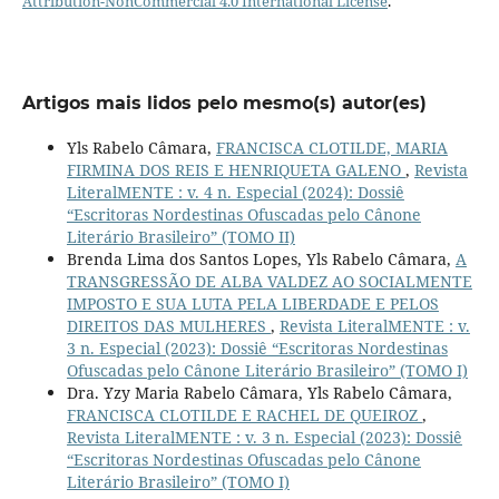
Attribution-NonCommercial 4.0 International License
.
Artigos mais lidos pelo mesmo(s) autor(es)
Yls Rabelo Câmara,
FRANCISCA CLOTILDE, MARIA
FIRMINA DOS REIS E HENRIQUETA GALENO
,
Revista
LiteralMENTE : v. 4 n. Especial (2024): Dossiê
“Escritoras Nordestinas Ofuscadas pelo Cânone
Literário Brasileiro” (TOMO II)
Brenda Lima dos Santos Lopes, Yls Rabelo Câmara,
A
TRANSGRESSÃO DE ALBA VALDEZ AO SOCIALMENTE
IMPOSTO E SUA LUTA PELA LIBERDADE E PELOS
DIREITOS DAS MULHERES
,
Revista LiteralMENTE : v.
3 n. Especial (2023): Dossiê “Escritoras Nordestinas
Ofuscadas pelo Cânone Literário Brasileiro” (TOMO I)
Dra. Yzy Maria Rabelo Câmara, Yls Rabelo Câmara,
FRANCISCA CLOTILDE E RACHEL DE QUEIROZ
,
Revista LiteralMENTE : v. 3 n. Especial (2023): Dossiê
“Escritoras Nordestinas Ofuscadas pelo Cânone
Literário Brasileiro” (TOMO I)