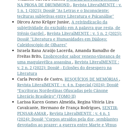
NA PROSA DE DRUMMOND
,
Revista LiteralMENTE : v.
5 n. 1 (2025): Dossiê "As Letras e o Inconsciente:
tecituras subjetivas entre Literatura e Psicanálise"
Dirceu Arno Krüger Junior,
A reivindicação da
subjetividade do excluído em A palavra que resta, de
Stênio Gardel
,
Revista LiteralMENTE : v. 5 n. 2 (2025):
Dossiê "Literatura e Humanidades em Diálogo:
Caleidoscópio de Olhares"
Israela Rana Araújo Lacerda, Amanda Ramalho de
Freitas Brito,
Enobrecedor sabor veneno-vingança de
uma maquiavélica assassina
,
Revista LiteralMENTE :
v. 2 n. 2 (2022): Dossiê - Eclosões do desespero na
Literatura
Carla Pereira de Castro,
RESQUÍCIOS DE MEMÓRIAS
,
Revista LiteralMENTE : v. 4 n. Especial (2024): Dossiê
“Escritoras Nordestinas Ofuscadas pelo Cânone
Literário Brasileiro” (TOMO II)
Larissa Karen Gomes Almeida, Regina Vitória Lira
Cavalcante, Hermano de França Rodrigues,
SENTIR-
PENSAR-AMAR
,
Revista LiteralMENTE : v. 4 n. 1
(2024): Dossiê "Corpos atraídos pela dor, semblantes
devotados ao prazer: a guerra entre Marte e Vênus