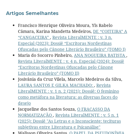
Artigos Semelhantes
Francisco Henrique Oliveira Moura, Yls Rabelo
Câmara, Karina Mandetta Medeiros,
DE “COITEIRA” A
“CANGACEIRA”
,
Revista LiteralMENTE : v. 3 n.
Especial (2023): Dossiê “Escritoras Nordestinas
Ofuscadas pelo Cânone Literário Brasileiro” (TOMO I)
Maria do Socorro Pinheiro,
ANA NOGUEIRA BATISTA
,
Revista LiteralMENTE : v. 4 n. Especial (2024): Dossiê
“Escritoras Nordestinas Ofuscadas pelo Cânone
Literário Brasileiro” (TOMO II)
Josivânia da Cruz Vilela, Marcelo Medeiros da Silva,
LAURA SANTOS E GILKA MACHADO:
,
Revista
LiteralMENTE : v. 1 n. 2 (2021): Dossiê: O feminino
como metáfora na literatura: as diversas faces do
desejo
Jacqueline dos Santos Souza,
O FRACASSO DA
NORMATIZAÇÃO
,
Revista LiteralMENTE : v. 5 n. 1
(2025): Dossiê "As Letras e o Inconsciente: tecituras
subjetivas entre Literatura e Psicanálise"
Walisson Oliveira Santos,
O PAPEL DA PSEUDONÍMIA