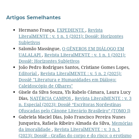
Artigos Semelhantes
Hermano França,
EXPEDIENTE
,
Revista
LiteralMENTE : v. 1 n. 1 (2021): Dossiê: Horizontes
Subjetivos
Salomão Massingue,
O GÊNEROS EM DIÁLOGO EM
UALALAPI
,
Revista LiteralMENTE : v. 1 n. 1 (2021):
Dossiê: Horizontes Subjetivos
João Pedro Rodrigues Santos, Cristiane Gomes Lopes,
Editorial
,
Revista LiteralMENTE : v. 5 n. 2 (2025):
Dossiê "Literatura e Humanidades em Diálogo:
Caleidoscópio de Olhares"
Gisele da Silva Souza, Yls Rabelo Câmara, Laura Lucy
Dias,
NATÉRCIA CAMPOS
,
Revista LiteralMENTE : v. 3
n. Especial (2023): Dossiê “Escritoras Nordestinas
Ofuscadas pelo Cânone Literário Brasileiro” (TOMO I)
Gabriela Maciel Dias, João Francisco Pereira Nunes
Junqueira, Rafaela Ribeiro Almada da Silva,
Memórias
da imoralidade
,
Revista LiteralMENTE : v. 3 n. 1
(2023): Dossiê - Grafias do corpo e do risco: o erotismo