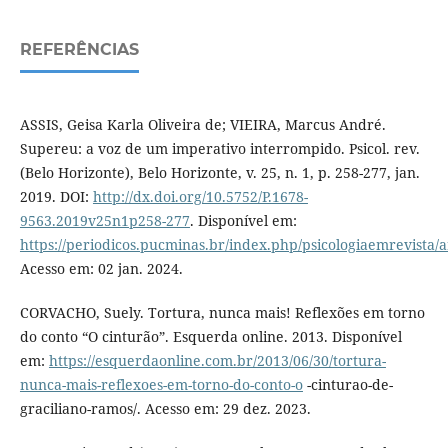
REFERÊNCIAS
ASSIS, Geisa Karla Oliveira de; VIEIRA, Marcus André.
Supereu: a voz de um imperativo interrompido. Psicol. rev.
(Belo Horizonte), Belo Horizonte, v. 25, n. 1, p. 258-277, jan.
2019. DOI:
http://dx.doi.org/10.5752/P.1678-
9563.2019v25n1p258-277
. Disponível em:
https://periodicos.pucminas.br/index.php/psicologiaemrevista/a
Acesso em: 02 jan. 2024.
CORVACHO, Suely. Tortura, nunca mais! Reflexões em torno
do conto “O cinturão”. Esquerda online. 2013. Disponível
em:
https://esquerdaonline.com.br/2013/06/30/tortura-
nunca-mais-reflexoes-em-torno-do-conto-o
-cinturao-de-
graciliano-ramos/. Acesso em: 29 dez. 2023.