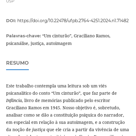
USP
DOI:
https://doi.org/10.22478/ufpb.2764-4251.2024.n1.71482
“Um cinturão”, Graciliano Ramos,
Palavras-chave:
psicanálise, justiça, autoimagem
RESUMO
Este trabalho contempla uma leitura sob um viés
psicanalítico do conto “Um cinturão”, que faz parte de
Infância
, livro de memórias publicado pelo escritor
Graciliano Ramos em 1945. Nosso objetivo é, sobretudo,
analisar como se dão a constituição psíquica do narrador,
em especial em relação à sua autoimagem, e a construção
da noção de
justiça
que ele cria a partir da vivência de uma