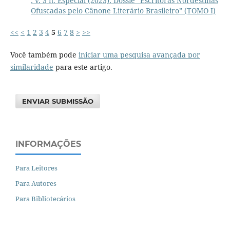
: v. 3 n. Especial (2023): Dossiê “Escritoras Nordestinas
Ofuscadas pelo Cânone Literário Brasileiro” (TOMO I)
<<
<
1
2
3
4
5
6
7
8
>
>>
Você também pode
iniciar uma pesquisa avançada por
similaridade
para este artigo.
ENVIAR SUBMISSÃO
INFORMAÇÕES
Para Leitores
Para Autores
Para Bibliotecários