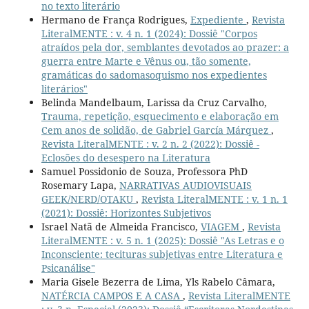
no texto literário
Hermano de França Rodrigues,
Expediente
,
Revista
LiteralMENTE : v. 4 n. 1 (2024): Dossiê "Corpos
atraídos pela dor, semblantes devotados ao prazer: a
guerra entre Marte e Vênus ou, tão somente,
gramáticas do sadomasoquismo nos expedientes
literários"
Belinda Mandelbaum, Larissa da Cruz Carvalho,
Trauma, repetição, esquecimento e elaboração em
Cem anos de solidão, de Gabriel García Márquez
,
Revista LiteralMENTE : v. 2 n. 2 (2022): Dossiê -
Eclosões do desespero na Literatura
Samuel Possidonio de Souza, Professora PhD
Rosemary Lapa,
NARRATIVAS AUDIOVISUAIS
GEEK/NERD/OTAKU
,
Revista LiteralMENTE : v. 1 n. 1
(2021): Dossiê: Horizontes Subjetivos
Israel Natã de Almeida Francisco,
VIAGEM
,
Revista
LiteralMENTE : v. 5 n. 1 (2025): Dossiê "As Letras e o
Inconsciente: tecituras subjetivas entre Literatura e
Psicanálise"
Maria Gisele Bezerra de Lima, Yls Rabelo Câmara,
NATÉRCIA CAMPOS E A CASA
,
Revista LiteralMENTE