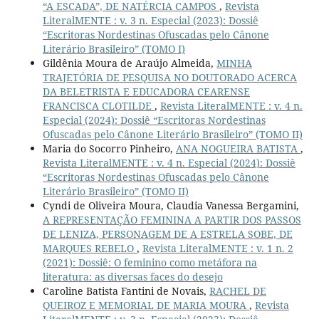
“A ESCADA”, DE NATÉRCIA CAMPOS
,
Revista
LiteralMENTE : v. 3 n. Especial (2023): Dossiê
“Escritoras Nordestinas Ofuscadas pelo Cânone
Literário Brasileiro” (TOMO I)
Gildênia Moura de Araújo Almeida,
MINHA
TRAJETÓRIA DE PESQUISA NO DOUTORADO ACERCA
DA BELETRISTA E EDUCADORA CEARENSE
FRANCISCA CLOTILDE
,
Revista LiteralMENTE : v. 4 n.
Especial (2024): Dossiê “Escritoras Nordestinas
Ofuscadas pelo Cânone Literário Brasileiro” (TOMO II)
Maria do Socorro Pinheiro,
ANA NOGUEIRA BATISTA
,
Revista LiteralMENTE : v. 4 n. Especial (2024): Dossiê
“Escritoras Nordestinas Ofuscadas pelo Cânone
Literário Brasileiro” (TOMO II)
Cyndi de Oliveira Moura, Claudia Vanessa Bergamini,
A REPRESENTAÇÃO FEMININA A PARTIR DOS PASSOS
DE LENIZA, PERSONAGEM DE A ESTRELA SOBE, DE
MARQUES REBELO
,
Revista LiteralMENTE : v. 1 n. 2
(2021): Dossiê: O feminino como metáfora na
literatura: as diversas faces do desejo
Caroline Batista Fantini de Novais,
RACHEL DE
QUEIROZ E MEMORIAL DE MARIA MOURA
,
Revista