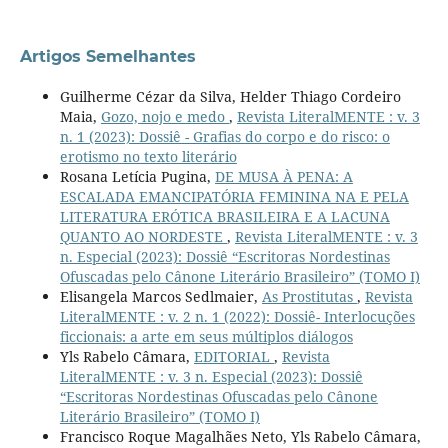
Artigos Semelhantes
Guilherme Cézar da Silva, Helder Thiago Cordeiro
Maia,
Gozo, nojo e medo
,
Revista LiteralMENTE : v. 3
n. 1 (2023): Dossiê - Grafias do corpo e do risco: o
erotismo no texto literário
Rosana Letícia Pugina,
DE MUSA À PENA: A
ESCALADA EMANCIPATÓRIA FEMININA NA E PELA
LITERATURA ERÓTICA BRASILEIRA E A LACUNA
QUANTO AO NORDESTE
,
Revista LiteralMENTE : v. 3
n. Especial (2023): Dossiê “Escritoras Nordestinas
Ofuscadas pelo Cânone Literário Brasileiro” (TOMO I)
Elisangela Marcos Sedlmaier,
As Prostitutas
,
Revista
LiteralMENTE : v. 2 n. 1 (2022): Dossiê- Interlocuções
ficcionais: a arte em seus múltiplos diálogos
Yls Rabelo Câmara,
EDITORIAL
,
Revista
LiteralMENTE : v. 3 n. Especial (2023): Dossiê
“Escritoras Nordestinas Ofuscadas pelo Cânone
Literário Brasileiro” (TOMO I)
Francisco Roque Magalhães Neto, Yls Rabelo Câmara,