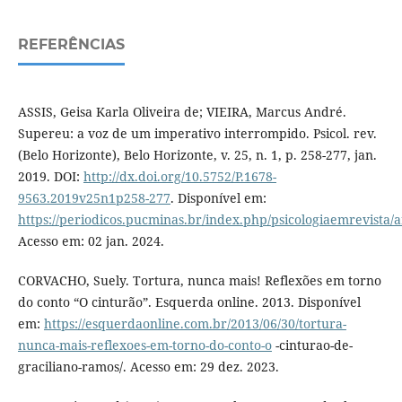
REFERÊNCIAS
ASSIS, Geisa Karla Oliveira de; VIEIRA, Marcus André.
Supereu: a voz de um imperativo interrompido. Psicol. rev.
(Belo Horizonte), Belo Horizonte, v. 25, n. 1, p. 258-277, jan.
2019. DOI:
http://dx.doi.org/10.5752/P.1678-
9563.2019v25n1p258-277
. Disponível em:
https://periodicos.pucminas.br/index.php/psicologiaemrevista/a
Acesso em: 02 jan. 2024.
CORVACHO, Suely. Tortura, nunca mais! Reflexões em torno
do conto “O cinturão”. Esquerda online. 2013. Disponível
em:
https://esquerdaonline.com.br/2013/06/30/tortura-
nunca-mais-reflexoes-em-torno-do-conto-o
-cinturao-de-
graciliano-ramos/. Acesso em: 29 dez. 2023.