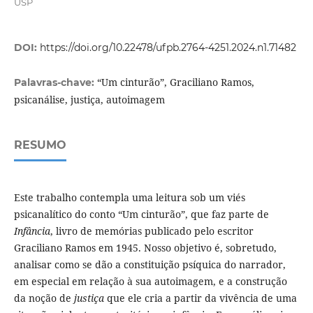
USP
DOI:
https://doi.org/10.22478/ufpb.2764-4251.2024.n1.71482
“Um cinturão”, Graciliano Ramos,
Palavras-chave:
psicanálise, justiça, autoimagem
RESUMO
Este trabalho contempla uma leitura sob um viés
psicanalítico do conto “Um cinturão”, que faz parte de
Infância
, livro de memórias publicado pelo escritor
Graciliano Ramos em 1945. Nosso objetivo é, sobretudo,
analisar como se dão a constituição psíquica do narrador,
em especial em relação à sua autoimagem, e a construção
da noção de
justiça
que ele cria a partir da vivência de uma