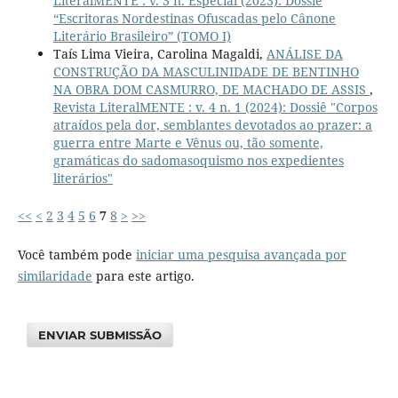
LiteralMENTE : v. 3 n. Especial (2023): Dossiê
“Escritoras Nordestinas Ofuscadas pelo Cânone
Literário Brasileiro” (TOMO I)
Taís Lima Vieira, Carolina Magaldi,
ANÁLISE DA
CONSTRUÇÃO DA MASCULINIDADE DE BENTINHO
NA OBRA DOM CASMURRO, DE MACHADO DE ASSIS
,
Revista LiteralMENTE : v. 4 n. 1 (2024): Dossiê "Corpos
atraídos pela dor, semblantes devotados ao prazer: a
guerra entre Marte e Vênus ou, tão somente,
gramáticas do sadomasoquismo nos expedientes
literários"
<<
<
2
3
4
5
6
7
8
>
>>
Você também pode
iniciar uma pesquisa avançada por
similaridade
para este artigo.
ENVIAR SUBMISSÃO