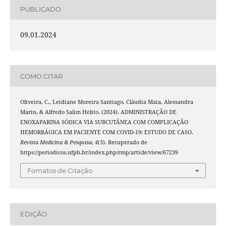
PUBLICADO
09.01.2024
COMO CITAR
Oliveira, C., Leidiane Moreira Santiago, Cláudia Maia, Alessandra
Marin, & Alfredo Salim Helito. (2024). ADMINISTRAÇÃO DE
ENOXAPARINA SÓDICA VIA SUBCUTÂNEA COM COMPLICAÇÃO
HEMORRÁGICA EM PACIENTE COM COVID-19: ESTUDO DE CASO.
Revista Medicina & Pesquisa
,
4
(3). Recuperado de
https://periodicos.ufpb.br/index.php/rmp/article/view/67239
Fomatos de Citação
EDIÇÃO