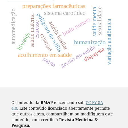
preparações farmacêuticas
saúde mental
sexualidade
automedicação
sistema carotídeo
polígono de willis
saúde materna
brain tumors
variação anatômica
artéria basilar
estresse
hiv/aids
crianças
humanização.
gestão em saúde
dispepsia
acolhimento em saúde
saúde
O conteúdo da
RM&P
é licenciado sob
CC BY SA
4.0.
Este conteúdo licenciado abertamente permite
que outros citem, compartilhem ou modifiquem este
conteúdo, com crédito à
Revista Medicina &
Pesquisa
.