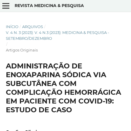
REVISTA MEDICINA & PESQUISA
INÍCIO
/
ARQUIVOS
/
V. 4 N. 3 (2023): V. 4 N.3 (2023): MEDICINA & PESQUISA -
SETEMBRO/DEZEMBRO
/
Artigos Originais
ADMINISTRAÇÃO DE
ENOXAPARINA SÓDICA VIA
SUBCUTÂNEA COM
COMPLICAÇÃO HEMORRÁGICA
EM PACIENTE COM COVID-19:
ESTUDO DE CASO