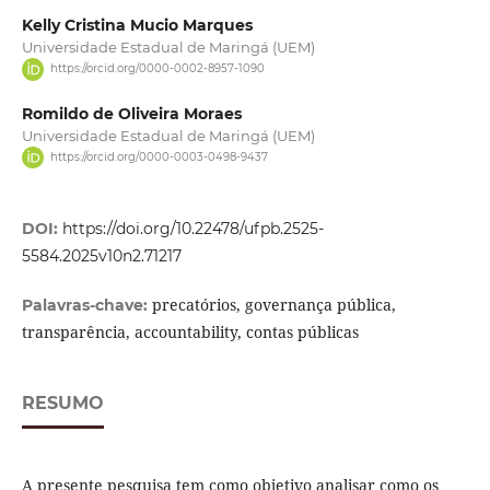
Kelly Cristina Mucio Marques
Universidade Estadual de Maringá (UEM)
https://orcid.org/0000-0002-8957-1090
Romildo de Oliveira Moraes
Universidade Estadual de Maringá (UEM)
https://orcid.org/0000-0003-0498-9437
DOI:
https://doi.org/10.22478/ufpb.2525-
5584.2025v10n2.71217
precatórios, governança pública,
Palavras-chave:
transparência, accountability, contas públicas
RESUMO
A presente pesquisa tem como objetivo analisar como os