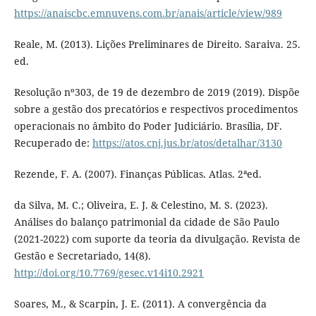
https://anaiscbc.emnuvens.com.br/anais/article/view/989
Reale, M. (2013). Lições Preliminares de Direito. Saraiva. 25.
ed.
Resolução nº303, de 19 de dezembro de 2019 (2019). Dispõe
sobre a gestão dos precatórios e respectivos procedimentos
operacionais no âmbito do Poder Judiciário. Brasília, DF.
Recuperado de:
https://atos.cnj.jus.br/atos/detalhar/3130
Rezende, F. A. (2007). Finanças Públicas. Atlas. 2ªed.
da Silva, M. C.; Oliveira, E. J. & Celestino, M. S. (2023).
Análises do balanço patrimonial da cidade de São Paulo
(2021-2022) com suporte da teoria da divulgação. Revista de
Gestão e Secretariado, 14(8).
http://doi.org/10.7769/gesec.v14i10.2921
Soares, M., & Scarpin, J. E. (2011). A convergência da