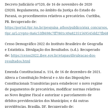
Decreto Judiciário nº520, de 16 de novembro de 2020
(2020). Regulamenta, no âmbito da Justiça do Estado do
Paraná, os procedimentos relativos a precatórios. Curitiba,
PR. Recuperado de:
https://portal.tjpr.jus.br/pesquisa_athos/publico/ajax_concur
tjpr.url.crypto=8a6c53f8698c7ff7801c49a82351569545dd27f
Censo Demográfico 2022 do Instituto Brasileiro de Geografia
e Estatística. Divulgação dos Resultados. (s.d.). Recuperado
de:
https://censo2022.ibge.gov.br/etapas/divulgacao-dos-
resultados.html
Emenda Constitucional n. 114, de 16 de dezembro de 2021.
Altera a Constituição Federal e o Ato das Disposições
Constitucionais Transitórias para estabelecer o novo regime
de pagamentos de precatórios, modificar normas relativas
ao Novo Regime Fiscal e autorizar o parcelamento de
débitos previdenciários dos Municípios; e dá outras
providências. Brasília, DF. Recuperado de: