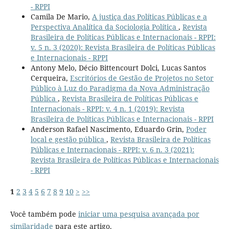
- RPPI
Camila De Mario,
A justiça das Políticas Públicas e a
Perspectiva Analítica da Sociologia Política
,
Revista
Brasileira de Políticas Públicas e Internacionais - RPPI:
v. 5 n. 3 (2020): Revista Brasileira de Políticas Públicas
e Internacionais - RPPI
Antony Melo, Décio Bittencourt Dolci, Lucas Santos
Cerqueira,
Escritórios de Gestão de Projetos no Setor
Público à Luz do Paradigma da Nova Administração
Pública
,
Revista Brasileira de Políticas Públicas e
Internacionais - RPPI: v. 4 n. 1 (2019): Revista
Brasileira de Políticas Públicas e Internacionais - RPPI
Anderson Rafael Nascimento, Eduardo Grin,
Poder
local e gestão pública
,
Revista Brasileira de Políticas
Públicas e Internacionais - RPPI: v. 6 n. 3 (2021):
Revista Brasileira de Políticas Públicas e Internacionais
- RPPI
1
2
3
4
5
6
7
8
9
10
>
>>
Você também pode
iniciar uma pesquisa avançada por
similaridade
para este artigo.