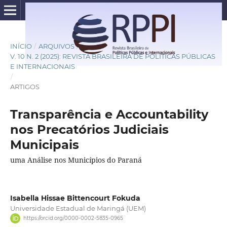
INÍCIO
/
ARQUIVOS
/
V. 10 N. 2 (2025): REVISTA BRASILEIRA DE POLÍTICAS PÚBLICAS
E INTERNACIONAIS
/
ARTIGOS
Transparência e Accountability
nos Precatórios Judiciais
Municipais
uma Análise nos Municípios do Paraná
Isabella Hissae Bittencourt Fokuda
Universidade Estadual de Maringá (UEM)
https://orcid.org/0000-0002-5835-0965