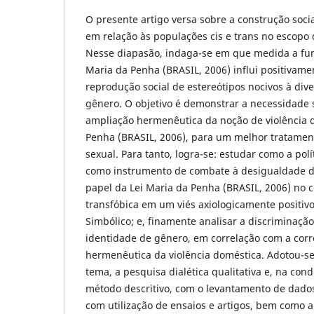
O presente artigo versa sobre a construção soci
em relação às populações cis e trans no escopo 
Nesse diapasão, indaga-se em que medida a fun
Maria da Penha (BRASIL, 2006) influi positivam
reprodução social de estereótipos nocivos à div
gênero. O objetivo é demonstrar a necessidade s
ampliação hermenêutica da noção de violência 
Penha (BRASIL, 2006), para um melhor tratament
sexual. Para tanto, logra-se: estudar como a polí
como instrumento de combate à desigualdade de
papel da Lei Maria da Penha (BRASIL, 2006) no 
transfóbica em um viés axiologicamente positivo
Simbólico; e, finamente analisar a discriminação
identidade de gênero, em correlação com a cor
hermenêutica da violência doméstica. Adotou-s
tema, a pesquisa dialética qualitativa e, na con
método descritivo, com o levantamento de dados 
com utilização de ensaios e artigos, bem como a 