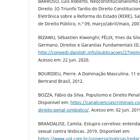
BARROSO, Luis Roberto. Neoconstitucionalismo e
Direito. (O Triunfo Tardio do Direito Constitucion
Eletrônica sobre a Reforma do Estado (RERE), Sal
de Direito Público, n.º 09, março/abril/maio, 200
BIZAWU, Sébastien Kiwonghi; FÉLIX, Ynes da Si
Germano. Direitos e Garantias Fundamentais III.
http://conpedi.danilolr.info/publicacoes/27i
Acesso em: 22 jun. 2020.
BOURDIEU, Pierre. A Dominação Masculina. 11 ed
Bertrand Brasil, 2012.
BOZZA, Fábio da Silva. Populismo e Direito Penal
Disponível em:
https://canalcienciascriminais.
direito-penal-simbolico/
. Acesso em: 02 jun. 201
BRANDALISE, Camila. Estupro corretivo: entenda 
sexual contra lésbicas. 2019. Disponível em:
https://www.uol.com.br/universa/noticias/reda