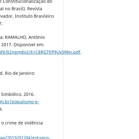
 Constitucionalização do
al no Brasil). Revista
vador, Instituto Brasileiro
7.
lva; RAMALHO, Antônio
 2017. Disponível em:
xgmd9/02npm8x3/61C8RGTEP9Uv5Rkn.pdf
.
. Rio de Janeiro:
 Simbólico. 2016.
com.br/populismo-e-
9.
o crime de violência
cao/2019/02/04/estupro-