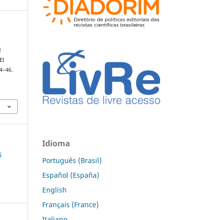
R
EI
24–46.
Idioma
s
Português (Brasil)
Español (España)
English
Français (France)
Italiano