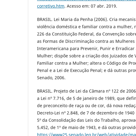
corretivo.htm
. Acesso em: 07 abr. 2019.
BRASIL. Lei Maria da Penha (2006). Cria mecanis
violência doméstica e familiar contra a mulher, n
226 da Constituição Federal, da Convenção sobr
as Formas de Discriminação contra as Mulheres
Interamericana para Prevenir, Punir e Erradicar 
Mulher; dispõe sobre a criação dos Juizados de 
Familiar contra a Mulher; altera o Código de Pro
Penal e a Lei de Execução Penal; e dá outras prov
Senado, 2006.
BRASIL. Projeto de Lei da Câmara nº 122 de 2006.
a Lei nº 7.716, de 5 de janeiro de 1989, que defi
de preconceito de raça ou de cor, dá nova redaçã
Decreto-Lei nº 2.848, de 7 de dezembro de 1940 -
5º da Consolidação das Leis do Trabalho, aprova
5.452, de 1º de maio de 1943, e dá outras provid
https://www25.senado.leg.br/web/atividade/ma