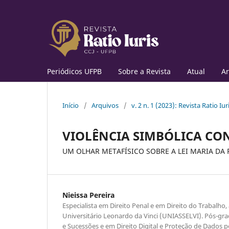
Periódicos UFPB
Sobre a Revista
Atual
Ar
Início
/
Arquivos
/
v. 2 n. 1 (2023): Revista Ratio Iur
VIOLÊNCIA SIMBÓLICA CO
UM OLHAR METAFÍSICO SOBRE A LEI MARIA DA
Nieissa Pereira
Especialista em Direito Penal e em Direito do Trabalho
Universitário Leonardo da Vinci (UNIASSELVI). Pós-gra
e Sucessões e em Direito Digital e Proteção de Dados 