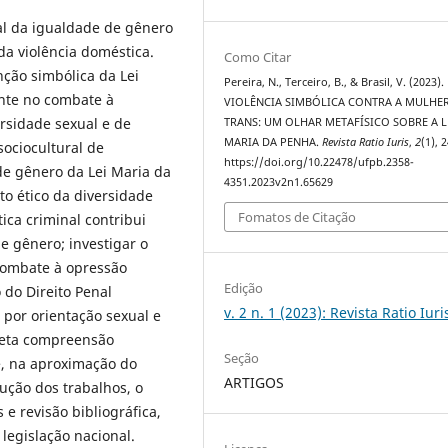
al da igualdade de gênero
da violência doméstica.
Como Citar
ção simbólica da Lei
Pereira, N., Terceiro, B., & Brasil, V. (2023).
ente no combate à
VIOLÊNCIA SIMBÓLICA CONTRA A MULHE
ersidade sexual e de
TRANS: UM OLHAR METAFÍSICO SOBRE A L
MARIA DA PENHA.
Revista Ratio Iuris
,
2
(1), 
ociocultural de
https://doi.org/10.22478/ufpb.2358-
de gênero da Lei Maria da
4351.2023v2n1.65629
o ético da diversidade
Fomatos de Citação
tica criminal contribui
 gênero; investigar o
combate à opressão
Edição
 do Direito Penal
v. 2 n. 1 (2023): Revista Ratio Iuri
 por orientação sexual e
reta compreensão
Seção
e, na aproximação do
ARTIGOS
dução dos trabalhos, o
e revisão bibliográfica,
legislação nacional.