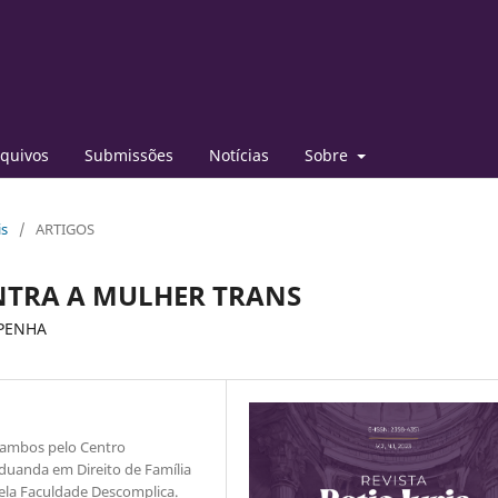
quivos
Submissões
Notícias
Sobre
is
/
ARTIGOS
NTRA A MULHER TRANS
 PENHA
, ambos pelo Centro
duanda em Direito de Família
pela Faculdade Descomplica.