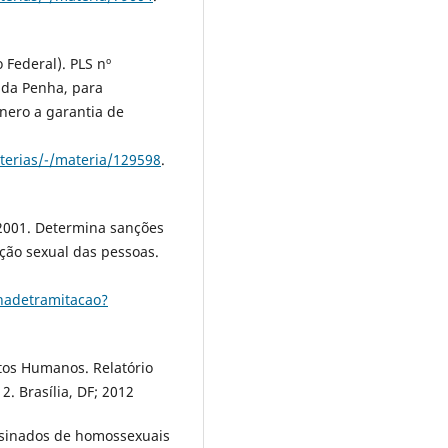
 Federal). PLS nº
 da Penha, para
nero a garantia de
terias/-/materia/129598
.
/2001. Determina sanções
ação sexual das pessoas.
hadetramitacao?
itos Humanos. Relatório
2. Brasília, DF; 2012
ssinados de homossexuais