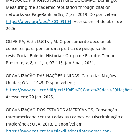
MASSUCCI, Francesco Alessandro; DOCAMPO, Domingo.
Measuring the academic reputation through citation
networks via PageRank: arXiv, 7 jan. 2019. Disponível em:
https://arxiv.org/abs/1803.09104
. Acesso em: 4 de abril de
2026.
OLIVEIRA, E. S.; LUCINI, M. O pensamento decolonial:
conceitos para pensar uma prática de pesquisa de
resistência. Boletim Historiar: Grupo de Estudos Tempo
Presente, v. 8, n. 1, p. 97-115, jan./mar. 2021.
ORGANIZAÇÃO DAS NAÇÕES UNIDAS. Carta das Nações
Unidas: ONU, 1945. Disponível em:
https://www.oas.org/dil/port/1945%20Carta%20das%20Naçõe
Acesso em: 29 jan. 2025.
ORGANIZAÇÃO DOS ESTADOS AMERICANOS. Convenção
Interamericana contra Todas as Formas de Discriminação e
Intolerância: OEA, 2013. Disponível em:
https://www.oas.org/en/sla/dil/docs/inter-american-