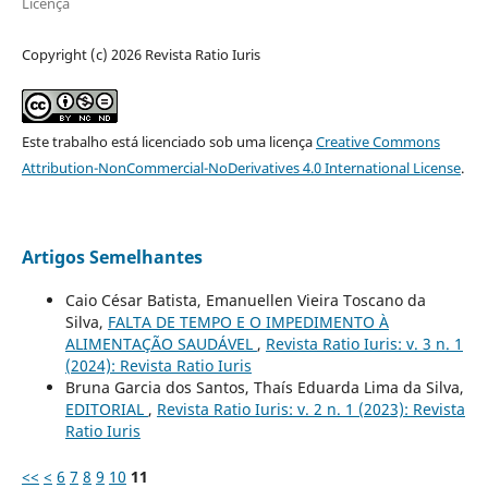
Licença
Copyright (c) 2026 Revista Ratio Iuris
Este trabalho está licenciado sob uma licença
Creative Commons
Attribution-NonCommercial-NoDerivatives 4.0 International License
.
Artigos Semelhantes
Caio César Batista, Emanuellen Vieira Toscano da
Silva,
FALTA DE TEMPO E O IMPEDIMENTO À
ALIMENTAÇÃO SAUDÁVEL
,
Revista Ratio Iuris: v. 3 n. 1
(2024): Revista Ratio Iuris
Bruna Garcia dos Santos, Thaís Eduarda Lima da Silva,
EDITORIAL
,
Revista Ratio Iuris: v. 2 n. 1 (2023): Revista
Ratio Iuris
<<
<
6
7
8
9
10
11