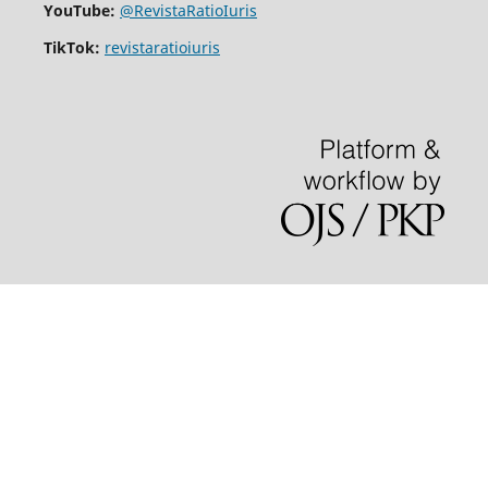
YouTube:
@RevistaRatioIuris
TikTok:
revistaratioiuris