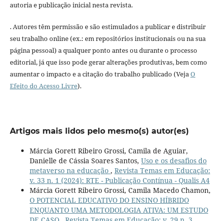
autoria e publicação inicial nesta revista.
. Autores têm permissão e são estimulados a publicar e distribuir
seu trabalho online (ex.: em repositórios institucionais ou na sua
página pessoal) a qualquer ponto antes ou durante o processo
editorial, já que isso pode gerar alterações produtivas, bem como
aumentar o impacto e a citação do trabalho publicado (Veja
O
Efeito do Acesso Livre
).
Artigos mais lidos pelo mesmo(s) autor(es)
Márcia Gorett Ribeiro Grossi, Camila de Aguiar,
Danielle de Cássia Soares Santos,
Uso e os desafios do
metaverso na educação
,
Revista Temas em Educação:
v. 33 n. 1 (2024): RTE - Publicação Contínua - Qualis A4
Márcia Gorett Ribeiro Grossi, Camila Macedo Chamon,
O POTENCIAL EDUCATIVO DO ENSINO HÍBRIDO
ENQUANTO UMA METODOLOGIA ATIVA: UM ESTUDO
DE CASO
,
Revista Temas em Educação: v. 29 n. 3