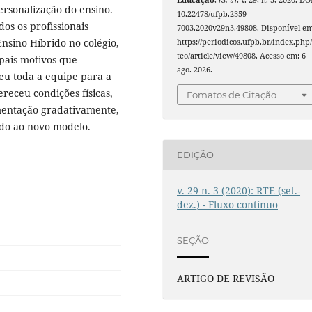
Educação
,
[S. l.]
, v. 29, n. 3, 2020. DO
ersonalização do ensino.
10.22478/ufpb.2359-
os os profissionais
7003.2020v29n3.49808. Disponível em
nsino Híbrido no colégio,
https://periodicos.ufpb.br/index.php/
teo/article/view/49808. Acesso em: 6
ipais motivos que
ago. 2026.
veu toda a equipe para a
ereceu condições físicas,
Fomatos de Citação
mentação gradativamente,
do ao novo modelo.
EDIÇÃO
v. 29 n. 3 (2020): RTE (set.-
dez.) - Fluxo contínuo
SEÇÃO
ARTIGO DE REVISÃO