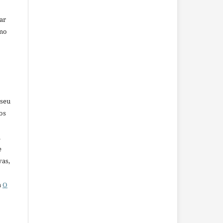
car
omo
 seu
os
u
e
vas,
a
O