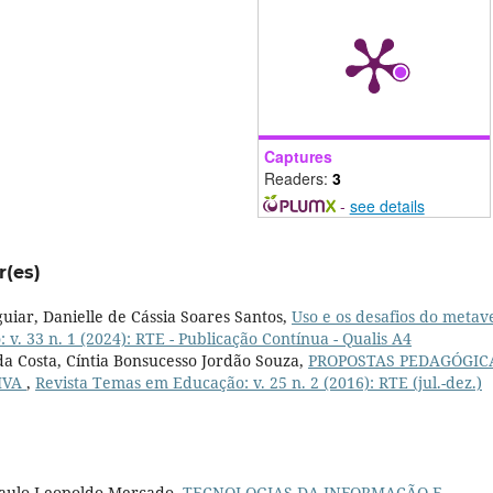
Captures
Readers:
3
-
see details
r(es)
uiar, Danielle de Cássia Soares Santos,
Uso e os desafios do metav
v. 33 n. 1 (2024): RTE - Publicação Contínua - Qualis A4
 da Costa, Cíntia Bonsucesso Jordão Souza,
PROPOSTAS PEDAGÓGIC
IVA
,
Revista Temas em Educação: v. 25 n. 2 (2016): RTE (jul.-dez.)
 Paulo Leopoldo Mercado,
TECNOLOGIAS DA INFORMAÇÃO E