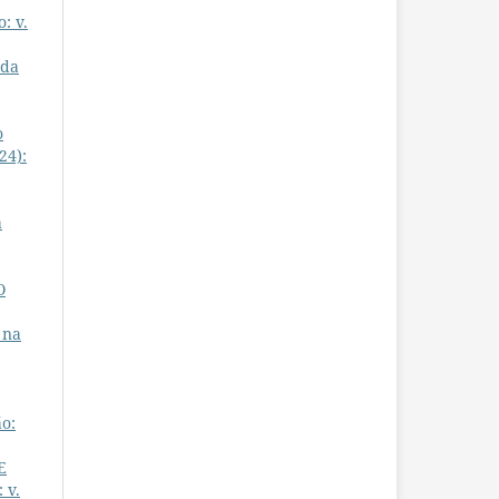
: v.
ada
o
24):
a
O
 na
o:
E
 v.