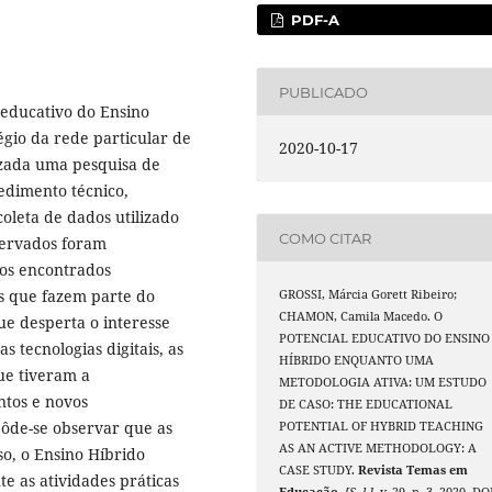
PDF-A
PUBLICADO
l educativo do Ensino
gio da rede particular de
2020-10-17
lizada uma pesquisa de
cedimento técnico,
oleta de dados utilizado
COMO CITAR
servados foram
dos encontrados
s que fazem parte do
GROSSI, Márcia Gorett Ribeiro;
CHAMON, Camila Macedo. O
e desperta o interesse
POTENCIAL EDUCATIVO DO ENSINO
s tecnologias digitais, as
HÍBRIDO ENQUANTO UMA
ue tiveram a
METODOLOGIA ATIVA: UM ESTUDO
ntos e novos
DE CASO: THE EDUCATIONAL
 pôde-se observar que as
POTENTIAL OF HYBRID TEACHING
AS AN ACTIVE METHODOLOGY: A
so, o Ensino Híbrido
CASE STUDY.
Revista Temas em
e as atividades práticas