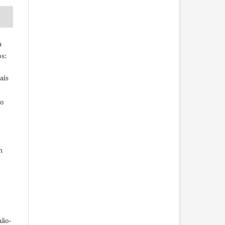
a
s:
ais
ho
m
não-