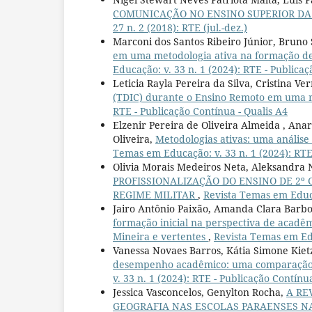
COMUNICAÇÃO NO ENSINO SUPERIOR D
27 n. 2 (2018): RTE (jul.-dez.)
Marconi dos Santos Ribeiro Júnior, Bruno 
em uma metodologia ativa na formação de 
Educação: v. 33 n. 1 (2024): RTE - Publicaç
Leticia Rayla Pereira da Silva, Cristina V
(TDIC) durante o Ensino Remoto em uma 
RTE - Publicação Contínua - Qualis A4
Elzenir Pereira de Oliveira Almeida , Anar
Oliveira,
Metodologias ativas: uma análise 
Temas em Educação: v. 33 n. 1 (2024): RTE
Olivia Morais Medeiros Neta, Aleksandra N
PROFISSIONALIZAÇÃO DO ENSINO DE 2º
REGIME MILITAR
,
Revista Temas em Educaç
Jairo Antônio Paixão, Amanda Clara Barbos
formação inicial na perspectiva de acadê
Mineira e vertentes
,
Revista Temas em Edu
Vanessa Novaes Barros, Kátia Simone Kiet
desempenho acadêmico: uma comparação e
v. 33 n. 1 (2024): RTE - Publicação Contínu
Jessica Vasconcelos, Genylton Rocha,
A RE
GEOGRAFIA NAS ESCOLAS PARAENSES N