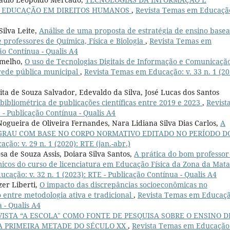
A EDUCAÇÃO EM DIREITOS HUMANOS
,
Revista Temas em Educação
Silva Leite,
Análise de uma proposta de estratégia de ensino base
professores de Química, Física e Biologia
,
Revista Temas em
ão Contínua - Qualis A4
ermelho,
O uso de Tecnologias Digitais de Informação e Comunicaçã
rede pública municipal
,
Revista Temas em Educação: v. 33 n. 1 (20
ita de Souza Salvador, Edevaldo da Silva, José Lucas dos Santos
bibliométrica de publicações científicas entre 2019 e 2023
,
Revist
 - Publicação Contínua - Qualis A4
ogueira de Oliveira Fernandes, Nara Lidiana Silva Dias Carlos,
A
 GRAU COM BASE NO CORPO NORMATIVO EDITADO NO PERÍODO D
ão: v. 29 n. 1 (2020): RTE (jan.-abr.)
a de Souza Assis, Doiara Silva Santos,
A prática do bom professor
micos do curso de licenciatura em Educação Física da Zona da Mata
cação: v. 32 n. 1 (2023): RTE - Publicação Contínua - Qualis A4
zer Liberti,
O impacto das discrepâncias socioeconômicas no
ntre metodologia ativa e tradicional
,
Revista Temas em Educaçã
a - Qualis A4
VISTA “A ESCOLA" COMO FONTE DE PESQUISA SOBRE O ENSINO D
A PRIMEIRA METADE DO SÉCULO XX
,
Revista Temas em Educação: