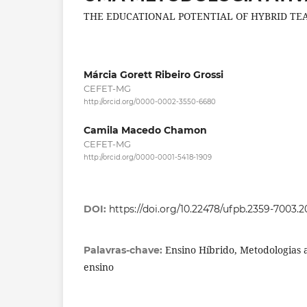
THE EDUCATIONAL POTENTIAL OF HYBRID TE
Márcia Gorett Ribeiro Grossi
CEFET-MG
http://orcid.org/0000-0002-3550-6680
Camila Macedo Chamon
CEFET-MG
http://orcid.org/0000-0001-5418-1909
DOI:
https://doi.org/10.22478/ufpb.2359-7003
Ensino Híbrido, Metodologias a
Palavras-chave:
ensino