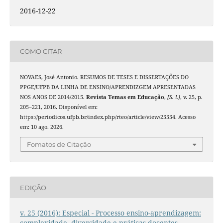
2016-12-22
COMO CITAR
NOVAES, José Antonio. RESUMOS DE TESES E DISSERTAÇÕES DO
PPGE/UFPB DA LINHA DE ENSINO/APRENDIZGEM APRESENTADAS
NOS ANOS DE 2014/2015.
Revista Temas em Educação
,
[S. l.]
, v. 25, p.
205–221, 2016. Disponível em:
https://periodicos.ufpb.br/index.php/rteo/article/view/25554. Acesso
em: 10 ago. 2026.
Fomatos de Citação
EDIÇÃO
v. 25 (2016): Especial - Processo ensino-aprendizagem:
complexidade, diversidade e práticas docentes