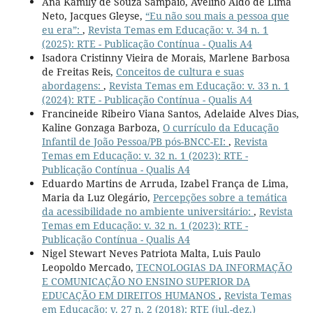
Ana Kamily de Souza Sampaio, Avelino Aldo de Lima
Neto, Jacques Gleyse,
“Eu não sou mais a pessoa que
eu era”:
,
Revista Temas em Educação: v. 34 n. 1
(2025): RTE - Publicação Contínua - Qualis A4
Isadora Cristinny Vieira de Morais, Marlene Barbosa
de Freitas Reis,
Conceitos de cultura e suas
abordagens:
,
Revista Temas em Educação: v. 33 n. 1
(2024): RTE - Publicação Contínua - Qualis A4
Francineide Ribeiro Viana Santos, Adelaide Alves Dias,
Kaline Gonzaga Barboza,
O currículo da Educação
Infantil de João Pessoa/PB pós-BNCC-EI:
,
Revista
Temas em Educação: v. 32 n. 1 (2023): RTE -
Publicação Contínua - Qualis A4
Eduardo Martins de Arruda, Izabel França de Lima,
Maria da Luz Olegário,
Percepções sobre a temática
da acessibilidade no ambiente universitário:
,
Revista
Temas em Educação: v. 32 n. 1 (2023): RTE -
Publicação Contínua - Qualis A4
Nigel Stewart Neves Patriota Malta, Luis Paulo
Leopoldo Mercado,
TECNOLOGIAS DA INFORMAÇÃO
E COMUNICAÇÃO NO ENSINO SUPERIOR DA
EDUCAÇÃO EM DIREITOS HUMANOS
,
Revista Temas
em Educação: v. 27 n. 2 (2018): RTE (jul.-dez.)