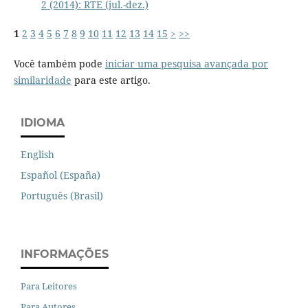
2 (2014): RTE (jul.-dez.)
1
2
3
4
5
6
7
8
9
10
11
12
13
14
15
>
>>
Você também pode
iniciar uma pesquisa avançada por
similaridade
para este artigo.
IDIOMA
English
Español (España)
Português (Brasil)
INFORMAÇÕES
Para Leitores
Para Autores