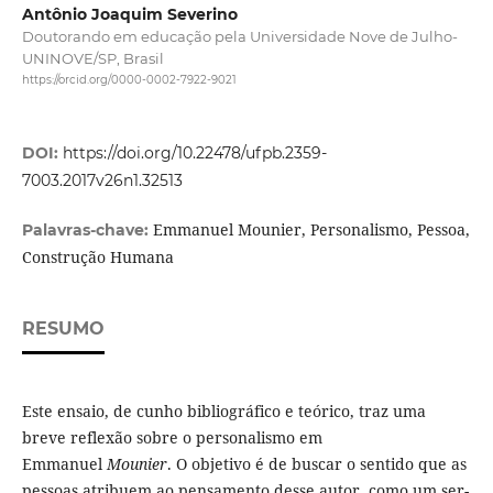
Antônio Joaquim Severino
Doutorando em educação pela Universidade Nove de Julho-
UNINOVE/SP, Brasil
https://orcid.org/0000-0002-7922-9021
DOI:
https://doi.org/10.22478/ufpb.2359-
7003.2017v26n1.32513
Emmanuel Mounier, Personalismo, Pessoa,
Palavras-chave:
Construção Humana
RESUMO
Este ensaio, de cunho bibliográfico e teórico, traz uma
breve reflexão sobre o personalismo em
Emmanuel
Mounier
. O objetivo é de buscar o sentido que as
pessoas atribuem ao pensamento desse autor, como um ser-