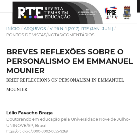
INÍCIO
/
ARQUIVOS
/
V. 26 N. 1 (2017): RTE (JAN.-JUN.)
/
PONTOS DE VISTAS/NOTAS/COMENTÁRIOS
BREVES REFLEXÕES SOBRE O
PERSONALISMO EM EMMANUEL
MOUNIER
BRIEF REFLECTIONS ON PERSONALISM IN EMMANUEL
MOUNIER
Lélio Favacho Braga
Doutorando em educação pela Universidade Nove de Julho-
UNINOVE/SP, Brasil
https://orcid.org/0000-0002-0855-9269