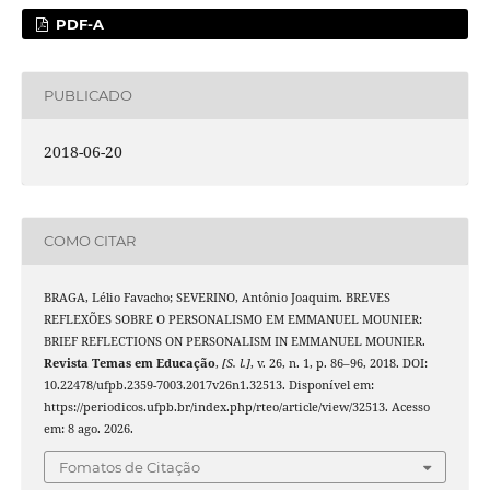
PDF-A
PUBLICADO
2018-06-20
COMO CITAR
BRAGA, Lélio Favacho; SEVERINO, Antônio Joaquim. BREVES
REFLEXÕES SOBRE O PERSONALISMO EM EMMANUEL MOUNIER:
BRIEF REFLECTIONS ON PERSONALISM IN EMMANUEL MOUNIER.
Revista Temas em Educação
,
[S. l.]
, v. 26, n. 1, p. 86–96, 2018. DOI:
10.22478/ufpb.2359-7003.2017v26n1.32513. Disponível em:
https://periodicos.ufpb.br/index.php/rteo/article/view/32513. Acesso
em: 8 ago. 2026.
Fomatos de Citação