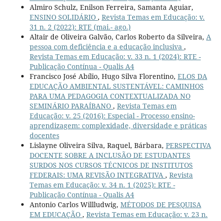
Almiro Schulz, Enilson Ferreira, Samanta Aguiar,
ENSINO SOLIDÁRIO
,
Revista Temas em Educação: v.
31 n. 2 (2022): RTE (mai.- ago.)
Altair de Oliveira Galvão, Carlos Roberto da Silveira,
A
pessoa com deficiência e a educação inclusiva
,
Revista Temas em Educação: v. 33 n. 1 (2024): RTE -
Publicação Contínua - Qualis A4
Francisco José Abílio, Hugo Silva Florentino,
ELOS DA
EDUCAÇÃO AMBIENTAL SUSTENTÁVEL: CAMINHOS
PARA UMA PEDAGOGIA CONTEXTUALIZADA NO
SEMINÁRIO PARAÍBANO
,
Revista Temas em
Educação: v. 25 (2016): Especial - Processo ensino-
aprendizagem: complexidade, diversidade e práticas
docentes
Lislayne Oliveira Silva, Raquel, Bárbara,
PERSPECTIVA
DOCENTE SOBRE A INCLUSÃO DE ESTUDANTES
SURDOS NOS CURSOS TÉCNICOS DE INSTITUTOS
FEDERAIS: UMA REVISÃO INTEGRATIVA
,
Revista
Temas em Educação: v. 34 n. 1 (2025): RTE -
Publicação Contínua - Qualis A4
Antonio Carlos Willludwig,
MÉTODOS DE PESQUISA
EM EDUCAÇÃO
,
Revista Temas em Educação: v. 23 n.