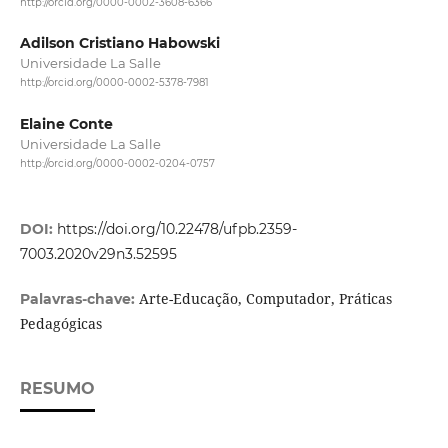
http://orcid.org/0000-0002-3608-6366
Adilson Cristiano Habowski
Universidade La Salle
http://orcid.org/0000-0002-5378-7981
Elaine Conte
Universidade La Salle
http://orcid.org/0000-0002-0204-0757
DOI:
https://doi.org/10.22478/ufpb.2359-
7003.2020v29n3.52595
Arte-Educação, Computador, Práticas
Palavras-chave:
Pedagógicas
RESUMO