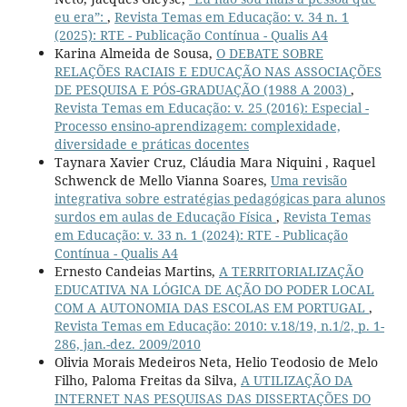
eu era”:
,
Revista Temas em Educação: v. 34 n. 1
(2025): RTE - Publicação Contínua - Qualis A4
Karina Almeida de Sousa,
O DEBATE SOBRE
RELAÇÕES RACIAIS E EDUCAÇÃO NAS ASSOCIAÇÕES
DE PESQUISA E PÓS-GRADUAÇÃO (1988 A 2003)
,
Revista Temas em Educação: v. 25 (2016): Especial -
Processo ensino-aprendizagem: complexidade,
diversidade e práticas docentes
Taynara Xavier Cruz, Cláudia Mara Niquini , Raquel
Schwenck de Mello Vianna Soares,
Uma revisão
integrativa sobre estratégias pedagógicas para alunos
surdos em aulas de Educação Física
,
Revista Temas
em Educação: v. 33 n. 1 (2024): RTE - Publicação
Contínua - Qualis A4
Ernesto Candeias Martins,
A TERRITORIALIZAÇÃO
EDUCATIVA NA LÓGICA DE AÇÃO DO PODER LOCAL
COM A AUTONOMIA DAS ESCOLAS EM PORTUGAL
,
Revista Temas em Educação: 2010: v.18/19, n.1/2, p. 1-
286, jan.-dez. 2009/2010
Olivia Morais Medeiros Neta, Helio Teodosio de Melo
Filho, Paloma Freitas da Silva,
A UTILIZAÇÃO DA
INTERNET NAS PESQUISAS DAS DISSERTAÇÕES DO