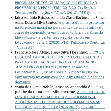
PROGRAMA DE PÓS-GRADUAÇÃO EM EDUCAÇÃO
PROFISSIONAL PPGEP-IFRN (2015-2017)
,
Revista
Temas em Educação: v. 27 n. 2 (2018): RTE (jul.-dez.)
Jairo Antônio Paixão, Amanda Clara Barbosa de Souza
Assis, Doiara Silva Santos,
A prática do bom professor
na formação inicial na perspectiva de acadêmicos do
curso de licenciatura em Educação Física da Zona da
Mata Mineira e vertentes
,
Revista Temas em
Educação: v. 32 n. 1 (2023): RTE - Publicação Contínua
- Qualis A4
Francisco José Abílio, Hugo Silva Florentino,
ELOS DA
EDUCAÇÃO AMBIENTAL SUSTENTÁVEL: CAMINHOS
PARA UMA PEDAGOGIA CONTEXTUALIZADA NO
SEMINÁRIO PARAÍBANO
,
Revista Temas em
Educação: v. 25 (2016): Especial - Processo ensino-
aprendizagem: complexidade, diversidade e práticas
docentes
Vania do Carmo Nobile, Adriana Aparecida de Souza,
Judithe da Costa Leite Albuquerque,
A PRODUÇÃO DO
CONHECIMENTO EM EDUCAÇÃO PROFISSIONAL
ARTICULADA À FORMAÇÃO DE PROFESSORES NAS
DISSERTAÇÕES DO PPGEP (2015-2017)
,
Revista Temas