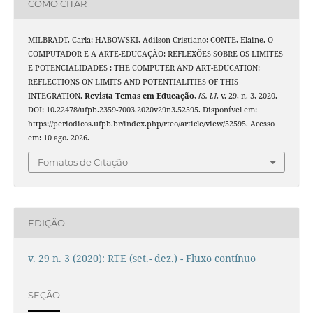
COMO CITAR
MILBRADT, Carla; HABOWSKI, Adilson Cristiano; CONTE, Elaine. O
COMPUTADOR E A ARTE-EDUCAÇÃO: REFLEXÕES SOBRE OS LIMITES
E POTENCIALIDADES : THE COMPUTER AND ART-EDUCATION:
REFLECTIONS ON LIMITS AND POTENTIALITIES OF THIS
INTEGRATION.
Revista Temas em Educação
,
[S. l.]
, v. 29, n. 3, 2020.
DOI: 10.22478/ufpb.2359-7003.2020v29n3.52595. Disponível em:
https://periodicos.ufpb.br/index.php/rteo/article/view/52595. Acesso
em: 10 ago. 2026.
Fomatos de Citação
EDIÇÃO
v. 29 n. 3 (2020): RTE (set.- dez.) - Fluxo contínuo
SEÇÃO