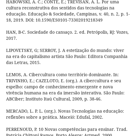
HABOWSKI, A. C.; CONTE, E.; TREVISAN, A. L. Por uma
cultura reconstrutiva dos sentidos das tecnologias na
educação. Educação & Sociedade, Campinas, v. 40, n. 2, p. 1-
18, 2019. DOI: 10.1590/ES0101-73302019218349
HAN, B-C. Sociedade do cansaço. 2. ed. Petrópolis, RJ: Vozes,
2017.
LIPOVETSKY, G; SERROY, J. A estetização do mundo: viver
na era do capitalismo artista São Paulo: Editora Companhia
das Letras, 2015.
LEMOS, A. Cibercultura como território dominante. In:
TRIVINHO, E.; CAZELOTO, E. (org.). A cibercultura e seu
espelho: campo de conhecimento emergente e nova
vivência humana na era da imersão interativa. São Paulo:
ABCiber; Instituto Itaú Cultural, 2009, p. 38-46.
MERCADO, L. P. L. (org.). Novas Tecnologias na educação:
reflexões sobre a prática. Maceió: Edufal, 2002.
PERRENOUD, P. 10 Novas competências para ensinar. Trad.
Patrícia Chittoni Ramos. Porto Alegre: Artmed, 2000.