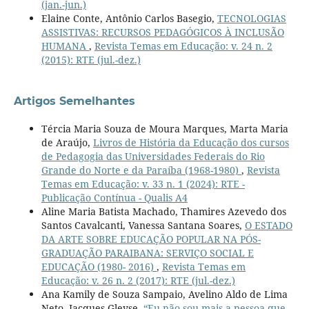
(jan.-jun.)
Elaine Conte, Antônio Carlos Basegio,
TECNOLOGIAS
ASSISTIVAS: RECURSOS PEDAGÓGICOS À INCLUSÃO
HUMANA
,
Revista Temas em Educação: v. 24 n. 2
(2015): RTE (jul.-dez.)
Artigos Semelhantes
Tércia Maria Souza de Moura Marques, Marta Maria
de Araújo,
Livros de História da Educação dos cursos
de Pedagogia das Universidades Federais do Rio
Grande do Norte e da Paraíba (1968-1980)
,
Revista
Temas em Educação: v. 33 n. 1 (2024): RTE -
Publicação Contínua - Qualis A4
Aline Maria Batista Machado, Thamires Azevedo dos
Santos Cavalcanti, Vanessa Santana Soares,
O ESTADO
DA ARTE SOBRE EDUCAÇÃO POPULAR NA PÓS-
GRADUAÇÃO PARAIBANA: SERVIÇO SOCIAL E
EDUCAÇÃO (1980- 2016)
,
Revista Temas em
Educação: v. 26 n. 2 (2017): RTE (jul.-dez.)
Ana Kamily de Souza Sampaio, Avelino Aldo de Lima
Neto, Jacques Gleyse,
“Eu não sou mais a pessoa que