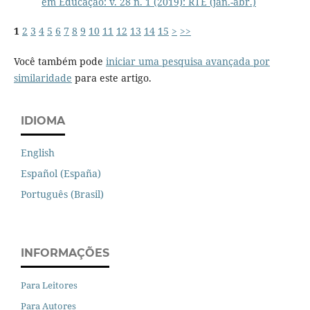
em Educação: v. 28 n. 1 (2019): RTE (jan.-abr.)
1
2
3
4
5
6
7
8
9
10
11
12
13
14
15
>
>>
Você também pode
iniciar uma pesquisa avançada por
similaridade
para este artigo.
IDIOMA
English
Español (España)
Português (Brasil)
INFORMAÇÕES
Para Leitores
Para Autores