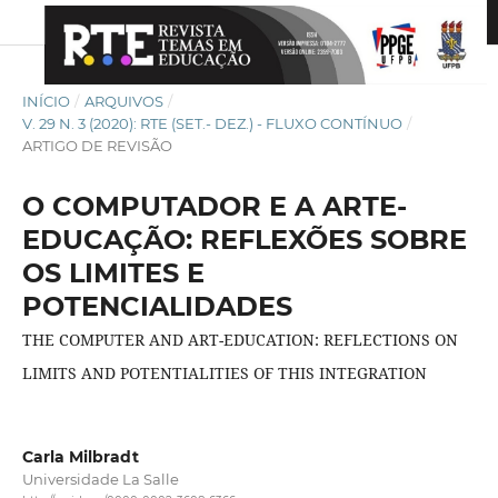
INÍCIO
/
ARQUIVOS
/
V. 29 N. 3 (2020): RTE (SET.- DEZ.) - FLUXO CONTÍNUO
/
ARTIGO DE REVISÃO
O COMPUTADOR E A ARTE-
EDUCAÇÃO: REFLEXÕES SOBRE
OS LIMITES E
POTENCIALIDADES
THE COMPUTER AND ART-EDUCATION: REFLECTIONS ON
LIMITS AND POTENTIALITIES OF THIS INTEGRATION
Carla Milbradt
Universidade La Salle