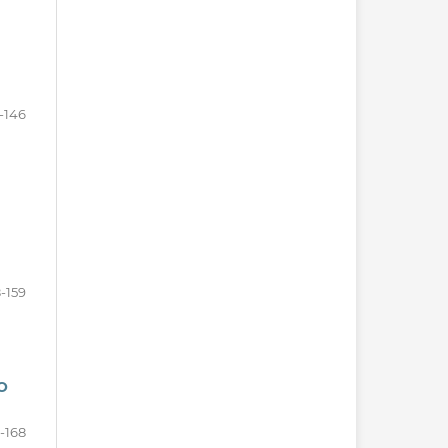
-146
-159
O
-168