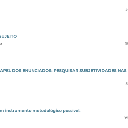
3
SUJEITO
ão
5
PAPEL DOS ENUNCIADOS: PESQUISAR SUBJETIVIDADES NAS
8
m instrumento metodológico possível.
95