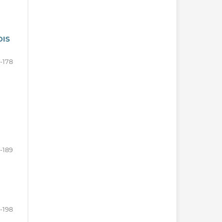
OIS
-178
-189
-198