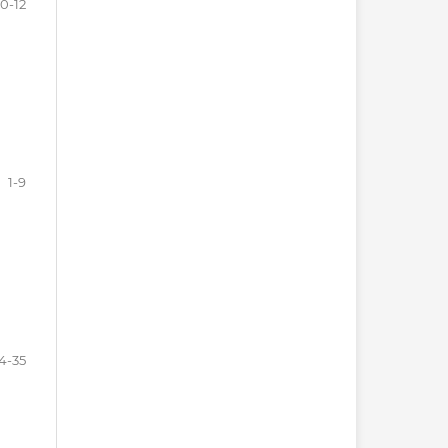
10-12
1-9
4-35