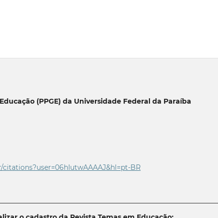
Educação (PPGE) da Universidade Federal da Paraíba
r/citations?user=06
hIutwAAAAJ&hl=pt-BR
________________________________________________________________
lizar o cadastro da Revista Temas em Educação: