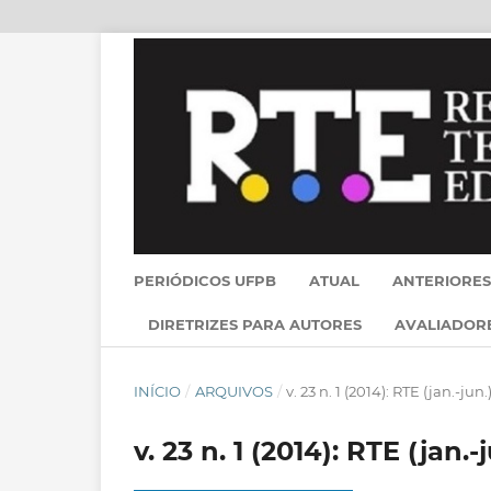
PERIÓDICOS UFPB
ATUAL
ANTERIORES
DIRETRIZES PARA AUTORES
AVALIADOR
INÍCIO
/
ARQUIVOS
/
v. 23 n. 1 (2014): RTE (jan.-jun.
v. 23 n. 1 (2014): RTE (jan.-