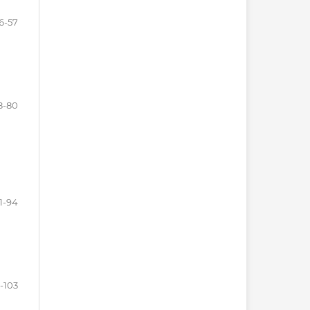
6-57
8-80
1-94
-103