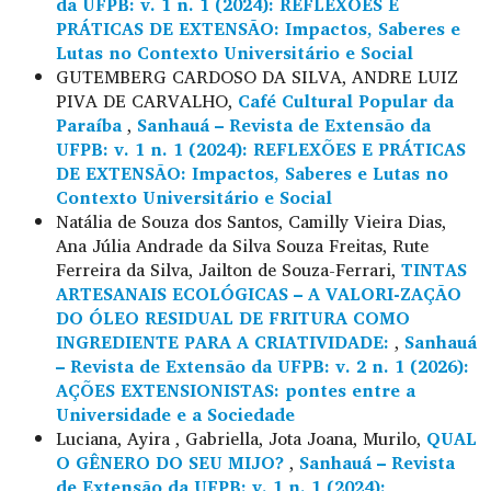
da UFPB: v. 1 n. 1 (2024): REFLEXÕES E
PRÁTICAS DE EXTENSÃO: Impactos, Saberes e
Lutas no Contexto Universitário e Social
GUTEMBERG CARDOSO DA SILVA, ANDRE LUIZ
PIVA DE CARVALHO,
Café Cultural Popular da
Paraíba
,
Sanhauá – Revista de Extensão da
UFPB: v. 1 n. 1 (2024): REFLEXÕES E PRÁTICAS
DE EXTENSÃO: Impactos, Saberes e Lutas no
Contexto Universitário e Social
Natália de Souza dos Santos, Camilly Vieira Dias,
Ana Júlia Andrade da Silva Souza Freitas, Rute
Ferreira da Silva, Jailton de Souza-Ferrari,
TINTAS
ARTESANAIS ECOLÓGICAS – A VALORI-ZAÇÃO
DO ÓLEO RESIDUAL DE FRITURA COMO
INGREDIENTE PARA A CRIATIVIDADE:
,
Sanhauá
– Revista de Extensão da UFPB: v. 2 n. 1 (2026):
AÇÕES EXTENSIONISTAS: pontes entre a
Universidade e a Sociedade
Luciana, Ayira , Gabriella, Jota Joana, Murilo,
QUAL
O GÊNERO DO SEU MIJO?
,
Sanhauá – Revista
de Extensão da UFPB: v. 1 n. 1 (2024):