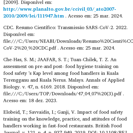
[2009]. Disponível em:
http://www.planalto.gov.br/ccivil_03/_ato2007-
2010/2009/lei/l11947.htm
. Acesso em: 25 mar. 2024.
CDC. Resumo Científico: Transmissão SARS-CoV-2. 2022.
Disponível em:
file:///C:/Users/NEABI/Downloads/Resumo%20Cienti%
CoV-2%20_%20CDC.pdf . Acesso em: 25 mar. 2024.
Che-Has, S. M.; JAAFAR, S. T.; Tuan-Chilek, T. Z. An
assessment on pre-and post- food hygiene training on
food safety 's Kap level among food handlers in Kuala
Terengganu and Kuala Nerus. Malays. Annals of Applied
Biology. v. 47, n. 6169. 2018. Disponível em:
file:///C:/Users/TOP/Downloads/47_04_07%20(3).pdf .
Acesso em: 18 dez. 2023.
Elobeid, T.; Savvaidis, I.; Ganji, V. Impact of food safety
training on the knowledge, practice, and attitudes of food
handlers working in fast-food restaurants. British Food
Journal. v. 121, n. 4, p. 937-949, 2019. DOI: 10.1108/BFJ-