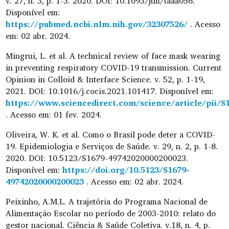
v. 27, n. 3, p. 1-3. 2020. DOI: 10.1093/jtm/taaa056.
Disponível em:
https://pubmed.ncbi.nlm.nih.gov/32307526/
. Acesso
em: 02 abr. 2024.
Mingrui, L. et al. A technical review of face mask wearing
in preventing respiratory COVID-19 transmission. Current
Opinion in Colloid & Interface Science. v. 52, p. 1-19,
2021. DOI: 10.1016/j.cocis.2021.101417. Disponível em:
https://www.sciencedirect.com/science/article/pii/
. Acesso em: 01 fev. 2024.
Oliveira, W. K. et al. Como o Brasil pode deter a COVID-
19. Epidemiologia e Serviços de Saúde. v. 29, n. 2, p. 1-8.
2020. DOI: 10.5123/S1679-49742020000200023.
Disponível em:
https://doi.org/10.5123/S1679-
49742020000200023
. Acesso em: 02 abr. 2024.
Peixinho, A.M.L. A trajetória do Programa Nacional de
Alimentação Escolar no período de 2003-2010: relato do
gestor nacional. Ciência & Saúde Coletiva. v.18, n. 4, p.