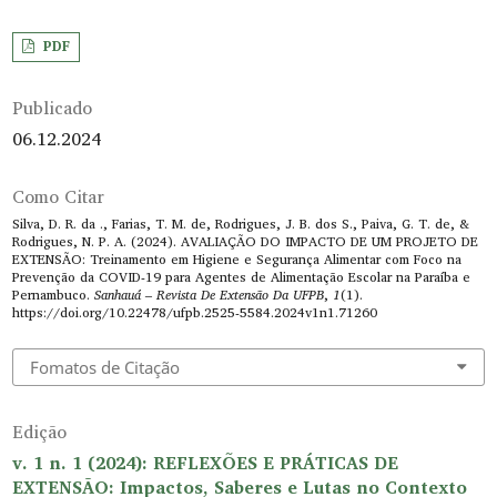
PDF
Publicado
06.12.2024
Como Citar
Silva, D. R. da ., Farias, T. M. de, Rodrigues, J. B. dos S., Paiva, G. T. de, &
Rodrigues, N. P. A. (2024). AVALIAÇÃO DO IMPACTO DE UM PROJETO DE
EXTENSÃO: Treinamento em Higiene e Segurança Alimentar com Foco na
Prevenção da COVID-19 para Agentes de Alimentação Escolar na Paraíba e
Pernambuco.
Sanhauá – Revista De Extensão Da UFPB
,
1
(1).
https://doi.org/10.22478/ufpb.2525-5584.2024v1n1.71260
Fomatos de Citação
Edição
v. 1 n. 1 (2024): REFLEXÕES E PRÁTICAS DE
EXTENSÃO: Impactos, Saberes e Lutas no Contexto