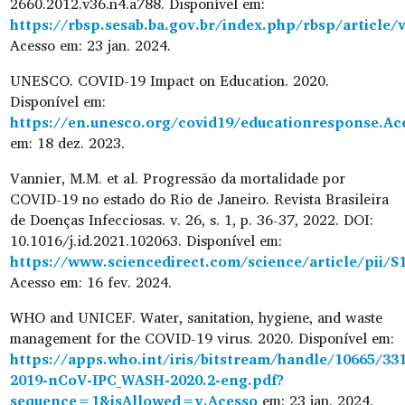
2660.2012.v36.n4.a788. Disponível em:
https://rbsp.sesab.ba.gov.br/index.php/rbsp/arti
Acesso em: 23 jan. 2024.
UNESCO. COVID-19 Impact on Education. 2020.
Disponível em:
https://en.unesco.org/covid19/educationresponse.Ac
em: 18 dez. 2023.
Vannier, M.M. et al. Progressão da mortalidade por
COVID-19 no estado do Rio de Janeiro. Revista Brasileira
de Doenças Infecciosas. v. 26, s. 1, p. 36-37, 2022. DOI:
10.1016/j.id.2021.102063. Disponível em:
https://www.sciencedirect.com/science/article/pii/
Acesso em: 16 fev. 2024.
WHO and UNICEF. Water, sanitation, hygiene, and waste
management for the COVID-19 virus. 2020. Disponível em:
https://apps.who.int/iris/bitstream/handle/10665/3
2019-nCoV-IPC_WASH-2020.2-eng.pdf?
sequence=1&isAllowed=y.Acesso
em: 23 jan. 2024.