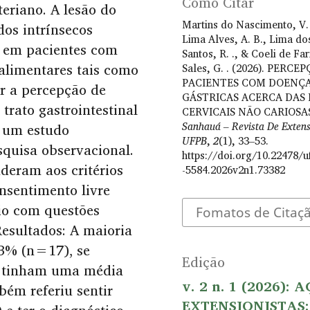
Como Citar
eriano. A lesão do
Martins do Nascimento, V. 
dos intrínsecos
Lima Alves, A. B., Lima do
m em pacientes com
Santos, R. ., & Coeli de Far
 alimentares tais como
Sales, G. . (2026). PERCE
PACIENTES COM DOENÇ
ar a percepção de
GÁSTRICAS ACERCA DAS 
trato gastrointestinal
CERVICAIS NÃO CARIOSA
Sanhauá – Revista De Exten
e um estudo
UFPB
,
2
(1), 33–53.
esquisa observacional.
https://doi.org/10.22478/u
deram aos critérios
-5584.2026v2n1.73382
nsentimento livre
rio com questões
Fomatos de Citaç
Resultados: A maioria
,3% (n=17), se
Edição
 tinham uma média
v. 2 n. 1 (2026): 
bém referiu sentir
EXTENSIONISTAS: