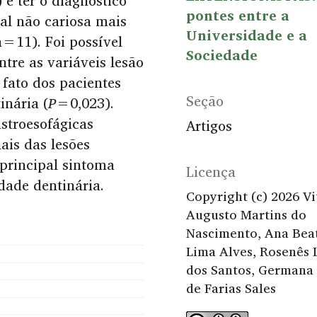
 e ter o diagnóstico
pontes entre a
cal não cariosa mais
Universidade e a
n=11). Foi possível
Sociedade
ntre as variáveis lesão
 fato dos pacientes
Seção
inária (
P
=0,023).
stroesofágicas
Artigos
is das lesões
 principal sintoma
Licença
idade dentinária.
Copyright (c) 2026 Vi
Augusto Martins do
Nascimento, Ana Beat
Lima Alves, Rosenês 
dos Santos, Germana 
de Farias Sales