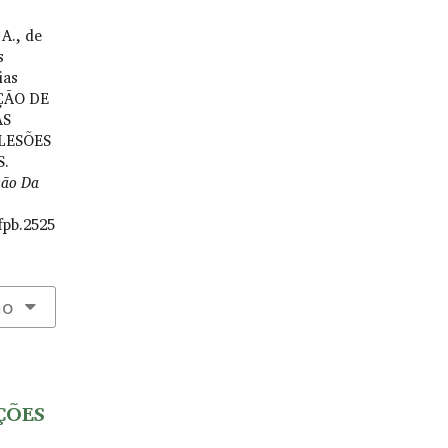
A., de
s
ias
PÇÃO DE
AS
LESÕES
S.
são Da
fpb.2525
ão
AÇÕES