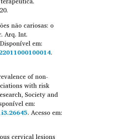
terapêutica.
20.
es não cariosas: o
 Arq. Int.
. Disponível em:
722011000100014
.
revalence of non-
ciations with risk
 Research, Society and
isponível em:
1i3.26645
. Acesso em:
ous cervical lesions