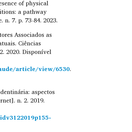
esence of physical
itions: a pathway
. n. 7. p. 73-84. 2023.
atores Associados as
atuais. Ciências
 2. 2020. Disponível
saude/article/view/6530
.
 dentinária: aspectos
net]. n. 2. 2019.
icidv3122019p155-